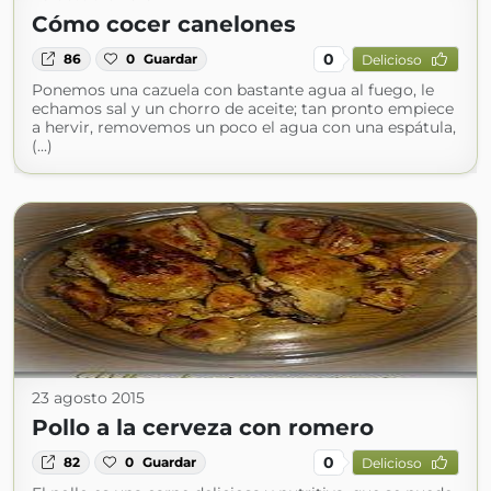
Cómo cocer canelones
0
86
0
Guardar
Delicioso
Ponemos una cazuela con bastante agua al fuego, le
echamos sal y un chorro de aceite; tan pronto empiece
a hervir, removemos un poco el agua con una espátula,
(...)
23 agosto 2015
Pollo a la cerveza con romero
0
82
0
Guardar
Delicioso