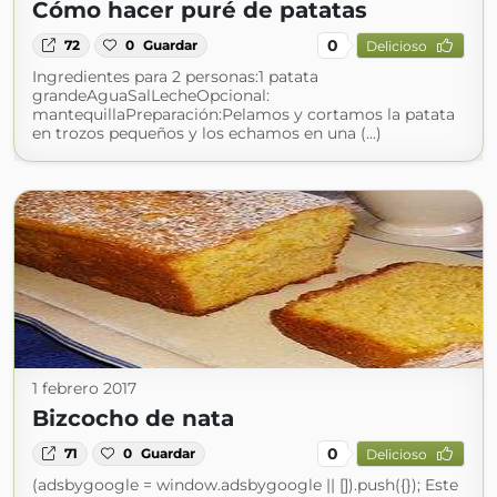
Cómo hacer puré de patatas
0
72
0
Guardar
Delicioso
Ingredientes para 2 personas:1 patata
grandeAguaSalLecheOpcional:
mantequillaPreparación:Pelamos y cortamos la patata
en trozos pequeños y los echamos en una (...)
1 febrero 2017
Bizcocho de nata
0
71
0
Guardar
Delicioso
(adsbygoogle = window.adsbygoogle || []).push({}); Este