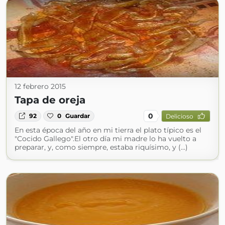
12 febrero 2015
Tapa de oreja
0
92
0
Guardar
Delicioso
En esta época del año en mi tierra el plato típico es el
"Cocido Gallego".El otro día mi madre lo ha vuelto a
preparar, y, como siempre, estaba riquísimo, y (...)