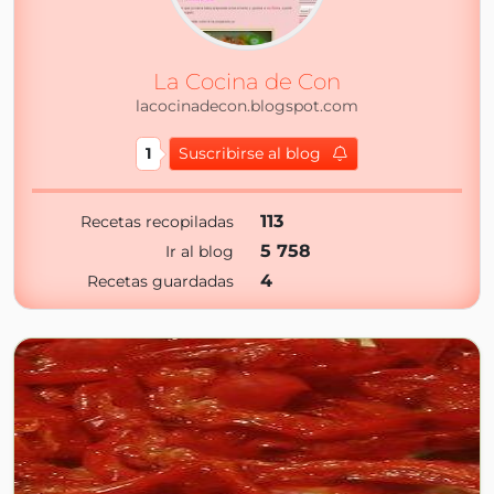
La Cocina de Con
lacocinadecon.blogspot.com
1
Suscribirse al blog
113
Recetas recopiladas
5 758
Ir al blog
4
Recetas guardadas