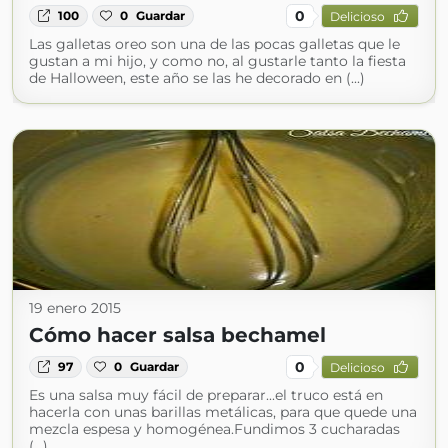
0
100
0
Guardar
Delicioso
Las galletas oreo son una de las pocas galletas que le
gustan a mi hijo, y como no, al gustarle tanto la fiesta
de Halloween, este año se las he decorado en (...)
19 enero 2015
Cómo hacer salsa bechamel
0
97
0
Guardar
Delicioso
Es una salsa muy fácil de preparar...el truco está en
hacerla con unas barillas metálicas, para que quede una
mezcla espesa y homogénea.Fundimos 3 cucharadas
(...)