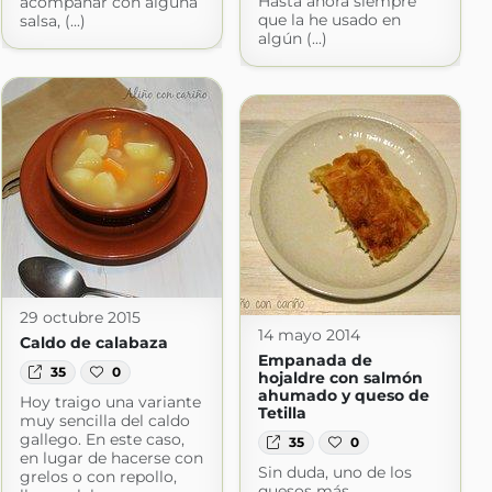
Hasta ahora siempre
acompañar con alguna
que la he usado en
salsa, (...)
algún (...)
29 octubre 2015
14 mayo 2014
Caldo de calabaza
Empanada de
35
0
hojaldre con salmón
ahumado y queso de
Hoy traigo una variante
Tetilla
muy sencilla del caldo
gallego. En este caso,
35
0
en lugar de hacerse con
Sin duda, uno de los
grelos o con repollo,
quesos más