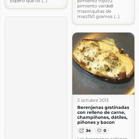
Espero que os (...)
pimiento rojo1/2
pimiento verde8
mazorquitas de
maíz150 gramos (...)
2 octubre 2013
Berenjenas gratinadas
con relleno de carne,
champiñones, dátiles,
piñones y bacon
34
0