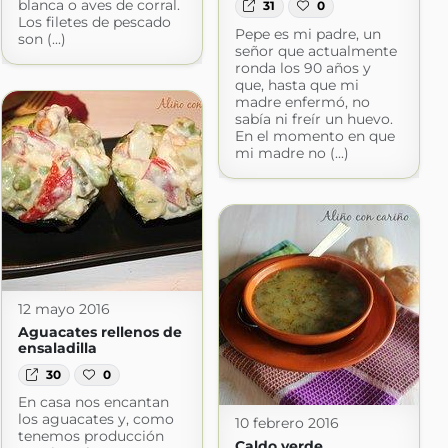
blanca o aves de corral.
31
0
Los filetes de pescado
Pepe es mi padre, un
son (...)
señor que actualmente
ronda los 90 años y
que, hasta que mi
madre enfermó, no
sabía ni freír un huevo.
En el momento en que
mi madre no (...)
12 mayo 2016
Aguacates rellenos de
ensaladilla
30
0
En casa nos encantan
los aguacates y, como
10 febrero 2016
tenemos producción
Caldo verde