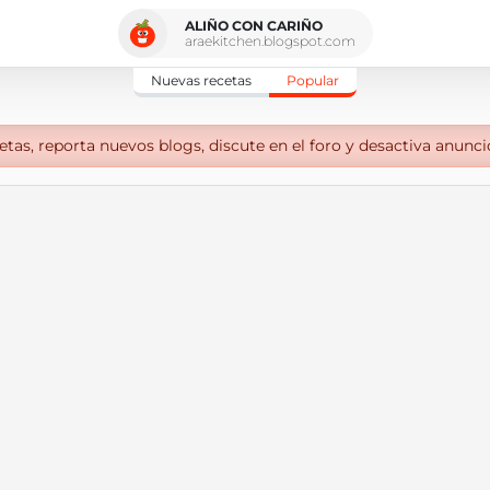
ALIÑO CON CARIÑO
araekitchen.blogspot.com
Nuevas recetas
Popular
tas, reporta nuevos blogs, discute en el foro y desactiva anunci