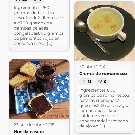
Ingredientes 250
gramos de bacalao
desmigado2 dientes de
ajo200 gramos de
gambas peladas
congeladas800 gramos
de pimientos rojos en
conserva (peso (...)
30 abril 2014
Crema de romanesco
31
0
Ingredientes 800
gramos de romanesco2
patatas medianas2
quesitos2 litros de agua
con una pastilla de
caldo de verduras
concentrado1 teaspoon
23 septiembre 2015
de ajo en (...)
Nocilla casera