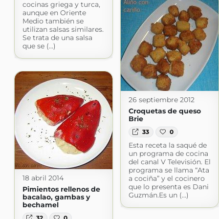
cocinas griega y turca,
aunque en Oriente
Medio también se
utilizan salsas similares.
Se trata de una salsa
que se (...)
26 septiembre 2012
Croquetas de queso
Brie
33
0
Esta receta la saqué de
un programa de cocina
del canal V Televisión. El
programa se llama “Ata
18 abril 2014
a cociña” y el cocinero
que lo presenta es Dani
Pimientos rellenos de
Guzmán.Es un (...)
bacalao, gambas y
bechamel
32
0