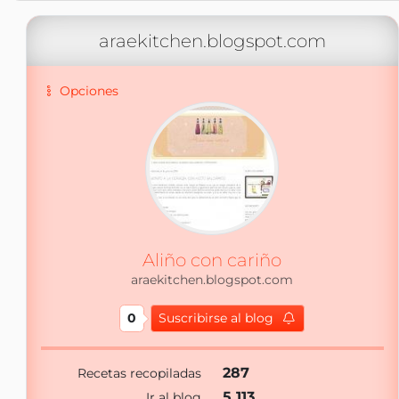
araekitchen.blogspot.com
Opciones
Aliño con cariño
araekitchen.blogspot.com
0
Suscribirse al blog
287
Recetas recopiladas
5 113
Ir al blog