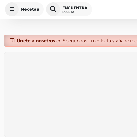
ENCUENTRA
Recetas
RECETA
Únete a nosotros
en 5 segundos - recolecta y añade rece