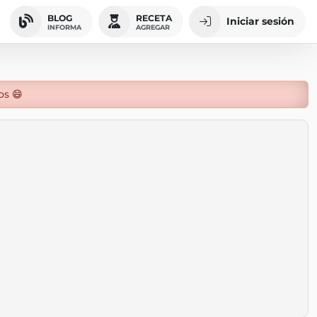
BLOG
RECETA
Iniciar sesión
INFORMA
AGREGAR
os 😄