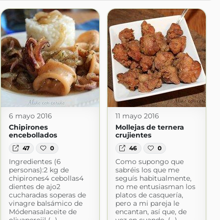
6 mayo 2016
11 mayo 2016
Chipirones
Mollejas de ternera
encebollados
crujientes
47
0
46
0
Ingredientes (6
Como supongo que
personas):2 kg de
sabréis los que me
chipirones4 cebollas4
seguís habitualmente,
dientes de ajo2
no me entusiasman los
cucharadas soperas de
platos de casquería,
vinagre balsámico de
pero a mi pareja le
Módenasalaceite de
encantan, así que, de