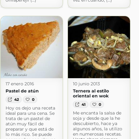
olivaperejil (...)
vez en cuando, (...)
17 enero 2016
10 junio 2013
Pastel de atún
Ternera al estilo
oriental en wok
42
0
41
0
Hoy os dejo una receta
Me encanta la salsa de
ideal para una cena. Se
soja y desde que la he
trata de un pastel de
descubierto, hace ya
atún muy fácil de
algunos años, la utilizo
preparar y que está de
en numerosas recetas.
lo más rico. Se puede