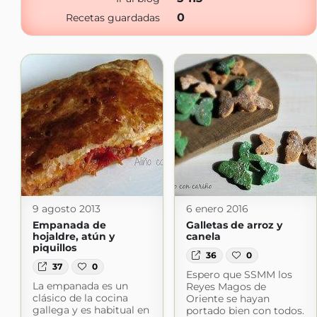
0
Recetas guardadas
9 agosto 2013
6 enero 2016
Empanada de
Galletas de arroz y
hojaldre, atún y
canela
piquillos
36
0
37
0
Espero que SSMM los
La empanada es un
Reyes Magos de
clásico de la cocina
Oriente se hayan
gallega y es habitual en
portado bien con todos.