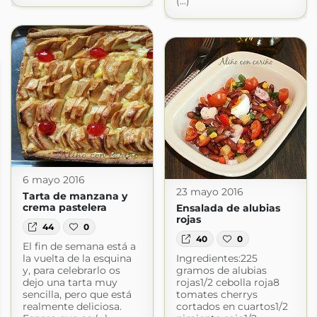
(...)
6 mayo 2016
23 mayo 2016
Tarta de manzana y
crema pastelera
Ensalada de alubias
rojas
44
0
40
0
El fin de semana está a
la vuelta de la esquina
Ingredientes:225
y, para celebrarlo os
gramos de alubias
dejo una tarta muy
rojas1/2 cebolla roja8
sencilla, pero que está
tomates cherrys
realmente deliciosa.
cortados en cuartos1/2