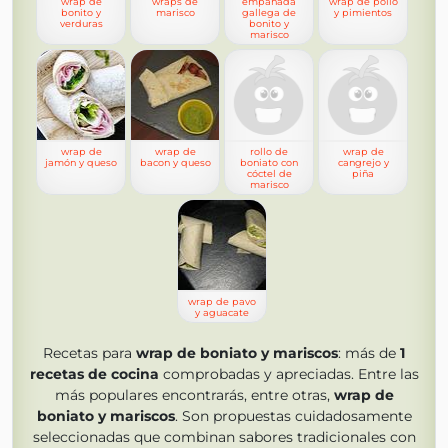
wrap de
wraps de
empanada
wrap de pollo
bonito y
marisco
gallega de
y pimientos
verduras
bonito y
marisco
wrap de
wrap de
rollo de
wrap de
jamón y queso
bacon y queso
boniato con
cangrejo y
cóctel de
piña
marisco
wrap de pavo
y aguacate
Recetas para
wrap de boniato y mariscos
: más de
1
recetas de cocina
comprobadas y apreciadas. Entre las
más populares encontrarás, entre otras,
wrap de
boniato y mariscos
. Son propuestas cuidadosamente
seleccionadas que combinan sabores tradicionales con