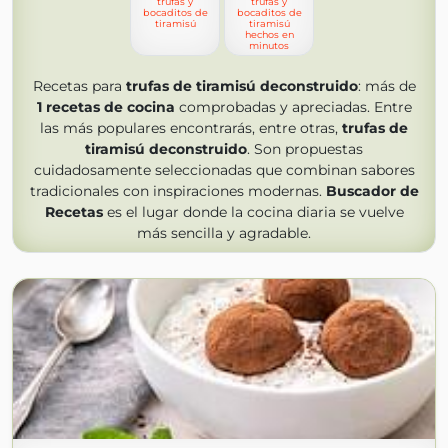
trufas y
trufas y
bocaditos de
bocaditos de
tiramisú
tiramisú
hechos en
minutos
Recetas para
trufas de tiramisú deconstruido
: más de
1
recetas de cocina
comprobadas y apreciadas. Entre
las más populares encontrarás, entre otras,
trufas de
tiramisú deconstruido
. Son propuestas
cuidadosamente seleccionadas que combinan sabores
tradicionales con inspiraciones modernas.
Buscador de
Recetas
es el lugar donde la cocina diaria se vuelve
más sencilla y agradable.