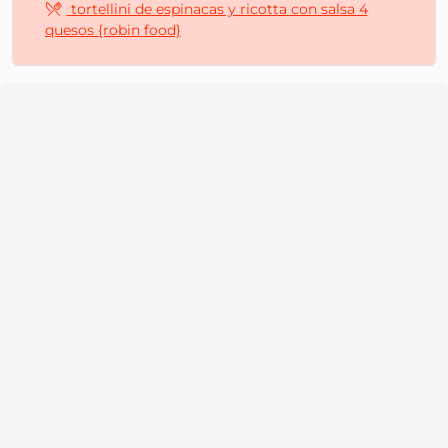
tortellini de espinacas y ricotta con salsa 4
quesos {robin food}