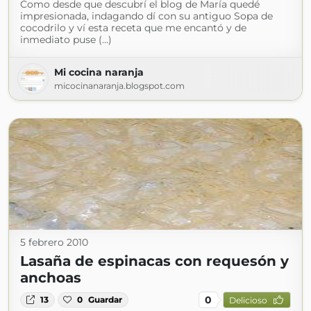
Como desde que descubrí el blog de María quedé
impresionada, indagando dí con su antiguo Sopa de
cocodrilo y ví esta receta que me encantó y de
inmediato puse (...)
Mi cocina naranja
micocinanaranja.blogspot.com
5 febrero 2010
Lasaña de espinacas con requesón y
anchoas
0
13
0
Guardar
Delicioso