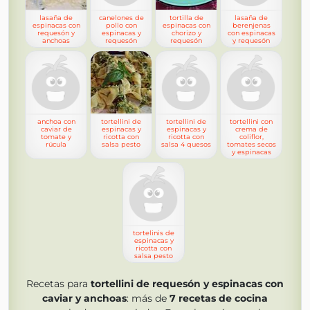
lasaña de
canelones de
tortilla de
lasaña de
espinacas con
pollo con
espinacas con
berenjenas
requesón y
espinacas y
chorizo y
con espinacas
anchoas
requesón
requesón
y requesón
anchoa con
tortellini de
tortellini de
tortellini con
caviar de
espinacas y
espinacas y
crema de
tomate y
ricotta con
ricotta con
coliflor,
rúcula
salsa pesto
salsa 4 quesos
tomates secos
y espinacas
tortelinis de
espinacas y
ricotta con
salsa pesto
Recetas para
tortellini de requesón y espinacas con
caviar y anchoas
: más de
7
recetas de cocina