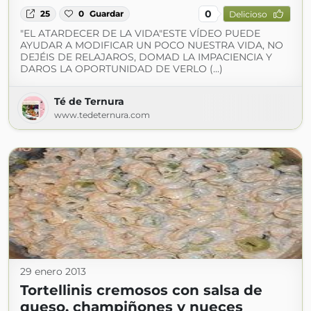
0
25
0
Guardar
Delicioso
"EL ATARDECER DE LA VIDA"ESTE VÍDEO PUEDE
AYUDAR A MODIFICAR UN POCO NUESTRA VIDA, NO
DEJÉIS DE RELAJAROS, DOMAD LA IMPACIENCIA Y
DAROS LA OPORTUNIDAD DE VERLO (...)
Té de Ternura
www.tedeternura.com
29 enero 2013
Tortellinis cremosos con salsa de
queso, champiñones y nueces