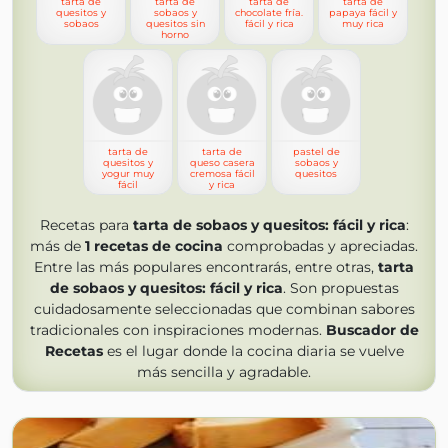
tarta de
tarta de
tarta de
tarta de
quesitos y
sobaos y
chocolate fría.
papaya fácil y
sobaos
quesitos sin
fácil y rica
muy rica
horno
tarta de
tarta de
pastel de
quesitos y
queso casera
sobaos y
yogur muy
cremosa fácil
quesitos
fácil
y rica
Recetas para
tarta de sobaos y quesitos: fácil y rica
:
más de
1
recetas de cocina
comprobadas y apreciadas.
Entre las más populares encontrarás, entre otras,
tarta
de sobaos y quesitos: fácil y rica
. Son propuestas
cuidadosamente seleccionadas que combinan sabores
tradicionales con inspiraciones modernas.
Buscador de
Recetas
es el lugar donde la cocina diaria se vuelve
más sencilla y agradable.