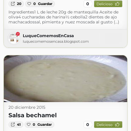
0
20
0
Guardar
Delicioso
Ingredientes1 L de leche 20g de mantequilla Aceite de
oliva4 cucharadas de harina½ cebolla2 dientes de ajo
machacadossal, pimienta y nuez moscada al gusto (...)
LuqueComemosEnCasa
luquecomemosencasa.blogspot.com
20 diciembre 2015
Salsa bechamel
0
41
0
Guardar
Delicioso