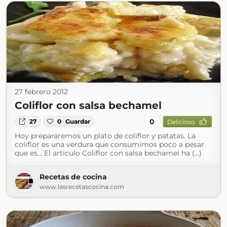
27 febrero 2012
Coliflor con salsa bechamel
0
27
0
Guardar
Delicioso
Hoy prepararemos un plato de coliflor y patatas. La
coliflor es una verdura que consumimos poco a pesar
que es... El artículo Coliflor con salsa bechamel ha (...)
Recetas de cocina
www.lasrecetascocina.com