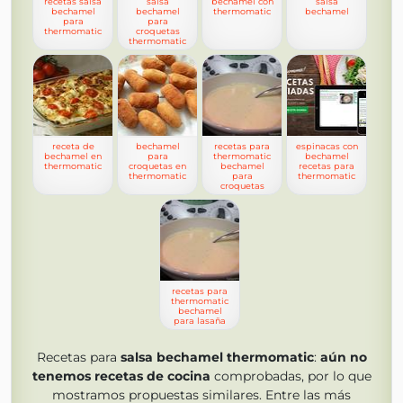
recetas salsa
salsa
bechamel con
salsa
bechamel
bechamel
thermomatic
bechamel
para
para
thermomatic
croquetas
thermomatic
receta de
bechamel
recetas para
espinacas con
bechamel en
para
thermomatic
bechamel
thermomatic
croquetas en
bechamel
recetas para
thermomatic
para
thermomatic
croquetas
recetas para
thermomatic
bechamel
para lasaña
Recetas para
salsa bechamel thermomatic
:
aún no
tenemos
recetas de cocina
comprobadas, por lo que
mostramos propuestas similares. Entre las más