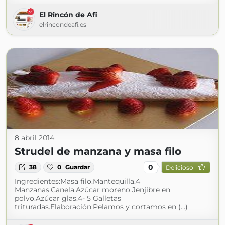
El Rincón de Afi
elrincondeafi.es
8 abril 2014
Strudel de manzana y masa filo
0
38
0
Guardar
Delicioso
Ingredientes:Masa filo.Mantequilla.4
Manzanas.Canela.Azúcar moreno.Jenjibre en
polvo.Azúcar glas.4- 5 Galletas
trituradas.Elaboración:Pelamos y cortamos en (...)