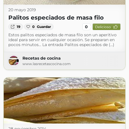
20 mayo 2019
Palitos especiados de masa filo
0
19
0
Guardar
Delicioso
Estos palitos especiados de masa filo son un aperitivo
ideal para servir en cualquier ocasión. Se preparan en
pocos minutos... La entrada Palitos especiados de (...)
Recetas de cocina
www.lasrecetascocina.com
28 noviembre 2014