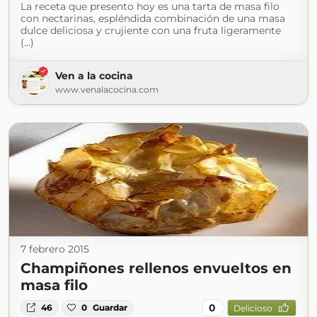
La receta que presento hoy es una tarta de masa filo
con nectarinas, espléndida combinación de una masa
dulce deliciosa y crujiente con una fruta ligeramente
(...)
Ven a la cocina
www.venalacocina.com
7 febrero 2015
Champiñones rellenos envueltos en
masa filo
0
46
0
Guardar
Delicioso