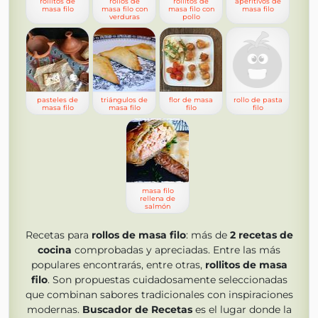
rollitos de
rollos de
rollitos de
aperitivos de
masa filo
masa filo con
masa filo con
masa filo
verduras
pollo
pasteles de
triángulos de
flor de masa
rollo de pasta
masa filo
masa filo
filo
filo
masa filo
rellena de
salmón
Recetas para
rollos de masa filo
: más de
2
recetas de
cocina
comprobadas y apreciadas. Entre las más
populares encontrarás, entre otras,
rollitos de masa
filo
. Son propuestas cuidadosamente seleccionadas
que combinan sabores tradicionales con inspiraciones
modernas.
Buscador de Recetas
es el lugar donde la