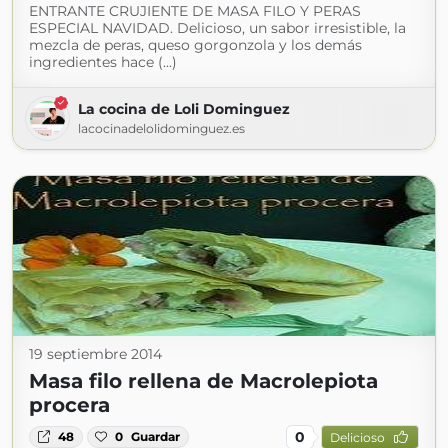
ENTRANTE CRUJIENTE DE MASA FILO Y PERAS
ESPECIAL NAVIDAD. Delicioso, un sabor irresistible, la
mezcla de peras, queso gorgonzola y los demás
ingredientes hace (...)
La cocina de Loli Dominguez
lacocinadelolidominguez.es
19 septiembre 2014
Masa filo rellena de Macrolepiota
procera
0
48
0
Guardar
Delicioso