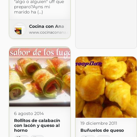
"algo o alguien" uff que
preparo?Ayns mi
marido ha (...)
Cocina con Ana
www.cocinaconana.com
6 agosto 2014
Rollitos de calabacín
19 diciembre 2011
con lacón y queso al
horno
Buñuelos de queso