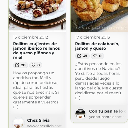
13 diciembre 2012
17 diciembre 2013
Rollitos crujientes de
Rollitos de calabacín,
jamón ibérico rellenos
jamón y queso
de queso piñones y
47
0
miel
¿Estás pensando en los
20
0
aperitivos de Navidad?
Hoy os propongo un
Yo sí. No a todas horas,
aperitivo tan fácil y
pero desde luego
rápido como delicioso,
demasiadas veces a lo
ideal para las fiestas
largo del día. Me cuesta
que se nos avecinan. Si
decidirme por el menú
queréis sorprender
(...)
gratamente a vuestros
(...)
Con tu pan te lo 
ycontupantelocomas.
Chez Silvia
www.chezsilvia.com