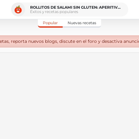
ROLLITOS DE SALAMI SIN GLUTEN: APERITIVO RÁPIDO
Éxitos y recetas populares
Popular
Nuevas recetas
tas, reporta nuevos blogs, discute en el foro y desactiva anunci