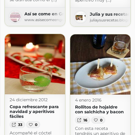
aperitivo muy (...)
Así se come en Granada
Julia y sus recetas
www.asisecomeengranada.com
juliaysusrecetas.blogsp
24 diciembre 2012
4 enero 2016
Copa refrescante para
Rollitos de hojaldre
navidad y aperitivos
con salchicha y bacon
fáciles
comas
16
0
blogspot.com
33
0
Con esta receta
Acompañé el cóctel
tendréis un aperitivo de