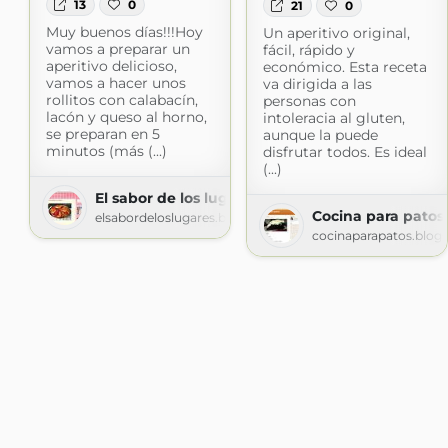
13
0
21
0
Muy buenos días!!!Hoy
Un aperitivo original,
vamos a preparar un
fácil, rápido y
aperitivo delicioso,
económico. Esta receta
vamos a hacer unos
va dirigida a las
rollitos con calabacín,
personas con
lacón y queso al horno,
intoleracia al gluten,
se preparan en 5
aunque la puede
minutos (más (...)
disfrutar todos. Es ideal
(...)
El sabor de los lugares
Cocina para patos
elsabordeloslugares.blogspot.com
cocinaparapatos.blog