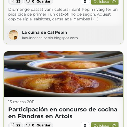
0
23
0
Guardar
Delicioso
Diumenge passat vam celebrar Sant Pepin i vaig fer un
pica pica de primer i un catxoflino de segon. Aquest
cop de sípia, salsitxes, cansalada, gambes i (...)
La cuina de Cal Pepin
lacuinadecalpepin.blogspot.com
15 marzo 2011
Participación en concurso de cocina
en Flandres en Artois
0
22
0
Guardar
Delicioso