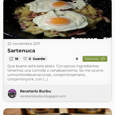
22 noviembre 2011
Sartenuca
0
18
0
Guardar
Delicioso
Que bueno esta este plato. Con pocos ingredientes
tenemos una comida o cenabuenísima. Se me ocurre
unmontóndevariaciones, conjamónserrano,
conjamónyork, con (...)
Recetario Burbu
recetarioburbu.blogspot.com