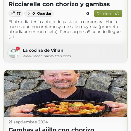
Ricciarelle con chorizo y gambas
0
17
0
Guardar
Delicioso
El otro día tenía antojo de pasta a la carbonara. Hacía
meses que nocomíamosy me sale muy rica (prometo
otrodíaponer mi receta). Pero sorpresa!! cuando llegue
(...)
La cocina de Vifran
www.lacocinadevifran.com
21 septiembre 2024
Gambas al ajillo con chorizo