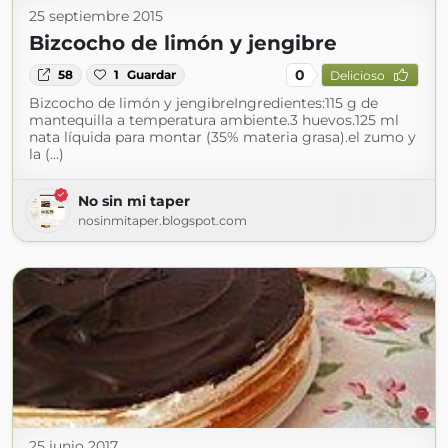
25 septiembre 2015
Bizcocho de limón y jengibre
0
58
1
Guardar
Delicioso
Bizcocho de limón y jengibreIngredientes:115 g de
mantequilla a temperatura ambiente.3 huevos.125 ml
nata líquida para montar (35% materia grasa).el zumo y
la (...)
No sin mi taper
nosinmitaper.blogspot.com
25 junio 2017