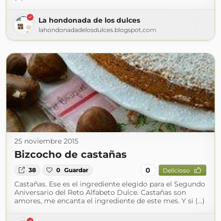
La hondonada de los dulces
lahondonadadelosdulces.blogspot.com
25 noviembre 2015
Bizcocho de castañas
0
38
0
Guardar
Delicioso
Castañas. Ese es el ingrediente elegido para el Segundo
Aniversario del Reto Alfabeto Dulce. Castañas son
amores, me encanta el ingrediente de este mes. Y si (...)