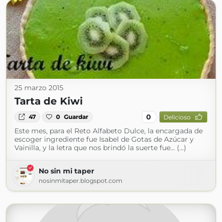
25 marzo 2015
Tarta de Kiwi
0
47
0
Guardar
Delicioso
Este mes, para el Reto Alfabeto Dulce, la encargada de
escoger ingrediente fue Isabel de Gotas de Azúcar y
Vainilla, y la letra que nos brindó la suerte fue... (...)
No sin mi taper
nosinmitaper.blogspot.com