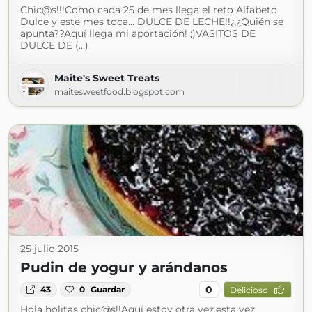
Chic@s!!!Como cada 25 de mes llega el reto Alfabeto
Dulce y este mes toca... DULCE DE LECHE!!¿¿Quién se
apunta??Aquí llega mi aportación! ;)VASITOS DE
DULCE DE (...)
Maite's Sweet Treats
maitesweetfood.blogspot.com
25 julio 2015
Pudin de yogur y arándanos
0
43
0
Guardar
Delicioso
Hola holitas chic@s!!Aquí estoy otra vez,esta vez