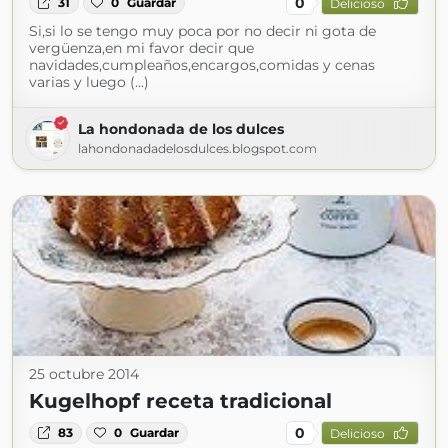
0
31
0
Guardar
Delicioso
Si,si lo se tengo muy poca por no decir ni gota de
vergüenza,en mi favor decir que
navidades,cumpleaños,encargos,comidas y cenas
varias y luego (...)
La hondonada de los dulces
lahondonadadelosdulces.blogspot.com
25 octubre 2014
Kugelhopf receta tradicional
0
83
0
Guardar
Delicioso