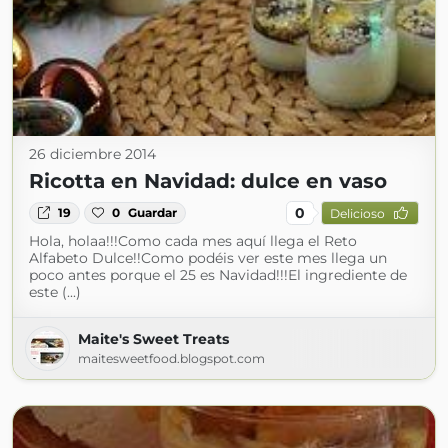
26 diciembre 2014
Ricotta en Navidad: dulce en vaso
0
19
0
Guardar
Delicioso
Hola, holaa!!!Como cada mes aquí llega el Reto
Alfabeto Dulce!!Como podéis ver este mes llega un
poco antes porque el 25 es Navidad!!!El ingrediente de
este (...)
Maite's Sweet Treats
maitesweetfood.blogspot.com