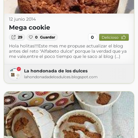
12 junio 2014
Mega cookie
0
29
0
Guardar
Delicioso
Hola holitas!!!Este mes me propuse actualizar el blog
antes del reto "Alfabeto dulce" porque la verdad que ya
me vale,entre el poco tiempo que le saco al blog (...)
La hondonada de los dulces
lahondonadadelosdulces.blogspot.com