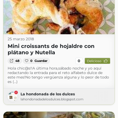
25 marzo 2018
Mini croissants de hojaldre con
plátano y Nutella
0
48
0
Guardar
Delicioso
Hola chic@s!!A última hora,sábado noche y yo aquí
redactando la entrada para el reto alfabeto dulce de
este mes!No tengo vergüenza alguna y lo peor de todo
es (...)
La hondonada de los dulces
lahondonadadelosdulces.blogspot.com