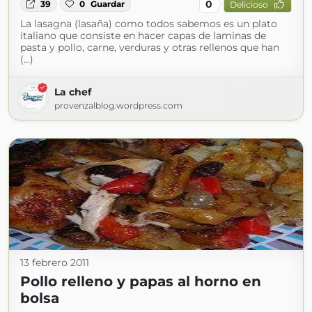
0
39
0
Guardar
Delicioso
La lasagna (lasaña) como todos sabemos es un plato
italiano que consiste en hacer capas de laminas de
pasta y pollo, carne, verduras y otras rellenos que han
(...)
La chef
provenzalblog.wordpress.com
13 febrero 2011
Pollo relleno y papas al horno en
bolsa