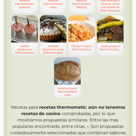
recetas
recetas
recetas
thermomatic
thermomatic
thermomatic
thermomatic
recetas arroz
postres
oreo
fabada
con leche en
thermomatic
receta
recetas
receta risotto
recetas para
gazpacho
bizcocho para
thermomatic
thermomatic,lentejas
thermomatic
thermomatic
recetas para
thermomatic
pan
Recetas para
recetas thermomatic
:
aún no tenemos
recetas de cocina
comprobadas, por lo que
mostramos propuestas similares. Entre las más
populares encontrarás, entre otras,
-
. Son propuestas
cuidadosamente seleccionadas que combinan sabores