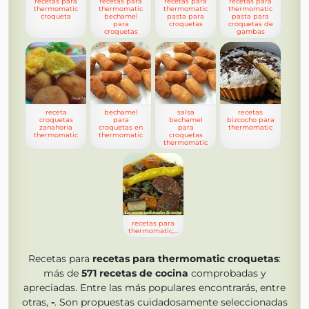
recetas para
recetas para
recetas para
recetas para
thermomatic
thermomatic
thermomatic
thermomatic
croqueta
bechamel
pasta para
pasta para
para
croquetas
croquetas de
croquetas
gambas
receta
bechamel
salsa
recetas
croquetas
para
bechamel
bizcocho para
zanahoria
croquetas en
para
thermomatic
thermomatic
thermomatic
croquetas
thermomatic
recetas para
thermomatic,lentejas
Recetas para
recetas para thermomatic croquetas
:
más de
571
recetas de cocina
comprobadas y
apreciadas. Entre las más populares encontrarás, entre
otras,
-
. Son propuestas cuidadosamente seleccionadas