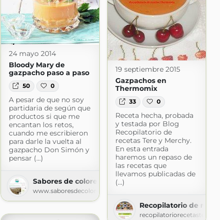
24 mayo 2014
Bloody Mary de
19 septiembre 2015
gazpacho paso a paso
Gazpachos en
50
0
Thermomix
A pesar de que no soy
33
0
partidaria de según que
Receta hecha, probada
productos si que me
y testada por Blog
encantan los retos,
Recopilatorio de
cuando me escribieron
recetas Tere y Merchy.
para darle la vuelta al
En esta entrada
gazpacho Don Simón y
haremos un repaso de
pensar (...)
las recetas que
llevamos publicadas de
com
Sabores de colores
(...)
www.saboresdecolores.com
Recopilatorio de rece
recopilatoriorecetasterm