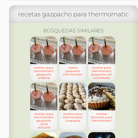
recetas gazpacho para thermomatic
BÚSQUEDAS SIMILARES
recetas para
receta
recetas para
thermomatic
gazpacho
thermomatic
gazpacho
thermomatic
gazpacho con
andaluz
cantidades
recetas para
recetas para
recetas
thermomatic
thermomatic
bizcocho para
gazpacho
croquetas
thermomatic
como
utilizarla