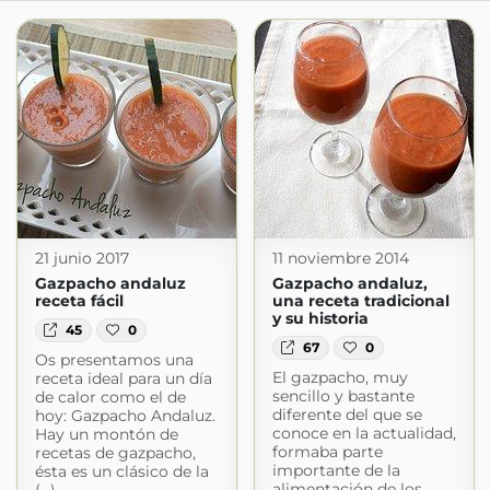
21 junio 2017
11 noviembre 2014
Gazpacho andaluz
Gazpacho andaluz,
receta fácil
una receta tradicional
y su historia
45
0
67
0
Os presentamos una
El gazpacho, muy
receta ideal para un día
sencillo y bastante
de calor como el de
diferente del que se
hoy: Gazpacho Andaluz.
conoce en la actualidad,
Hay un montón de
formaba parte
recetas de gazpacho,
importante de la
ésta es un clásico de la
alimentación de los