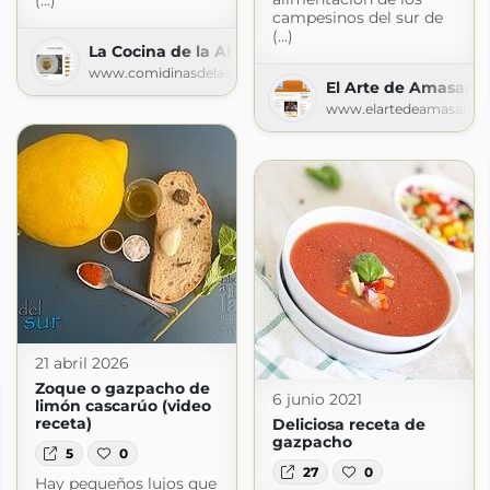
(...)
campesinos del sur de
(...)
La Cocina de la Abuela
www.comidinasdelaabuela.com
El Arte de Amasar C
www.elartedeamasar.c
21 abril 2026
Zoque o gazpacho de
6 junio 2021
limón cascarúo (video
receta)
Deliciosa receta de
gazpacho
5
0
27
0
Hay pequeños lujos que