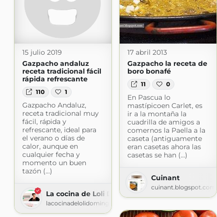
15 julio 2019
17 abril 2013
Gazpacho andaluz
Gazpacho la receta de
receta tradicional fácil
boro bonafé
rápida refrescante
11
0
110
1
En Pascua lo
Gazpacho Andaluz,
mastípicoen Carlet, es
receta tradicional muy
ir a la montaña la
fácil, rápida y
cuadrilla de amigos a
refrescante, ideal para
comernos la Paella a la
el verano o días de
caseta (antiguamente
calor, aunque en
eran casetas ahora las
cualquier fecha y
casetas se han (...)
momento un buen
tazón (...)
Cuinant
cuinant.blogspot.com
La cocina de Loli Dominguez
lacocinadelolidominguez.es