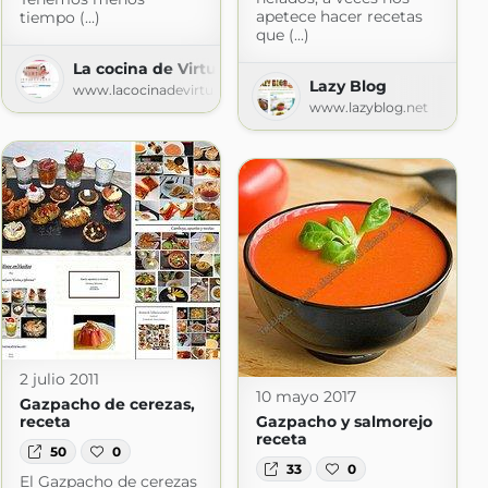
apetece hacer recetas
tiempo (...)
que (...)
La cocina de Virtu
Lazy Blog
lases de Cocina Personalizadas
www.lacocinadevirtu.com
www.lazyblog.net
om
2 julio 2011
10 mayo 2017
Gazpacho de cerezas,
receta
Gazpacho y salmorejo
receta
50
0
33
0
El Gazpacho de cerezas