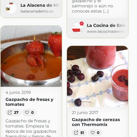
gazpacho y el
La Alacena de MO
salmorejo o aún no
a.blogspot.com
conoces estas (...)
laalacenademo.es
La Cocina de Enloqui
www.lacocinadeenloqui.c
4 junio 2019
Gazpacho de fresas y
tomates
21 junio 2017
27
0
Gazpacho de cerezas
Gazpacho de fresas y
con Thermomix
tomates. Empieza la
época de los gazpachos
51
0
fresquitos y llenos de