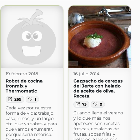
19 febrero 2018
16 julio 2014
Robot de cocina
Gazpacho de cerezas
Ironmix y
del Jerte con helado
Thermomatic
de aceite de oliva.
Receta.
269
1
73
0
Cada vez por nuestra
Cuando llega el verano
forma de vida: trabajo,
y lo que más nos
casa, niños, y un largo
apetecen son recetas
etc. que ya sabes y para
frescas, ensaladas de
que vamos enumerar,
frutas, sopas frías y
porque sería retorica.
helados, a veces nos
Tenemos menos