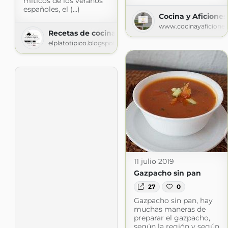
míticos de los veranos
españoles, el (...)
Cocina y Aficiones
www.cocinayaficione
Recetas de cocina El Plato Típico
elplatotipico.blogspot.com
11 julio 2019
Gazpacho sin pan
27
0
Gazpacho sin pan, hay
muchas maneras de
preparar el gazpacho,
según la región y según