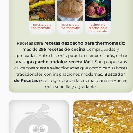
recetas para
recetas para
salmorejo
thermomatic,lentejas
thermomatic
recetas para
pan
thermomatic
Recetas para
recetas gazpacho para thermomatic
:
más de
295
recetas de cocina
comprobadas y
apreciadas. Entre las más populares encontrarás, entre
otras,
gazpacho andaluz receta fácil
. Son propuestas
cuidadosamente seleccionadas que combinan sabores
tradicionales con inspiraciones modernas.
Buscador
de Recetas
es el lugar donde la cocina diaria se vuelve
más sencilla y agradable.