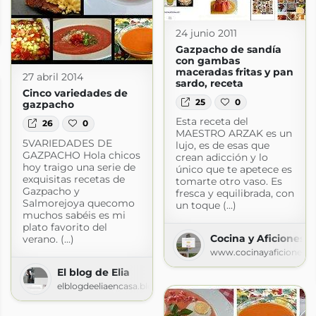
24 junio 2011
s.com
Gazpacho de sandía
con gambas
maceradas fritas y pan
27 abril 2014
sardo, receta
Cinco variedades de
25
0
gazpacho
Esta receta del
26
0
MAESTRO ARZAK es un
5VARIEDADES DE
lujo, es de esas que
GAZPACHO Hola chicos
crean adicción y lo
hoy traigo una serie de
único que te apetece es
exquisitas recetas de
tomarte otro vaso. Es
Gazpacho y
fresca y equilibrada, con
Salmorejoya quecomo
un toque (...)
muchos sabéis es mi
plato favorito del
Cocina y Aficiones
verano. (...)
www.cocinayaficiones.
El blog de Elia
elblogdeeliaencasa.blogspot.com