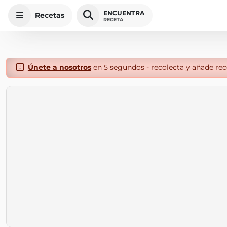
ENCUENTRA
Recetas
RECETA
Únete a nosotros
en 5 segundos - recolecta y añade rece