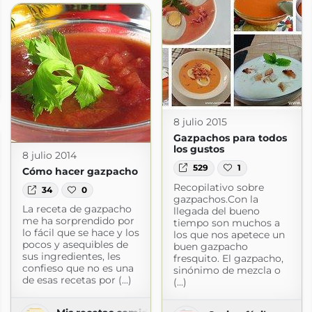
a.com
8 julio 2015
Gazpachos para todos
los gustos
8 julio 2014
529
1
Cómo hacer gazpacho
Recopilativo sobre
34
0
gazpachos.Con la
La receta de gazpacho
llegada del bueno
me ha sorprendido por
tiempo son muchos a
lo fácil que se hace y los
los que nos apetece un
pocos y asequibles de
buen gazpacho
sus ingredientes, les
fresquito. El gazpacho,
confieso que no es una
sinónimo de mezcla o
de esas recetas por (...)
(...)