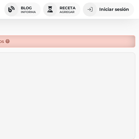
BLOG
RECETA
Iniciar sesión
INFORMA
AGREGAR
os 😄