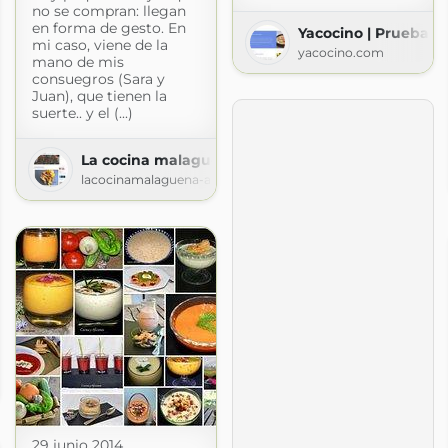
no se compran: llegan
en forma de gesto. En
Yacocino | Prueba n
mi caso, viene de la
yacocino.com
mano de mis
consuegros (Sara y
Juan), que tienen la
suerte.. y el (...)
La cocina malagueña-Alsurdelsur
lacocinamalaguena-alsurdelsur.blogspot.com
29 junio 2014