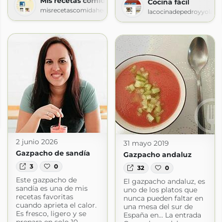
Mis recetas comida hecha en casa
Cocina fácil
misrecetascomidahechaencasa.blogspot.com
lacocinadepedroyyoland
les
les.com
2 junio 2026
31 mayo 2019
Gazpacho de sandía
Gazpacho andaluz
3
0
32
0
Este gazpacho de
El gazpacho andaluz, es
sandía es una de mis
uno de los platos que
recetas favoritas
nunca pueden faltar en
cuando aprieta el calor.
una mesa del sur de
Es fresco, ligero y se
España en... La entrada