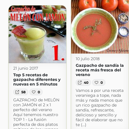
10 julio 2018
Gazpacho de sandía la
21 junio 2017
receta más fresca del
verano
Top 5 recetas de
gazpacho diferentes y
40
0
nuevas en 5 minutos
Vamos a por una receta
58
0
veraniega a tope, nada
GAZPACHO de MELÓN
más y nada menos que
con JAMÓN el 2 x 1
un rico gazpacho de
perfecto del verano
sandía, refrescante,
Aquí tenemos nuestro
delicioso y sencillo y
TOP 1 - La fusión
fácil de elaborar que no
perfecta de dos platos
te (...)