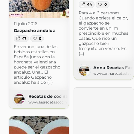
44
0
Para 4 a 6 personas
Cuando aprieta el calor,
el gazpacho se
11 julio 2016
convierte en un im
Gazpacho andaluz
prescindible en muchas
casas. Qué rico un
47
0
gazpacho bien
En verano, una de las
fresquito en verano. En
bebidas estrellas en
(...)
España junto con la
horchata valenciana
puede ser el gazpacho
Anna Recetas Fáci
andaluz. Una... El
www.annarecetasfaci
artículo Gazpacho
andaluz ha sido (...)
Recetas de cocina
www.lasrecetascocina.com