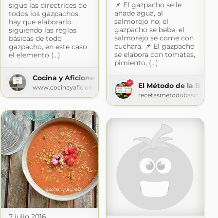
📌 El gazpacho se le
sigue las directrices de
añade agua, al
todos los gazpachos,
uestras recetas en un YA
salmorejo no; el
hay que elaborarlo
gazpacho se bebe, el
siguiendo las reglas
salmorejo se come con
básicas de todo
cuchara. 📌 El gazpacho
gazpacho, en este caso
se elabora con tomates,
el elemento (...)
pimiento, (...)
Cocina y Aficiones
El Método de la Báscu
www.cocinayaficiones.com
recetasmetodobascula.bl
7 julio 2016