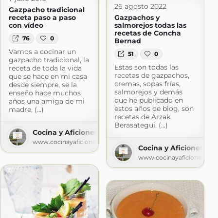
26 agosto 2022
Gazpacho tradicional
receta paso a paso
Gazpachos y
con vídeo
salmorejos todas las
recetas de Concha
76
0
Bernad
Vamos a cocinar un
51
0
gazpacho tradicional, la
Estas son todas las
receta de toda la vida
recetas de gazpachos,
que se hace en mi casa
cremas, sopas frías,
desde siempre, se la
salmorejos y demás
enseño hace muchos
que he publicado en
años una amiga de mi
estos años de blog, son
madre, (...)
recetas de Arzak,
Berasategui, (...)
Cocina y Aficiones
www.cocinayaficiones.com
Cocina y Aficiones
www.cocinayaficiones.co