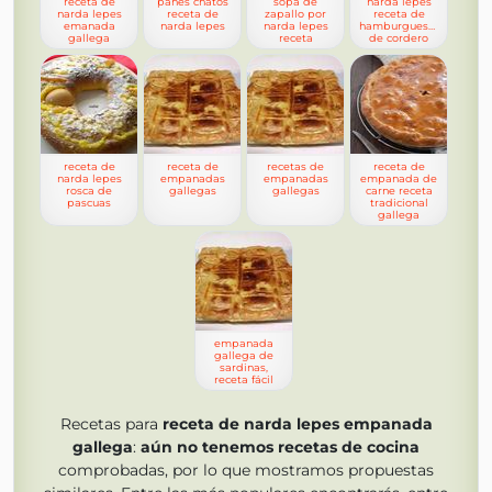
receta de
panes chatos
sopa de
narda lepes
narda lepes
receta de
zapallo por
receta de
emanada
narda lepes
narda lepes
hamburguesas
gallega
receta
de cordero
receta de
receta de
recetas de
receta de
narda lepes
empanadas
empanadas
empanada de
rosca de
gallegas
gallegas
carne receta
pascuas
tradicional
gallega
empanada
gallega de
sardinas,
receta fácil
Recetas para
receta de narda lepes empanada
gallega
:
aún no tenemos
recetas de cocina
comprobadas, por lo que mostramos propuestas