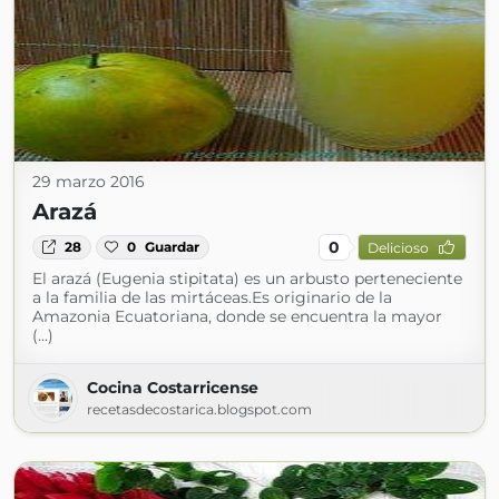
29 marzo 2016
Arazá
0
28
0
Guardar
Delicioso
El arazá (Eugenia stipitata) es un arbusto perteneciente
a la familia de las mirtáceas.Es originario de la
Amazonia Ecuatoriana, donde se encuentra la mayor
(...)
Cocina Costarricense
recetasdecostarica.blogspot.com