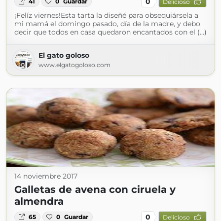
0
41
0
Guardar
Delicioso
¡Felíz viernes!Esta tarta la diseñé para obsequiársela a
mi mamá el domingo pasado, día de la madre, y debo
decir que todos en casa quedaron encantados con el (...)
El gato goloso
www.elgatogoloso.com
14 noviembre 2017
Galletas de avena con ciruela y
almendra
0
65
0
Guardar
Delicioso