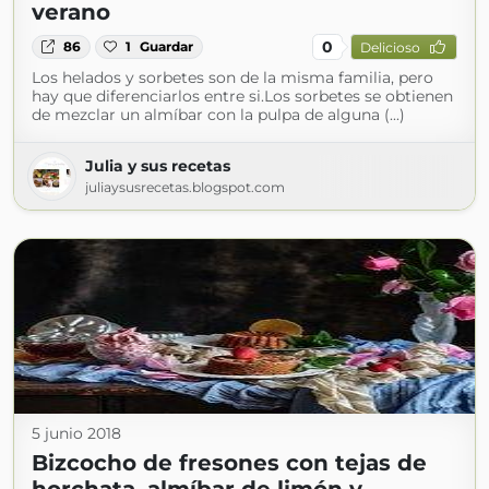
verano
0
86
1
Guardar
Delicioso
Los helados y sorbetes son de la misma familia, pero
hay que diferenciarlos entre si.Los sorbetes se obtienen
de mezclar un almíbar con la pulpa de alguna (...)
Julia y sus recetas
juliaysusrecetas.blogspot.com
5 junio 2018
Bizcocho de fresones con tejas de