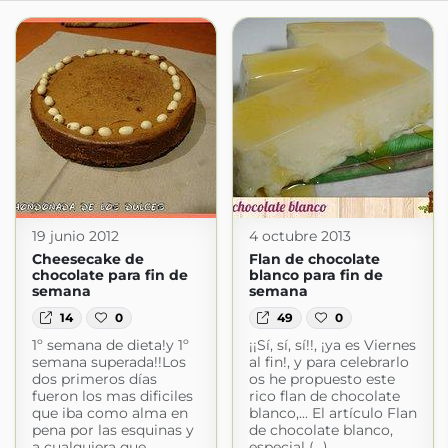
19 junio 2012
4 octubre 2013
Cheesecake de
Flan de chocolate
chocolate para fin de
blanco para fin de
semana
semana
14
0
49
0
1º semana de dieta!y 1º
¡¡Sí, sí, sí!!, ¡ya es Viernes
semana superada!!Los
al fin!, y para celebrarlo
dos primeros días
os he propuesto este
fueron los mas dificiles
rico flan de chocolate
que iba como alma en
blanco,... El artículo Flan
pena por las esquinas y
de chocolate blanco,
a cualquiera que
especial (...)