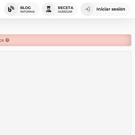
BLOG
RECETA
Iniciar sesión
INFORMA
AGREGAR
os 😄