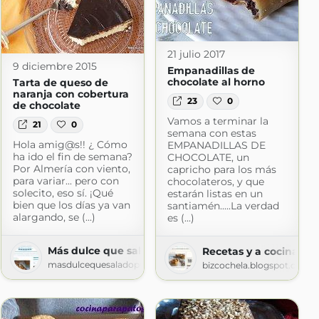
21 julio 2017
9 diciembre 2015
Empanadillas de
chocolate al horno
Tarta de queso de
naranja con cobertura
23
0
de chocolate
Vamos a terminar la
21
0
semana con estas
Hola amig@s!! ¿ Cómo
EMPANADILLAS DE
ha ido el fin de semana?
CHOCOLATE, un
Por Almería con viento,
capricho para los más
para variar... pero con
chocolateros, y que
solecito, eso sí. ¡Qué
estarán listas en un
bien que los días ya van
santiamén.....La verdad
alargando, se (...)
es (...)
Más dulce que salado
Recetas y a cocinar se 
masdulcequesaladopuntocom.blogspot.com
bizcochela.blogspot.com