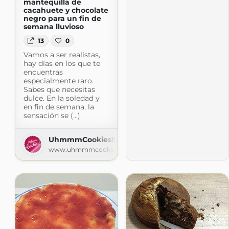
mantequilla de
cacahuete y chocolate
negro para un fin de
semana lluvioso
13
0
Vamos a ser realistas,
hay días en los que te
encuentras
especialmente raro.
Sabes que necesitas
dulce. En la soledad y
en fin de semana, la
sensación se (...)
UhmmmCookies!!
www.uhmmmcookies.com