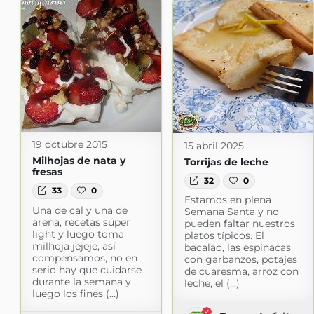
19 octubre 2015
15 abril 2025
Milhojas de nata y
Torrijas de leche
fresas
32
0
33
0
Estamos en plena
Una de cal y una de
Semana Santa y no
arena, recetas súper
pueden faltar nuestros
light y luego toma
platos típicos. El
milhoja jejeje, así
bacalao, las espinacas
compensamos, no en
con garbanzos, potajes
serio hay que cuidarse
de cuaresma, arroz con
durante la semana y
leche, el (...)
luego los fines (...)