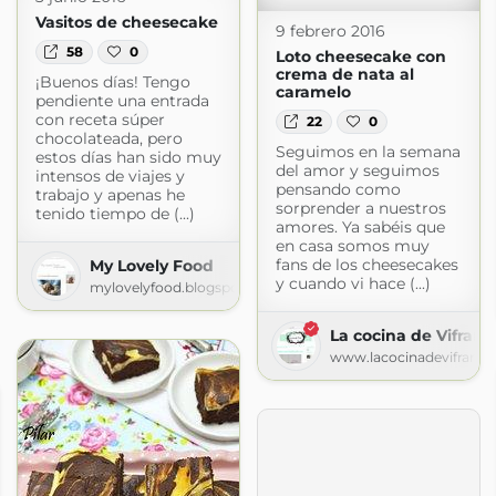
Vasitos de cheesecake
9 febrero 2016
58
0
Loto cheesecake con
crema de nata al
¡Buenos días! Tengo
caramelo
pendiente una entrada
con receta súper
22
0
chocolateada, pero
Seguimos en la semana
estos días han sido muy
del amor y seguimos
intensos de viajes y
pensando como
trabajo y apenas he
sorprender a nuestros
tenido tiempo de (...)
amores. Ya sabéis que
en casa somos muy
fans de los cheesecakes
My Lovely Food
y cuando vi hace (...)
mylovelyfood.blogspot.com
La cocina de Vifran
www.lacocinadevifran.