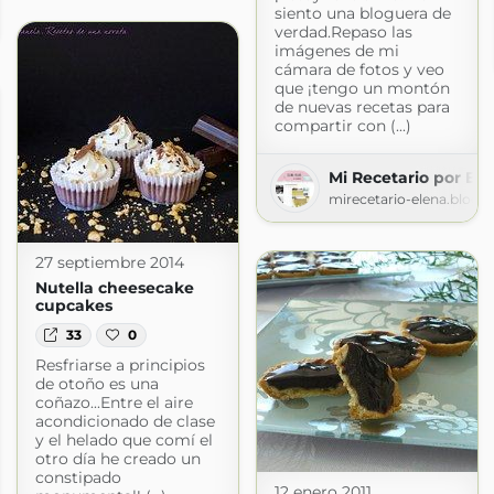
perejil
siento una bloguera de
.blogspot.com
verdad.Repaso las
imágenes de mi
cámara de fotos y veo
que ¡tengo un montón
de nuevas recetas para
compartir con (...)
Mi Recetario por Ele
mirecetario-elena.blogs
27 septiembre 2014
Nutella cheesecake
cupcakes
33
0
Resfriarse a principios
de otoño es una
coñazo...Entre el aire
acondicionado de clase
y el helado que comí el
otro día he creado un
constipado
12 enero 2011