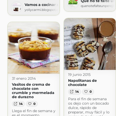
Que no te falte un 
Vamos a cocinar con Yoli e Inés
quenotefalteunperejil
yoliycarmi.blogspot.com
19 junio 2015
31 enero 2014
Napolitanas de
Vasitos de crema de
chocolate
chocolate con
14
0
crumble y mermelada
de durazno
Para el fin de semana
os dejo con un bocado
14
0
dulce, rápido de
Llega el fin de semana y
preparar, muy fácil y lo
es el momento