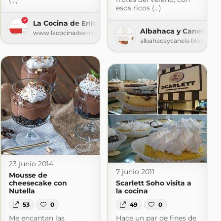
(...)
esos ricos (...)
La Cocina de Enloqui
Albahaca y Canela
com
www.lacocinadeenloqui.com
albahacaycanela.blogspot
23 junio 2014
7 junio 2011
Mousse de
cheesecake con
Scarlett Soho visita a
Nutella
la cocina
53
0
49
0
Me encantan las
Hace un par de fines de