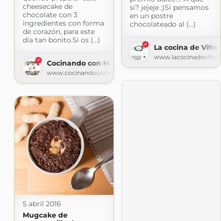
cheesecake de
si? jejeje ;)Si pensamos
chocolate con 3
en un postre
ingredientes con forma
chocolateado al (...)
de corazón, para este
día tan bonito.Si os (...)
La cocina de Vifra
www.lacocinadevifra
Cocinando con Montse
www.cocinandoconmontse.com
5 abril 2016
Mugcake de