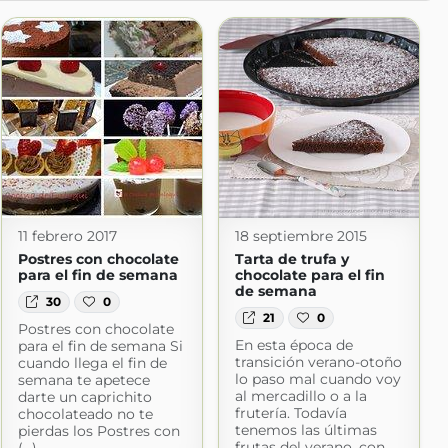
11 febrero 2017
18 septiembre 2015
Postres con chocolate
Tarta de trufa y
para el fin de semana
chocolate para el fin
de semana
30
0
21
0
Postres con chocolate
En esta época de
para el fin de semana Si
transición verano-otoño
cuando llega el fin de
lo paso mal cuando voy
semana te apetece
al mercadillo o a la
darte un caprichito
frutería. Todavía
chocolateado no te
tenemos las últimas
pierdas los Postres con
frutas del verano, con