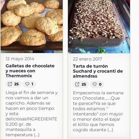
12 mayo 2014
22 enero 2017
Galletas de chocolate
Tarta de turrón
y nueces con
Suchard y crocanti de
Thermomix
almendras
25
1
25
0
Llega el fin de semana y
Empecemos la semana
nos vamos a dar un
con Chocolate.......Que
capricho. Además se
te parece?Ya se que
hacen en poco tiempo
todos estamos "
y esta
intentando" con mayor
deliciosasINGREDIENTE
o menor éxito el bajar
S:200 gr. de
el kilito que hemos
mantequilla a
cogido durante (...)
temperatura (...)