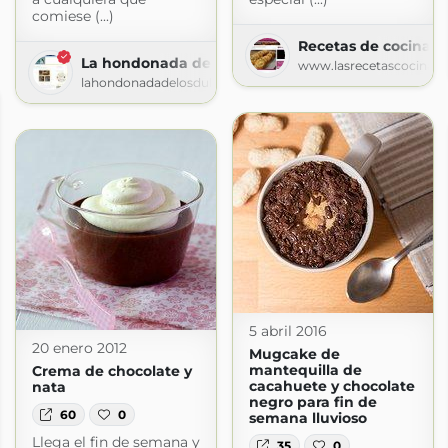
comiese (...)
Recetas de cocina
La hondonada de los dulces
www.lasrecetascocina.
lahondonadadelosdulces.blogspot.com
5 abril 2016
20 enero 2012
Mugcake de
mantequilla de
Crema de chocolate y
cacahuete y chocolate
nata
negro para fin de
60
0
semana lluvioso
Llega el fin de semana y
35
0