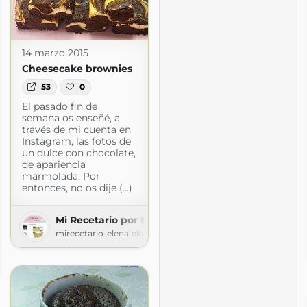
14 marzo 2015
Cheesecake brownies
53
0
El pasado fin de
semana os enseñé, a
través de mi cuenta en
Instagram, las fotos de
un dulce con chocolate,
de apariencia
marmolada. Por
entonces, no os dije (...)
Mi Recetario por Elena Pilar
mirecetario-elena.blogspot.com
g