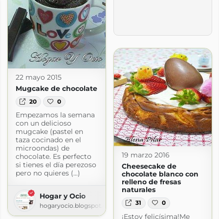
22 mayo 2015
Mugcake de chocolate
20
0
Empezamos la semana
con un delicioso
mugcake (pastel en
taza cocinado en el
microondas) de
19 marzo 2016
chocolate. Es perfecto
si tienes el día perezoso
Cheesecake de
pero no quieres (...)
chocolate blanco con
relleno de fresas
naturales
Hogar y Ocio
31
0
hogaryocio.blogspot.com
¡Estoy felicísima!Me