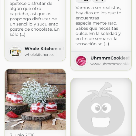
apetece disfrutar de
Vamos a ser realistas,
algún que otro
hay días en los que te
capricho, así que os
encuentras
propongo disfrutar de
especialmente raro.
un sencillo y suculento
Sabes que necesitas
postre de chocolate. En
n
dulce. En la soledad y
sólo (...)
n.com
en fin de semana, la
sensación se (...)
Whole Kitchen » RECETAS | Whole Kitchen
wholekitchen.es
UhmmmCookies!!
www.uhmmmcookies.
3 junio 2016