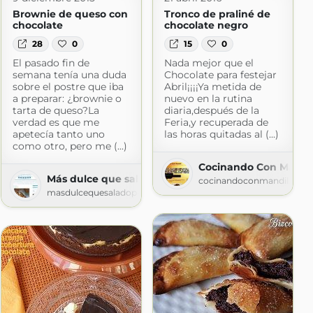
Brownie de queso con
Tronco de praliné de
chocolate
chocolate negro
28
0
15
0
El pasado fin de
Nada mejor que el
semana tenía una duda
Chocolate para festejar
sobre el postre que iba
Abril¡¡¡¡Ya metida de
a preparar: ¿brownie o
nuevo en la rutina
tarta de queso?La
diaria,después de la
verdad es que me
Feria,y recuperada de
apetecía tanto uno
las horas quitadas al (...)
como otro, pero me (...)
Cocinando Con Mandi
Más dulce que salado
cocinandoconmandil.blog
masdulcequesaladopuntocom.blogspot.com
com