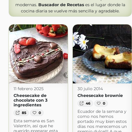
modernas.
Buscador de Recetas
es el lugar donde la
cocina diaria se vuelve más sencilla y agradable.
11 febrero 2025
30 julio 2014
Cheesecake de
Cheesecake brownie
chocolate con 3
46
0
ingredientes
Ecuador de la semana y
85
0
como nos hemos
Esta semana es San
portado muy bien estos
Valentín, así que he
días nos merecemos un
querido preparar esta
premio dulce!!! A que