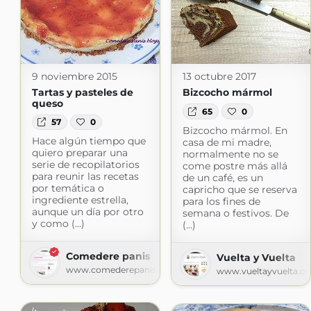
9 noviembre 2015
13 octubre 2017
Tartas y pasteles de
Bizcocho mármol
queso
65
0
57
0
Bizcocho mármol. En
Hace algún tiempo que
casa de mi madre,
quiero preparar una
normalmente no se
serie de recopilatorios
come postre más allá
para reunir las recetas
de un café, es un
por temática o
capricho que se reserva
ingrediente estrella,
para los fines de
aunque un día por otro
semana o festivos. De
y como (...)
(...)
Comedere panis
Vuelta y Vuelta
www.comederepanis.com
www.vueltayvuelta.or