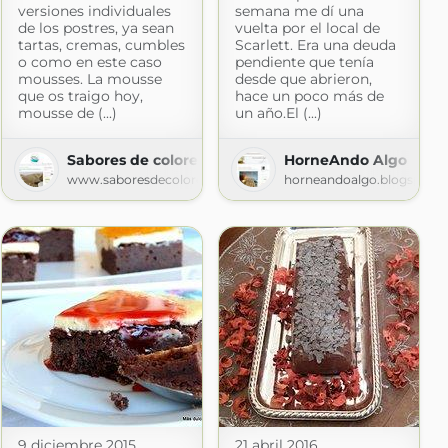
versiones individuales
semana me dí una
de los postres, ya sean
vuelta por el local de
tartas, cremas, cumbles
Scarlett. Era una deuda
o como en este caso
pendiente que tenía
mousses. La mousse
desde que abrieron,
que os traigo hoy,
hace un poco más de
mousse de (...)
un año.El (...)
Sabores de colores
HorneAndo Algo
www.saboresdecolores.com
horneandoalgo.blogspot.
com
9 diciembre 2015
21 abril 2016