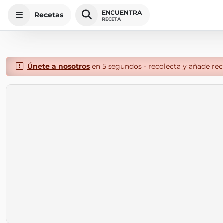
ENCUENTRA
Recetas
RECETA
Únete a nosotros
en 5 segundos - recolecta y añade rece