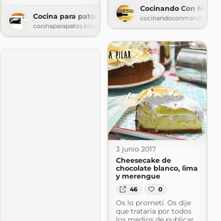
Cocinando Con Mandi
Cocina para patos
cocinandoconmandil.blog
cocinaparapatos.blogspot.com
na Pilar
pot.com
3 junio 2017
Cheesecake de
chocolate blanco, lima
y merengue
46
0
Os lo prometí. Os dije
que trataría por todos
los medios de publicar