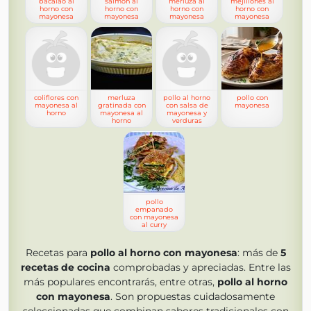
bacalao al
salmón al
merluza al
mejillones al
horno con
horno con
horno con
horno con
mayonesa
mayonesa
mayonesa
mayonesa
coliflores con
merluza
pollo al horno
pollo con
mayonesa al
gratinada con
con salsa de
mayonesa
horno
mayonesa al
mayonesa y
horno
verduras
pollo
empanado
con mayonesa
al curry
Recetas para
pollo al horno con mayonesa
: más de
5
recetas de cocina
comprobadas y apreciadas. Entre las
más populares encontrarás, entre otras,
pollo al horno
con mayonesa
. Son propuestas cuidadosamente