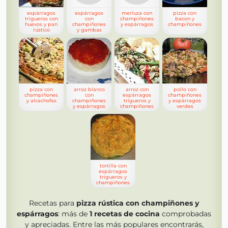
espárragos
espárragos
merluza con
pizza con
trigueros con
con
champiñones
bacon y
huevos y pan
champiñones
y espárragos
champiñones
rústico
y gambas
pizza con
arroz blanco
arroz con
pollo con
champiñones
con
espárragos
champiñones
y alcachofas
champiñones
trigueros y
y espárragos
y espárragos
champiñones
verdes
tortilla con
espárragos
trigueros y
champiñones
Recetas para
pizza rústica con champiñones y
espárragos
: más de
1
recetas de cocina
comprobadas
y apreciadas. Entre las más populares encontrarás,