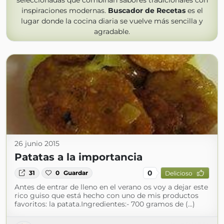
seleccionadas que combinan sabores tradicionales con
inspiraciones modernas.
Buscador de Recetas
es el
lugar donde la cocina diaria se vuelve más sencilla y
agradable.
26 junio 2015
Patatas a la importancia
0
31
0
Guardar
Delicioso
Antes de entrar de lleno en el verano os voy a dejar este
rico guiso que está hecho con uno de mis productos
favoritos: la patata.Ingredientes:- 700 gramos de (...)