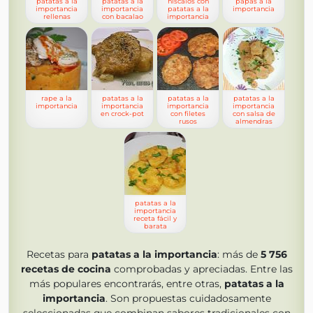
patatas a la
patatas a la
níscalos con
papas a la
importancia
importancia
patatas a la
importancia
rellenas
con bacalao
importancia
rape a la
patatas a la
patatas a la
patatas a la
importancia
importancia
importancia
importancia
en crock-pot
con filetes
con salsa de
rusos
almendras
patatas a la
importancia
receta fácil y
barata
Recetas para
patatas a la importancia
: más de
5 756
recetas de cocina
comprobadas y apreciadas. Entre las
más populares encontrarás, entre otras,
patatas a la
importancia
. Son propuestas cuidadosamente