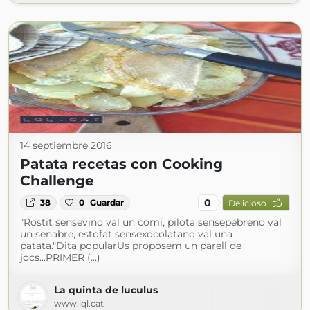
14 septiembre 2016
Patata recetas con Cooking
Challenge
0
38
0
Guardar
Delicioso
"Rostit sensevino val un comí, pilota sensepebreno val
un senabre, estofat sensexocolatano val una
patata."Dita popularUs proposem un parell de
jocs...PRIMER (...)
La quinta de luculus
www.lql.cat