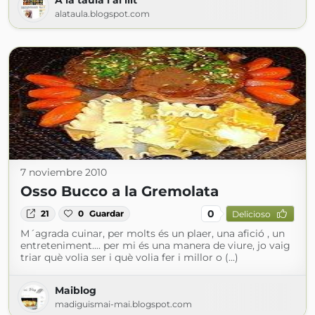
A la taula i al llit
alataula.blogspot.com
7 noviembre 2010
Osso Bucco a la Gremolata
0
21
0
Guardar
Delicioso
M´agrada cuinar, per molts és un plaer, una afició , un
entreteniment.... per mi és una manera de viure, jo vaig
triar què volia ser i què volia fer i millor o (...)
Maiblog
madiguismai-mai.blogspot.com