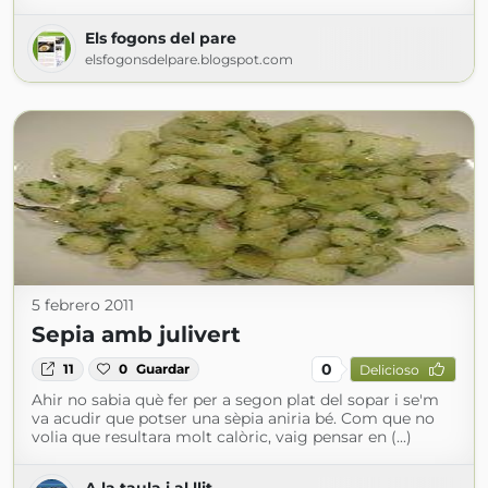
Els fogons del pare
elsfogonsdelpare.blogspot.com
5 febrero 2011
Sepia amb julivert
0
11
0
Guardar
Delicioso
Ahir no sabia què fer per a segon plat del sopar i se'm
va acudir que potser una sèpia aniria bé. Com que no
volia que resultara molt calòric, vaig pensar en (...)