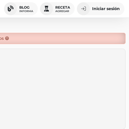
BLOG
RECETA
Iniciar sesión
INFORMA
AGREGAR
os 😄