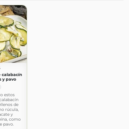
6
 calabacín
s y pavo
o estos
calabacín
ellenos de
o rúcula,
cate y
eína, como
e pavo.