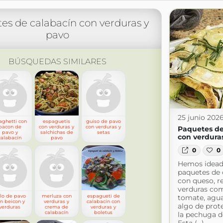
es de calabacín con verduras y
pavo
BÚSQUEDAS SIMILARES
25 junio 202
aghetti con
espaguetis
guiso de pavo
bacon de
con verduras y
con verduras y
Paquetes de
pavo y
salchichas de
setas
con verdura
calabacín
pavo
0
0
Hemos idead
paquetes de 
con queso, r
verduras com
llo de pavo
merluza con
espagueti de
tomate, agua
n beicon y
verduras y
calabacín con
algo de prot
verduras
crema de
verduras y
calabacín
boletus
la pechuga d