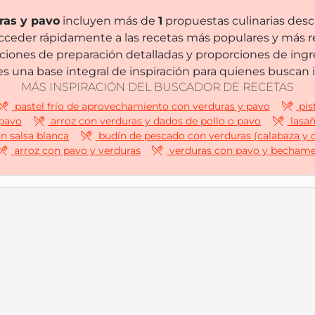
ras y pavo
incluyen más de
1
propuestas culinarias descr
cceder rápidamente a las recetas más populares y más re
cciones de preparación detalladas y proporciones de ingr
s una base integral de inspiración para quienes buscan
MÁS INSPIRACIÓN DEL BUSCADOR DE RECETAS
pastel frío de aprovechamiento con verduras y pavo
pis
 pavo
arroz con verduras y dados de pollo o pavo
lasañ
n salsa blanca
budín de pescado con verduras (calabaza y c
arroz con pavo y verduras
verduras con pavo y bechame