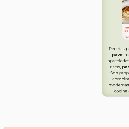
em
de 
cu
Recetas p
pavo
: 
apreciadas
otras,
paq
Son prop
combinan
modernas
cocina 