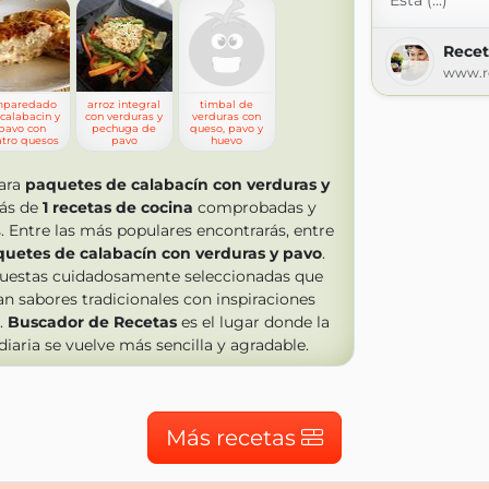
Esta (...)
Recet
www.r
paredado
arroz integral
timbal de
calabacin y
con verduras y
verduras con
pavo con
pechuga de
queso, pavo y
atro quesos
pavo
huevo
ara
paquetes de calabacín con verduras y
más de
1
recetas de cocina
comprobadas y
. Entre las más populares encontrarás, entre
uetes de calabacín con verduras y pavo
.
uestas cuidadosamente seleccionadas que
 sabores tradicionales con inspiraciones
.
Buscador de Recetas
es el lugar donde la
diaria se vuelve más sencilla y agradable.
Más recetas