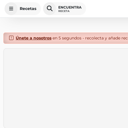
ENCUENTRA
Recetas
RECETA
Únete a nosotros
en 5 segundos - recolecta y añade rece