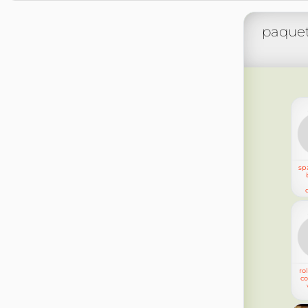
paquet
sp
ro
co