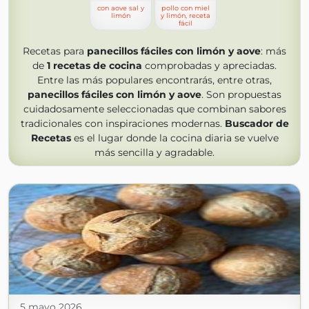
con aove sal y
pollo con miel
limón
y limón, receta
fácil
Recetas para
panecillos fáciles con limón y aove
: más
de
1
recetas de cocina
comprobadas y apreciadas.
Entre las más populares encontrarás, entre otras,
panecillos fáciles con limón y aove
. Son propuestas
cuidadosamente seleccionadas que combinan sabores
tradicionales con inspiraciones modernas.
Buscador de
Recetas
es el lugar donde la cocina diaria se vuelve
más sencilla y agradable.
5 mayo 2026