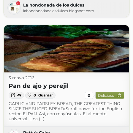
La hondonada de los dulces
lahondonadadelosdulces.blogspot.com
3 mayo 2016
Pan de ajo y perejil
0
47
0
Guardar
Delicioso
GARLIC AND PARSLEY BREAD, THE GREATEST THING
SINCE THE SLICED BREAD(Scroll down for the English
recipe)El PAN. Así, con mayúsculas. El alimento
universal. Una (...)
Patty's Cake