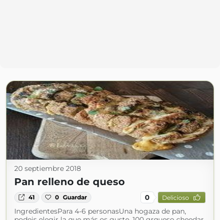
20 septiembre 2018
Pan relleno de queso
0
41
0
Guardar
Delicioso
IngredientesPara 4-6 personasUna hogaza de pan,
podeis elegir la que más os guste. 100 grqueso cheedar