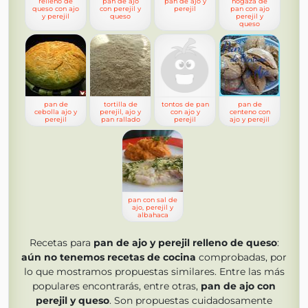
relleno de
pan de ajo
pan de ajo y
hogaza de
queso con ajo
con perejil y
perejil
pan con ajo
y perejil
queso
perejil y
queso
pan de
tortilla de
tontos de pan
pan de
cebolla ajo y
perejil, ajo y
con ajo y
centeno con
perejil
pan rallado
perejil
ajo y perejil
pan con sal de
ajo, perejil y
albahaca
Recetas para
pan de ajo y perejil relleno de queso
:
aún no tenemos
recetas de cocina
comprobadas, por
lo que mostramos propuestas similares. Entre las más
populares encontrarás, entre otras,
pan de ajo con
perejil y queso
. Son propuestas cuidadosamente