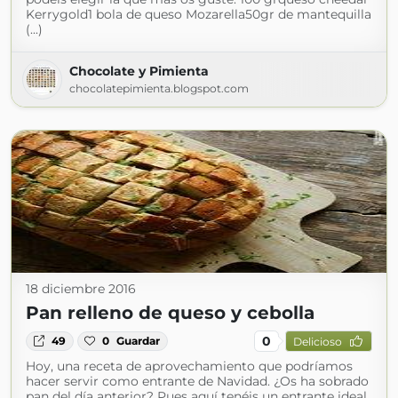
Kerrygold1 bola de queso Mozarella50gr de mantequilla
(...)
Chocolate y Pimienta
chocolatepimienta.blogspot.com
18 diciembre 2016
Pan relleno de queso y cebolla
0
49
0
Guardar
Delicioso
Hoy, una receta de aprovechamiento que podríamos
hacer servir como entrante de Navidad. ¿Os ha sobrado
pan del día anterior? Pues aquí tenéis un entrante ideal