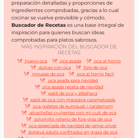
preparación detalladas y proporciones de
ingredientes comprobadas, gracias a lo cual
cocinar se vuelve previsible y cómodo.
Buscador de Recetas
es una base integral de
inspiración para quienes buscan ideas
comprobadas para platos sabrosos.
MÁS INSPIRACIÓN DEL BUSCADOR DE
RECETAS
huevo oca
oca asada
oca al horno
dulces con oca
foie de oca
mousse de oca
oca al horno fácil
oca asada para navidad
oca asada receta de navidad
patê de oca y albahaca
paté de oca con manzana caramelizada
oca-galetes de kumquat i cardamom
alcachofas crujientes con mi-cuit de oca
solomillo relleno de foie gras de oca
oca especiada de navidad de jamie oliver
boletus edulis confitados en grasa de oca