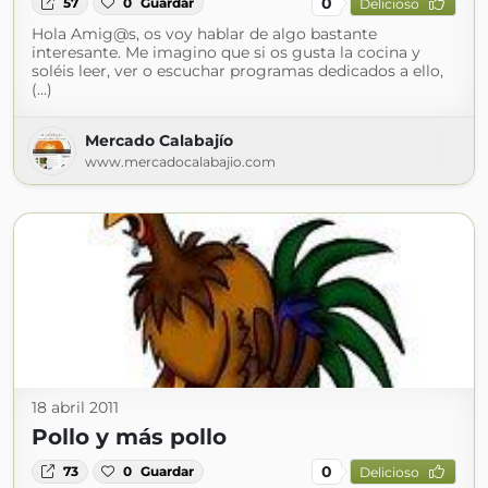
0
57
0
Guardar
Delicioso
Hola Amig@s, os voy hablar de algo bastante
interesante. Me imagino que si os gusta la cocina y
soléis leer, ver o escuchar programas dedicados a ello,
(...)
Mercado Calabajío
www.mercadocalabajio.com
18 abril 2011
Pollo y más pollo
0
73
0
Guardar
Delicioso