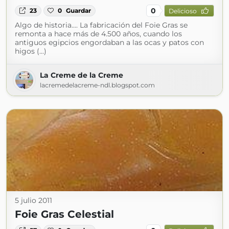
0
23
0
Guardar
Delicioso
Algo de historia.... La fabricación del Foie Gras se
remonta a hace más de 4.500 años, cuando los
antiguos egipcios engordaban a las ocas y patos con
higos (...)
La Creme de la Creme
lacremedelacreme-ndl.blogspot.com
5 julio 2011
Foie Gras Celestial