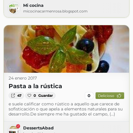
Mi cocina
micocinacarmenrosa.blogspot.com
24 enero 2017
Pasta a la rústica
0
47
0
Guardar
Delicioso
e suele calificar como rústico a aquello que carece de
sofisticación o que apela a elementos naturales para su
desarrollo.De siempre me ha gustado el campo, (...)
DessertsAbad