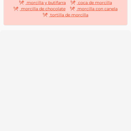
morcilla y butifarra
coca de morcilla
morcilla de chocolate
morcilla con canela
tortilla de morcilla