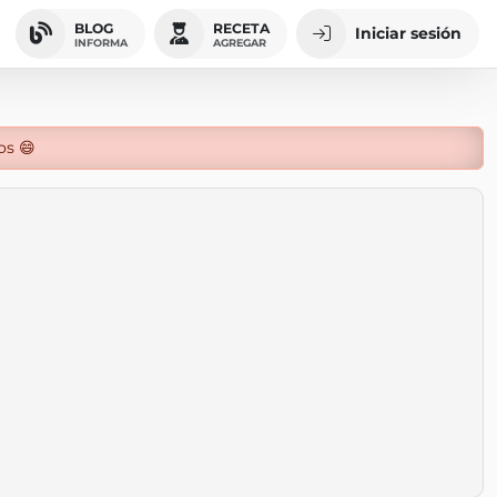
BLOG
RECETA
Iniciar sesión
INFORMA
AGREGAR
os 😄