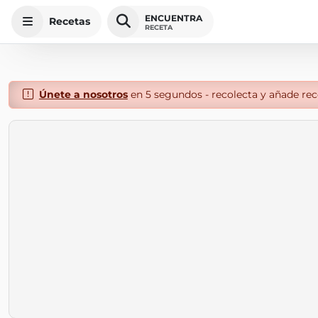
ENCUENTRA
Recetas
RECETA
Únete a nosotros
en 5 segundos - recolecta y añade rece