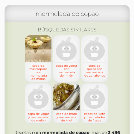
mermelada de copao
BÚSQUEDAS SIMILARES
copa de
copa de yogur
copa de
mascarpone
con
queso con
con
mermelada
mermelada
mermelada
de limón
de zanahorias
de moras
copa de yogur
copa de mató
copas de kéfir
y mermelada
y mermelada
y mermeladas
de melón
de kiwi
de frutas
Recetas para
mermelada de copao
: más de
3 496