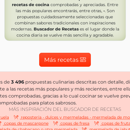
recetas de cocina
comprobadas y apreciadas. Entre
las más populares encontrarás, entre otras,
-
. Son
propuestas cuidadosamente seleccionadas que
combinan sabores tradicionales con inspiraciones
modernas.
Buscador de Recetas
es el lugar donde la
cocina diaria se vuelve más sencilla y agradable.
Más recetas
ás de
3 496
propuestas culinarias descritas con detalle, 
 a las recetas más populares y más recientes, entre ell
tes comprobadas, gracias a lo cual cocinar se vuelve pre
comprobadas para platos sabrosos.
MÁS INSPIRACIÓN DEL BUSCADOR DE RECETAS
ruela
repostería - dulces y mermeladas - mermelada de mo
copas de mascarpone
copas de fresa
copas de frut
ada de chabacano o otra mermelada
mermelada de jabut