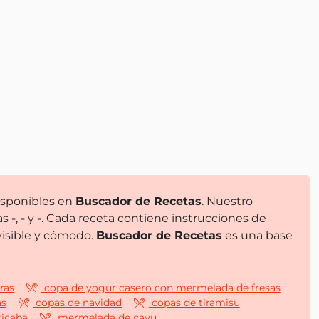
disponibles en
Buscador de Recetas
. Nuestro
as
-
,
-
y
-
. Cada receta contiene instrucciones de
visible y cómodo.
Buscador de Recetas
es una base
ras
copa de yogur casero con mermelada de fresas
as
copas de navidad
copas de tiramisu
icaba
mermelada de cayu