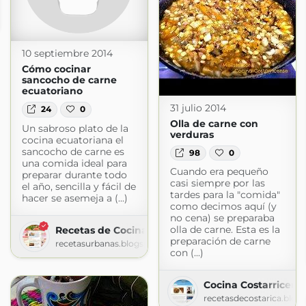
lgo más
gomas.com
10 septiembre 2014
Cómo cocinar
sancocho de carne
ecuatoriano
31 julio 2014
24
0
Olla de carne con
Un sabroso plato de la
verduras
cocina ecuatoriana el
sancocho de carne es
98
0
una comida ideal para
Cuando era pequeño
preparar durante todo
casi siempre por las
el año, sencilla y fácil de
tardes para la "comida"
hacer se asemeja a (...)
como decimos aquí (y
no cena) se preparaba
olla de carne. Esta es la
Recetas de Cocina Latinoamericana
preparación de carne
recetasurbanas.blogspot.com
con (...)
Cocina Costarricens
recetasdecostarica.blog