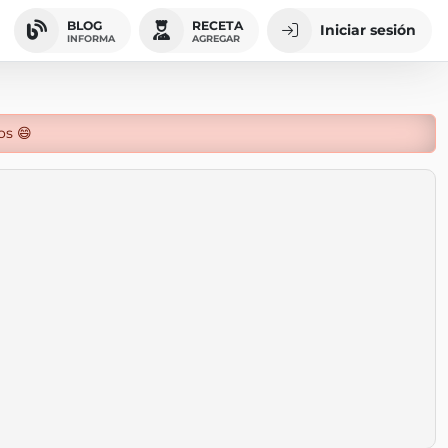
BLOG
RECETA
Iniciar sesión
INFORMA
AGREGAR
os 😄