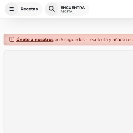
ENCUENTRA
Recetas
RECETA
Únete a nosotros
en 5 segundos - recolecta y añade rece