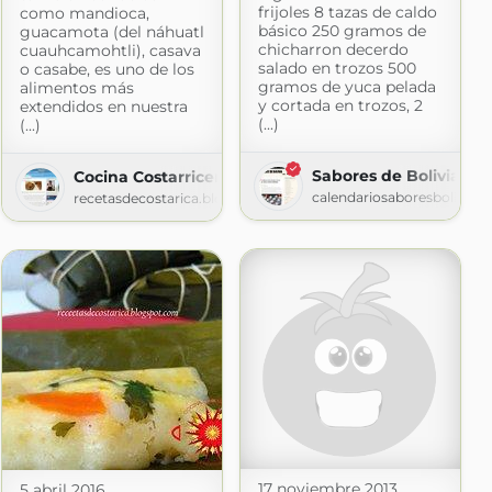
frijoles 8 tazas de caldo
como mandioca,
básico 250 gramos de
guacamota (del náhuatl
chicharron decerdo
cuauhcamohtli), casava
salado en trozos 500
o casabe, es uno de los
gramos de yuca pelada
alimentos más
y cortada en trozos, 2
extendidos en nuestra
(...)
(...)
Sabores de Bolivia » 
Cocina Costarricense
calendariosaboresbolivia.
recetasdecostarica.blogspot.com
17 noviembre 2013
5 abril 2016