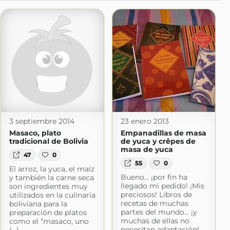
3 septiembre 2014
23 enero 2013
Masaco, plato
Empanadillas de masa
tradicional de Bolivia
de yuca y crêpes de
masa de yuca
47
0
55
0
El arroz, la yuca, el maíz
Bueno... ¡por fin ha
y también la carne seca
llegado mi pedido! ¡Mis
son ingredientes muy
preciosos! Libros de
utilizados en la culinaria
recetas de muchas
boliviana para la
partes del mundo... ¡y
preparación de platos
muchas de ellas no
como el “masaco, uno
necesitan adaptación!