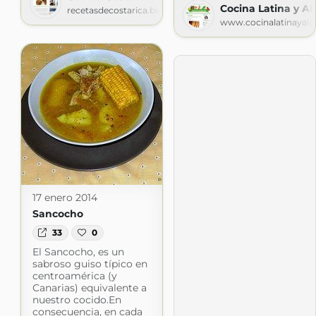
Cocina Latina y A
recetasdecostarica.blogspot.com
www.cocinalatinayal
17 enero 2014
Sancocho
33
0
El Sancocho, es un
sabroso guiso típico en
centroamérica (y
Canarias) equivalente a
nuestro cocido.En
consecuencia, en cada