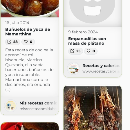
16 julio 2014
Buñuelos de yuca de
9 febrero 2024
Mamarthina
Empanadillas con
58
0
masa de plátano
Esta receta de cocina la
25
0
aprendí de mi
bisabuela, Martina
Quezada, ella sabía
Recetas y calorias
hacer unos buñuelos de
www.recetasycalorias.com
yuca insuperable.
Mamarthina como le
decíamos, era oriunda
(...)
Mis recetas comida hecha en casa
misrecetascomidahechaencasa.blogspot.com
e
spot.com