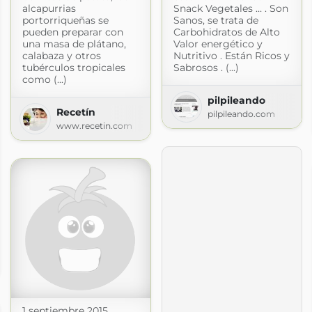
alcapurrias
Snack Vegetales … . Son
portorriqueñas se
Sanos, se trata de
pueden preparar con
Carbohidratos de Alto
una masa de plátano,
Valor energético y
calabaza y otros
Nutritivo . Están Ricos y
tubérculos tropicales
Sabrosos . (...)
como (...)
pilpileando
Recetín
pilpileando.com
www.recetin.com
 » Receta
via.com
1 septiembre 2015