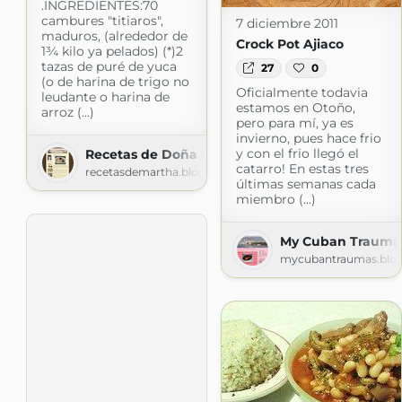
.INGREDIENTES:70
cambures "titiaros",
7 diciembre 2011
maduros, (alrededor de
Crock Pot Ajiaco
1¾ kilo ya pelados) (*)2
tazas de puré de yuca
27
0
(o de harina de trigo no
Oficialmente todavia
leudante o harina de
estamos en Otoño,
arroz (...)
pero para mí, ya es
invierno, pues hace frio
y con el frio llegó el
Recetas de Doña Martha
catarro! En estas tres
recetasdemartha.blogspot.com
últimas semanas cada
miembro (...)
My Cuban Trauma
mycubantraumas.blo