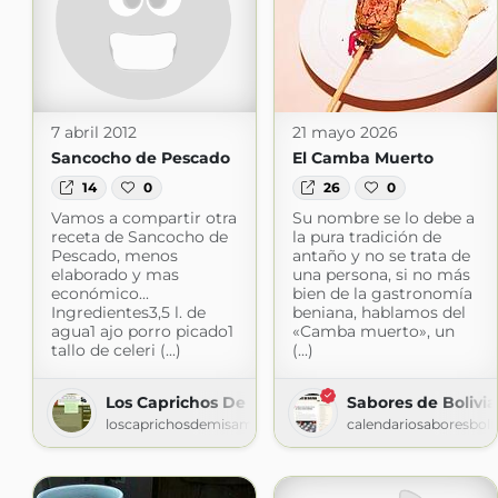
7 abril 2012
21 mayo 2026
Sancocho de Pescado
El Camba Muerto
14
0
26
0
Vamos a compartir otra
Su nombre se lo debe a
receta de Sancocho de
la pura tradición de
Pescado, menos
antaño y no se trata de
elaborado y mas
una persona, si no más
económico...
bien de la gastronomía
Ingredientes3,5 l. de
beniana, hablamos del
agua1 ajo porro picado1
«Camba muerto», un
tallo de celeri (...)
(...)
Los Caprichos De Mis Amores
Sabores de Bolivia
loscaprichosdemisamores.blogspot.com
calendariosaboresboli