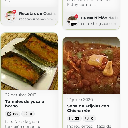
(...)
Estoy como (...)
 Receta
Recetas de Cocina Latinoamericana
a.com
La Maldición de la Co
recetasurbanas.blogspot.com
cota-k.blogspot.com
22 octubre 2013
12 junio 2026
Tamales de yuca al
horno
Sopa de Frijoles con
Chicharrón
68
0
23
0
La raíz de la yuca,
Ingredientes: 1 taza de
también conocida