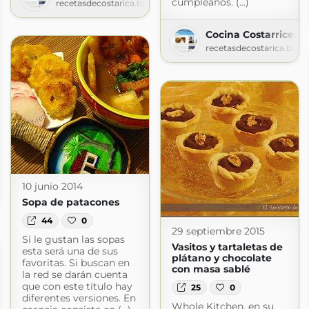
cumpleaños. (...)
recetasdecostarica.blogspot.com
Cocina Costarricens
recetasdecostarica.blog
s
10 junio 2014
gspot.com
Sopa de patacones
44
0
29 septiembre 2015
Si le gustan las sopas
Vasitos y tartaletas de
esta será una de sus
plátano y chocolate
favoritas. Si buscan en
con masa sablé
la red se darán cuenta
que con este título hay
25
0
diferentes versiones. En
Whole Kitchen, en su