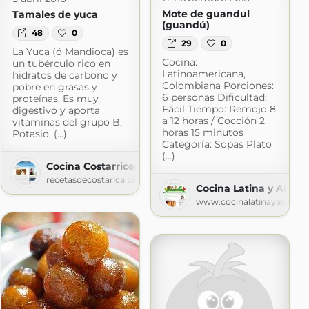
Mote de guandul
Tamales de yuca
(guandú)
48
0
29
0
La Yuca (ó Mandioca) es
Cocina:
un tubérculo rico en
Latinoamericana,
hidratos de carbono y
Colombiana Porciones:
pobre en grasas y
6 personas Dificultad:
proteínas. Es muy
Fácil Tiempo: Remojo 8
digestivo y aporta
a 12 horas / Cocción 2
vitaminas del grupo B,
horas 15 minutos
Potasio, (...)
Categoría: Sopas Plato
(...)
Cocina Costarricense
recetasdecostarica.blogspot.com
Cocina Latina y Algo 
www.cocinalatinayalgoma