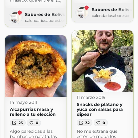
masaco, que entre el (...)
Sabores de Bolivia »
Sabores de Bolivia » Receta
calendariosaboresbolivi
calendariosaboresbolivia.com
11 marzo 2019
14 mayo 2011
Snacks de plátano y
Alcapurrias masa y
yuca con salsas para
relleno a tu elección
dipear
23
0
32
0
Algo parecidas a las
No me extraña que
bombas de patata, las
estén de moda los