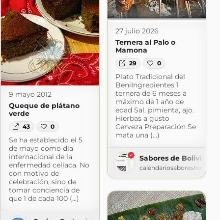
27 julio 2026
Ternera al Palo o
Mamona
29
0
Plato Tradicional del
BeniIngredientes 1
ternera de 6 meses a
9 mayo 2012
máximo de 1 año de
Queque de plátano
edad Sal, pimienta, ajo.
verde
Hierbas a gusto
Cerveza Preparación Se
43
0
mata una (...)
Se ha establecido el 5
de mayo como día
internacional de la
Sabores de Bolivia » 
enfermedad celíaca. No
calendariosaboresbolivia.
con motivo de
celebración, sino de
tomar conciencia de
que 1 de cada 100 (...)