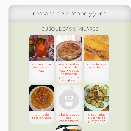
masaco de plátano y yuca
BÚSQUEDAS SIMILARES
empanadillas
empanadillas
sopa de yuca
de masa de
de masa de
y verduras
yuca
yuca + crepes
de masa de
yuca - recetas
sin gluten
tortilla de
albóndigas de
empanadas
patata y yuca
yuca y
crucenas de
champiñones
yuca y arroz