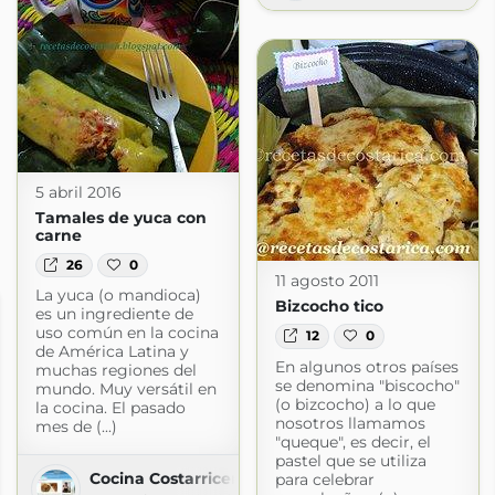
5 abril 2016
Tamales de yuca con
carne
26
0
11 agosto 2011
La yuca (o mandioca)
Bizcocho tico
es un ingrediente de
uso común en la cocina
12
0
de América Latina y
En algunos otros países
muchas regiones del
se denomina "biscocho"
mundo. Muy versátil en
(o bizcocho) a lo que
la cocina. El pasado
nosotros llamamos
mes de (...)
"queque", es decir, el
pastel que se utiliza
Cocina Costarricense
para celebrar