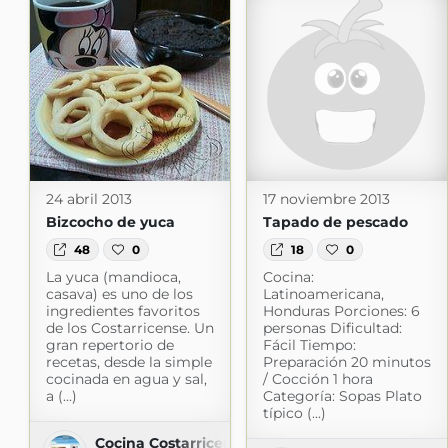
24 abril 2013
17 noviembre 2013
Bizcocho de yuca
Tapado de pescado
48
0
18
0
La yuca (mandioca,
Cocina:
casava) es uno de los
Latinoamericana,
ingredientes favoritos
Honduras Porciones: 6
de los Costarricense. Un
personas Dificultad:
gran repertorio de
Fácil Tiempo:
recetas, desde la simple
Preparación 20 minutos
cocinada en agua y sal,
/ Cocción 1 hora
a (...)
Categoría: Sopas Plato
típico (...)
Cocina Costarricense