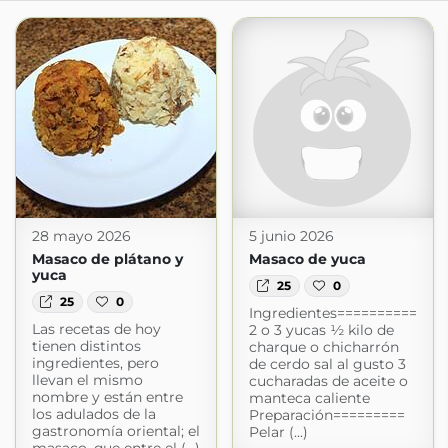
28 mayo 2026
5 junio 2026
Masaco de plátano y
Masaco de yuca
yuca
25
0
25
0
Ingredientes==========
Las recetas de hoy
2 o 3 yucas ½ kilo de
tienen distintos
charque o chicharrón
ingredientes, pero
de cerdo sal al gusto 3
llevan el mismo
cucharadas de aceite o
nombre y están entre
manteca caliente
los adulados de la
Preparación=========
gastronomía oriental; el
Pelar (...)