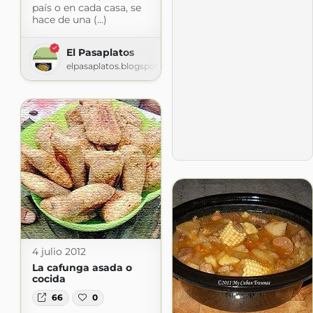
país o en cada casa, se
hace de una (...)
El Pasaplatos
elpasaplatos.blogspot.com
4 julio 2012
La cafunga asada o
cocida
66
0