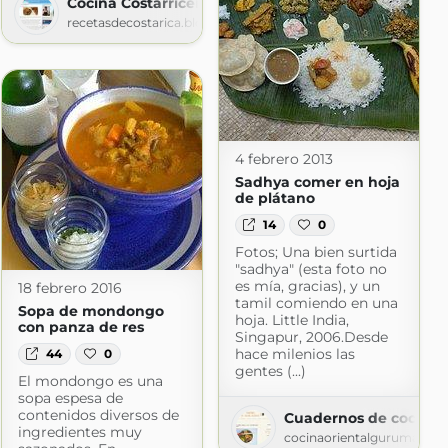
Cocina Costarricense
recetasdecostarica.blogspot.com
e
spot.com
4 febrero 2013
Sadhya comer en hoja
de plátano
14
0
Fotos; Una bien surtida
"sadhya" (esta foto no
es mía, gracias), y un
18 febrero 2016
tamil comiendo en una
Sopa de mondongo
hoja. Little India,
con panza de res
Singapur, 2006.Desde
hace milenios las
44
0
gentes (...)
El mondongo es una
sopa espesa de
contenidos diversos de
Cuadernos de cocina or
ingredientes muy
cocinaorientalgurumasala