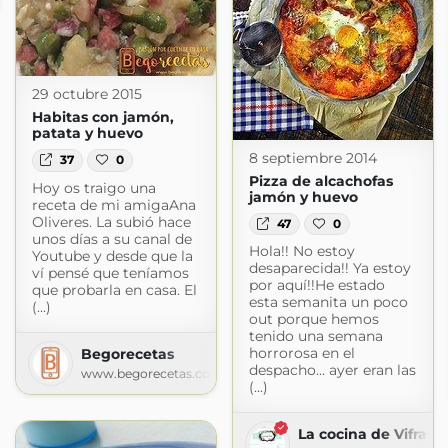
29 octubre 2015
Habitas con jamón,
patata y huevo
8 septiembre 2014
37
0
Pizza de alcachofas
Hoy os traigo una
jamón y huevo
receta de mi amigaAna
Oliveres. La subió hace
47
0
unos días a su canal de
Hola!! No estoy
Youtube y desde que la
desaparecida!! Ya estoy
ví pensé que teníamos
por aquí!!He estado
que probarla en casa. El
esta semanita un poco
(...)
out porque hemos
tenido una semana
horrorosa en el
Begorecetas
despacho... ayer eran las
www.begorecetas.com
(...)
La cocina de Vifran