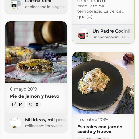
sobre todo del
Cocina facil
producto de
cocinasencila.blogspot.com
temporada. Es verdad
que (...)
Un Padre Cocinillas
unpadrecocinillas.blogs
atita Enamorada
6 mayo 2019
com
Pie de jamón y huevo
14
0
1 octubre 2019
Mil ideas, mil proyectos
milideasmilproyectos.blogspot.com
Espirales con jamón
cocido y huevo