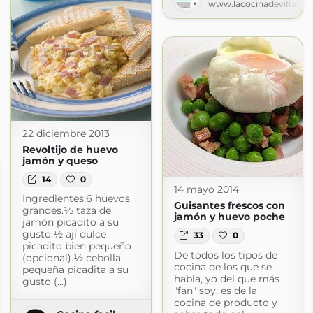
www.lacocinadevifran.
entrantes,pinchos,canapes faciles.
22 diciembre 2013
Revoltijo de huevo
jamón y queso
14
0
14 mayo 2014
Ingredientes:6 huevos
Guisantes frescos con
grandes.½ taza de
jamón y huevo poche
jamón picadito a su
gusto.½ ají dulce
33
0
picadito bien pequeño
De todos los tipos de
(opcional).½ cebolla
cocina de los que se
pequeña picadita a su
habla, yo del que más
gusto (...)
"fan" soy, es de la
cocina de producto y