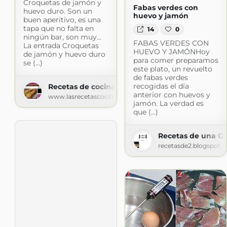
Croquetas de jamón y
Fabas verdes con
huevo duro. Son un
huevo y jamón
buen aperitivo, es una
tapa que no falta en
14
0
ningún bar, son muy...
FABAS VERDES CON
La entrada Croquetas
HUEVO Y JAMÓNHoy
de jamón y huevo duro
para comer preparamos
se (...)
este plato, un revuelto
de fabas verdes
recogidas el día
Recetas de cocina
anterior con huevos y
www.lasrecetascocina.com
jamón. La verdad es
que (...)
Recetas de una G
recetasde2.blogspot.