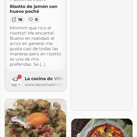
Risotto de jamón con
huevo poché
16
0
Mmmm que rico el
risotto!! Me encanta!
Bueno en realidad, el
arroz en general me
gusta casi de todas las
maneras pero en risotto
es una de mis
preferidas. Se (...)
La cocina de Vifran
www.lacocinadevifran.com
s
gspot.com