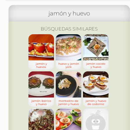
jamón y huevo
BÚSQUEDAS SIMILARES
jamón y
huevo y jamón
jamón cocido
huevos
york
y huevo
jamón ibérico
montadito de
jamón y huevo
y huevo
jamón y huevo
de codorniz