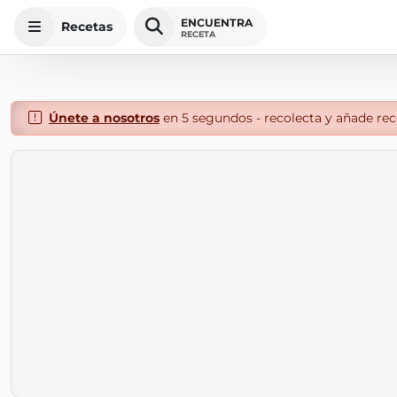
ENCUENTRA
Recetas
RECETA
Únete a nosotros
en 5 segundos - recolecta y añade rece