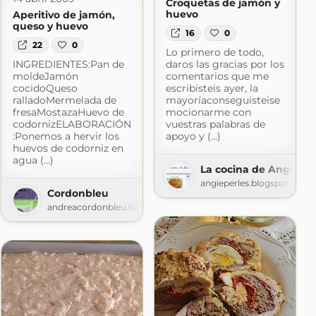
Croquetas de jamón y
huevo
Aperitivo de jamón,
queso y huevo
16
0
22
0
Lo primero de todo,
INGREDIENTES:Pan de
daros las gracias por los
moldeJamón
comentarios que me
cocidoQueso
escribisteis ayer, la
ralladoMermelada de
mayoríaconseguisteise
fresaMostazaHuevo de
mocionarme con
codornizELABORACIÓN
vuestras palabras de
:Ponemos a hervir los
apoyo y (...)
huevos de codorniz en
agua (...)
La cocina de Angie
angieperles.blogspot.com
Cordonbleu
andreacordonbleu.blogspot.com