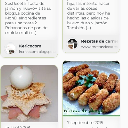
SesReceta: Tosta de
hija, las intento hacer
jamón y huevoVisita su
de varias cosas
blog:La cocina de
distintas, pero hoy he
MonDieIngredientes
hecho las clásicas de
para una tosta:2
huevo duro y jamón.
Rebanadas de pan de
También (...)
molde multi (...)
s
Rezetas de carmen
Kericocom
s.com
www.rezetasdecarmen.c
kericocom.blogspot.com
7 septiembre 2015
14 abril 2009