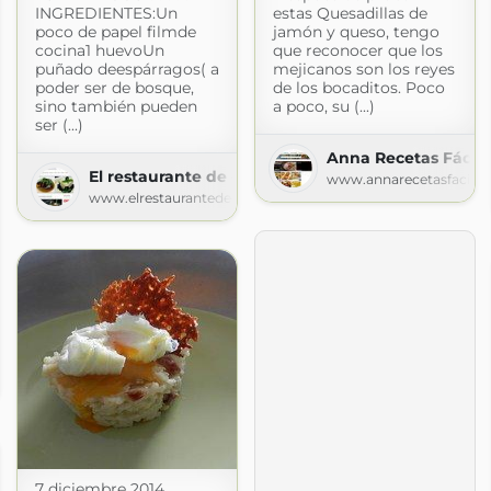
INGREDIENTES:Un
estas Quesadillas de
poco de papel filmde
jamón y queso, tengo
cocina1 huevoUn
que reconocer que los
puñado deespárragos( a
mejicanos son los reyes
poder ser de bosque,
de los bocaditos. Poco
sino también pueden
a poco, su (...)
ser (...)
Anna Recetas Fácile
El restaurante de casa
www.annarecetasfacile
www.elrestaurantedecasa.com
spot.com
7 diciembre 2014