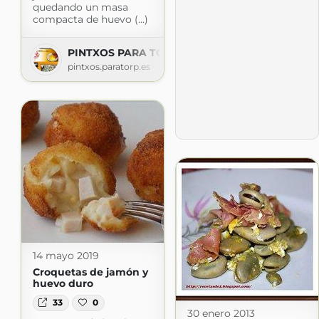
quedando un masa
compacta de huevo (...)
PINTXOS PARA TORPES. Pintxos,tapas,aperitivos,
pintxos.paratorp.es
14 mayo 2019
Croquetas de jamón y
huevo duro
33
0
30 enero 2013