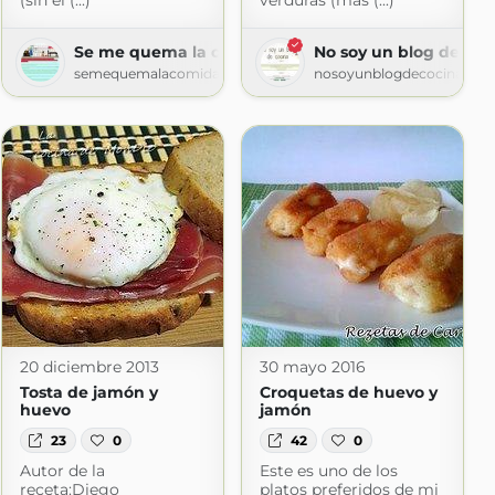
(sin el (...)
verduras (más (...)
Se me quema la comida
No soy un blog de coc
.com
semequemalacomida.blogspot.com
nosoyunblogdecocina.blo
20 diciembre 2013
30 mayo 2016
Tosta de jamón y
Croquetas de huevo y
huevo
jamón
23
0
42
0
Autor de la
Este es uno de los
receta:Diego
platos preferidos de mi