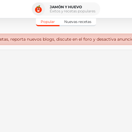
JAMÓN Y HUEVO
Éxitos y recetas populares
Popular
Nuevas recetas
tas, reporta nuevos blogs, discute en el foro y desactiva anunci