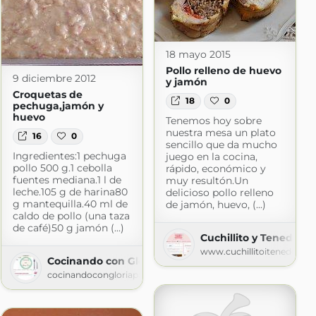
18 mayo 2015
Pollo relleno de huevo
9 diciembre 2012
y jamón
Croquetas de
18
0
pechuga,jamón y
huevo
Tenemos hoy sobre
nuestra mesa un plato
16
0
sencillo que da mucho
Ingredientes:1 pechuga
juego en la cocina,
pollo 500 g.1 cebolla
rápido, económico y
fuentes mediana.1 l de
muy resultón.Un
leche.105 g de harina80
delicioso pollo relleno
g mantequilla.40 ml de
de jamón, huevo, (...)
caldo de pollo (una taza
de café)50 g jamón (...)
Cuchillito y Tenedor
www.cuchillitoitenedor.c
Cocinando con Gloria Paz
cocinandocongloriapaz.blogspot.com