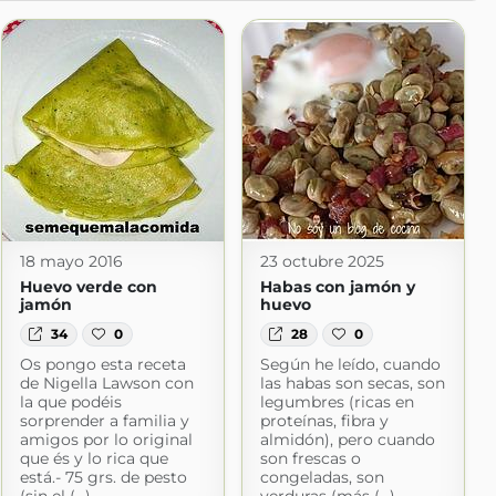
18 mayo 2016
23 octubre 2025
Huevo verde con
Habas con jamón y
jamón
huevo
34
0
28
0
Os pongo esta receta
Según he leído, cuando
de Nigella Lawson con
las habas son secas, son
la que podéis
legumbres (ricas en
sorprender a familia y
proteínas, fibra y
amigos por lo original
almidón), pero cuando
que és y lo rica que
son frescas o
está.- 75 grs. de pesto
congeladas, son