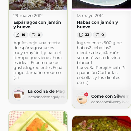
29 marzo 2012
15 mayo 2014
Espárragos con jamón
Habas con jamón y
y huevo
huevo
19
0
33
0
Aquíos dejo una receta
Ingredientes:600 g de
deespárragosque es
habas2 cebollas2
muy muyfácil, y para el
dientes de ajoJamón
tiempo que viene ahora
serrano1 vaso de vino
es ideal. Espero que os
blanco1
guste.Ingredientes:Espá
huevoSalPerejilAceitePr
rragostamaño medio o
eparación:Cortar las
(...)
cebollas y los dientes
de (...)
La cocina de Magaly
Come con Silweny
lacocinademagaly.blogspot.com
comeconsilweny.blog