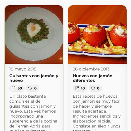
18 mayo 2015
26 diciembre 2013
Guisantes con jamón y
Huevos con jamón
huevo
diferentes
50
0
10
0
Un plato bastante
Esta receta de huevos
común es el de
con jamón es muy fácil
guisantes con jamón y
de hacer y siempre
huevo. Esta vez hemos
resulta acertada.
incorporado una
Ingredientes sencillos y
sugerencia de la cocina
elaboración rápida.
de Ferrán Adriá para
Consiste en elegir unos