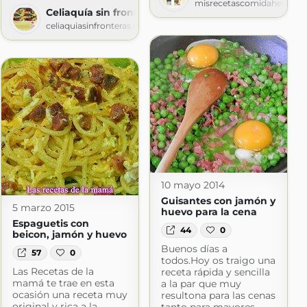
misrecetascomidahechaen
Celiaquía sin fronteras
celiaquiasinfronteras.blogspot.com
pot.com
10 mayo 2014
Guisantes con jamón y
5 marzo 2015
huevo para la cena
Espaguetis con
44
0
beicon, jamón y huevo
Buenos días a
57
0
todos.Hoy os traigo una
Las Recetas de la
receta rápida y sencilla
mamá te trae en esta
a la par que muy
ocasión una receta muy
resultona para las cenas
original y rica a la