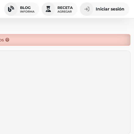
BLOG
RECETA
Iniciar sesión
INFORMA
AGREGAR
os 😄