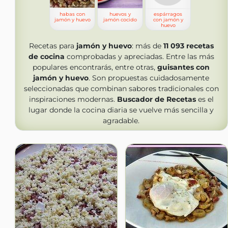
habas con
huevos y
espárragos
jamón y huevo
jamón cocido
con jamón y
huevo
Recetas para
jamón y huevo
: más de
11 093
recetas
de cocina
comprobadas y apreciadas. Entre las más
populares encontrarás, entre otras,
guisantes con
jamón y huevo
. Son propuestas cuidadosamente
seleccionadas que combinan sabores tradicionales con
inspiraciones modernas.
Buscador de Recetas
es el
lugar donde la cocina diaria se vuelve más sencilla y
agradable.