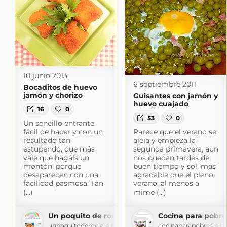
10 junio 2013
6 septiembre 2011
Bocaditos de huevo
jamón y chorizo
Guisantes con jamón y
huevo cuajado
16
0
53
0
Un sencillo entrante
fácil de hacer y con un
Parece que el verano se
resultado tan
aleja y empieza la
estupendo, que más
segunda primavera, aun
vale que hagáis un
nos quedan tardes de
montón, porque
buen tiempo y sol, mas
desaparecen con una
agradable que el pleno
facilidad pasmosa. Tan
verano, al menos a
(...)
mime (...)
Un poquito de rocio
Cocina para pobre
unpoquitoderocio.blogspot.com
cocinaparapobres.blo