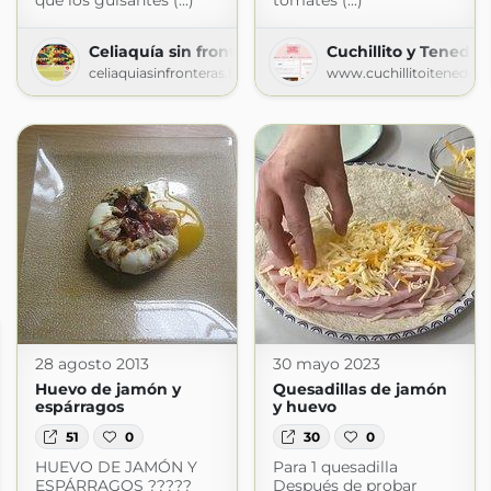
que los guisantes (...)
tomates (...)
Celiaquía sin fronteras
Cuchillito y Tenedor
celiaquiasinfronteras.blogspot.com
www.cuchillitoitenedor
28 agosto 2013
30 mayo 2023
Huevo de jamón y
Quesadillas de jamón
espárragos
y huevo
51
0
30
0
HUEVO DE JAMÓN Y
Para 1 quesadilla
ESPÁRRAGOS ?????
Después de probar