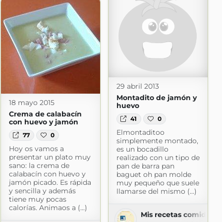
com
29 abril 2013
Montadito de jamón y
18 mayo 2015
huevo
Crema de calabacín
41
0
con huevo y jamón
Elmontaditoo
77
0
simplemente montado,
Hoy os vamos a
es un bocadillo
presentar un plato muy
realizado con un tipo de
sano: la crema de
pan de barra pan
calabacín con huevo y
baguet oh pan molde
jamón picado. Es rápida
muy pequeño que suele
y sencilla y además
llamarse del mismo (...)
tiene muy pocas
calorías. Animaos a (...)
Mis recetas comida h