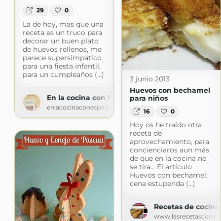
29
0
La de hoy, mas que una
receta es un truco para
decorar un buen plato
de huevos rellenos, me
parece supersimpatico
para una fiesta infantil,
para un cumpleaños (...)
3 junio 2013
Huevos con bechamel
En la cocina con Espe
para niños
enlacocinaconespe.blogspot.com
16
0
Hoy os he traído otra
receta de
aprovechamiento, para
concienciaros aun más
de que en la cocina no
se tira... El artículo
Huevos con bechamel,
cena estupenda (...)
Recetas de cocina
www.lasrecetascocin