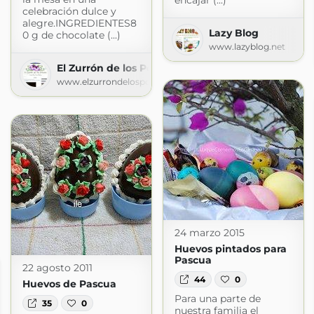
encajar (...)
celebración dulce y
alegre.INGREDIENTES8
Lazy Blog
0 g de chocolate (...)
www.lazyblog.net
El Zurrón de los Postres
www.elzurrondelospostres.com
24 marzo 2015
Huevos pintados para
Pascua
22 agosto 2011
44
0
Huevos de Pascua
Para una parte de
35
0
nuestra familia el