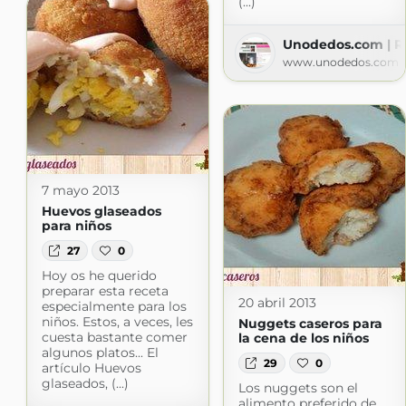
(...)
Unodedos.com | Re
www.unodedos.com
7 mayo 2013
Huevos glaseados
para niños
27
0
Hoy os he querido
preparar esta receta
20 abril 2013
especialmente para los
niños. Estos, a veces, les
Nuggets caseros para
cuesta bastante comer
la cena de los niños
algunos platos... El
29
0
artículo Huevos
glaseados, (...)
Los nuggets son el
alimento preferido de