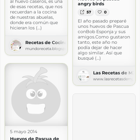
al huevo caseros, es una
angry birds
de esas recetas, que nos
recuerdan a la cocina
57
0
de nuestras abuelas,
El año pasado preparé
donde era común que
unos huevos de Pascua
hicieran los (...)
conBob Esponja y sus
amigos.Como gustaron
tanto, este año no
Recetas de Cocina faciles
podía dejar de hacer
mundoreceta.blogspot.com
algo similar. Así que
busqué (...)
Las Recetas de MJ
www.lasrecetasdemj.c
5 mayo 2014
a.com
Huevos de Pascua de