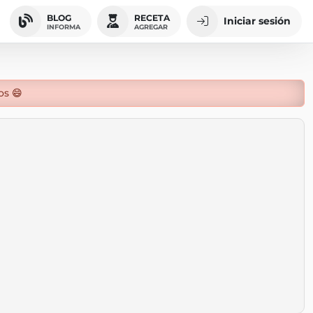
BLOG
RECETA
Iniciar sesión
INFORMA
AGREGAR
os 😄