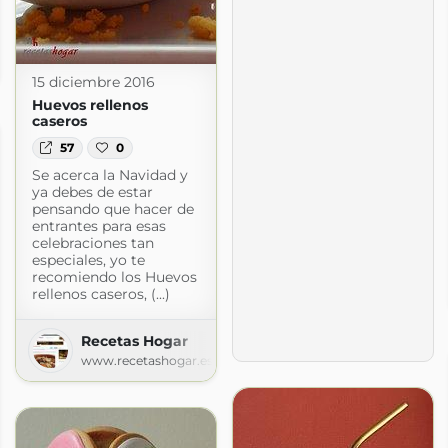
cetas de cocina con fotos. Recetas paso a paso.
15 diciembre 2016
Huevos rellenos
caseros
57
0
Se acerca la Navidad y
ya debes de estar
pensando que hacer de
entrantes para esas
celebraciones tan
especiales, yo te
recomiendo los Huevos
rellenos caseros, (...)
Recetas Hogar
www.recetashogar.es