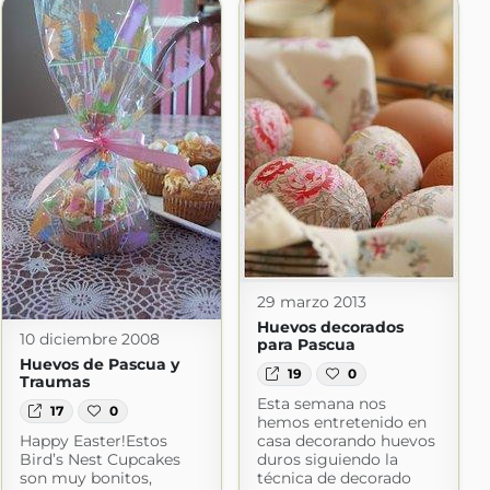
mida
ogspot.com
29 marzo 2013
Huevos decorados
10 diciembre 2008
para Pascua
Huevos de Pascua y
19
0
Traumas
Esta semana nos
17
0
hemos entretenido en
Happy Easter!Estos
casa decorando huevos
Bird’s Nest Cupcakes
duros siguiendo la
son muy bonitos,
técnica de decorado