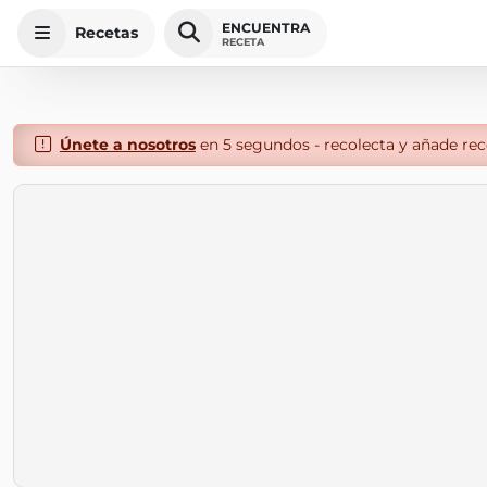
ENCUENTRA
Recetas
RECETA
Únete a nosotros
en 5 segundos - recolecta y añade rece