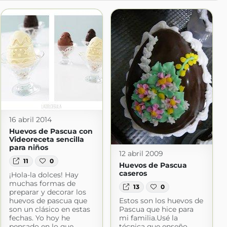
16 abril 2014
Huevos de Pascua con
Videoreceta sencilla
para niños
12 abril 2009
11
0
Huevos de Pascua
caseros
¡Hola-la dolces! Hay
muchas formas de
13
0
preparar y decorar los
huevos de pascua que
Estos son los huevos de
son un clásico en estas
Pascua que hice para
fechas. Yo hoy he
mi familia.Usé la
pensado en lo que
técnica que enseño