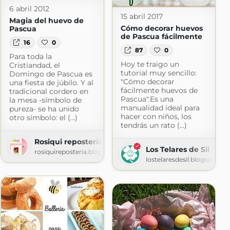
6 abril 2012
15 abril 2017
Magia del huevo de
Cómo decorar huevos
Pascua
de Pascua fácilmente
16
0
87
0
Para toda la
Hoy te traigo un
Cristiandad, el
tutorial muy sencillo:
Domingo de Pascua es
"Cómo decorar
una fiesta de júbilo. Y al
fácilmente huevos de
tradicional cordero en
Pascua".Es una
la mesa -símbolo de
manualidad ideal para
pureza- se ha unido
hacer con niños, los
otro símbolo: el (...)
tendrás un rato (...)
Rosiqui repostería artesanal
Los Telares de Sil
rosiquireposteria.blogspot.com
lostelaresdesil.blogspot.c