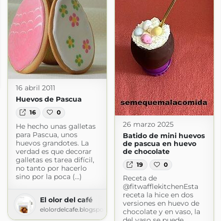
a.com
16 abril 2011
Huevos de Pascua
16
0
26 marzo 2025
He hecho unas galletas
para Pascua, unos
Batido de mini huevos
huevos grandotes. La
de pascua en huevo
verdad es que decorar
de chocolate
galletas es tarea difícil,
19
0
no tanto por hacerlo
sino por la poca (...)
Receta de
@fitwafflekitchenEsta
receta la hice en dos
El olor del café
versiones en huevo de
elolordelcafe.blogspot.com
chocolate y en vaso, la
del vaso se puede