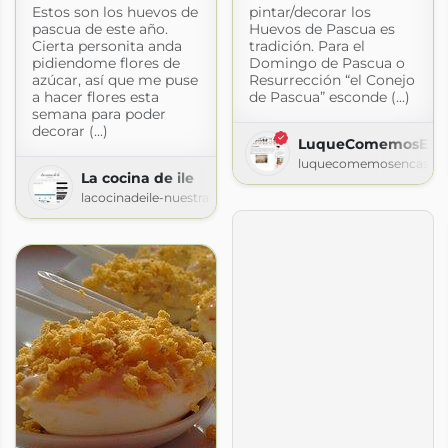
Estos son los huevos de
pintar/decorar los
pascua de este año.
Huevos de Pascua es
Cierta personita anda
tradición. Para el
pidiendome flores de
Domingo de Pascua o
azúcar, así que me puse
Resurrección “el Conejo
a hacer flores esta
de Pascua” esconde (...)
semana para poder
decorar (...)
LuqueComemosEnC
luquecomemosencasa.b
La cocina de ile
lacocinadeile-nuestrasrecetas.blogspot.com