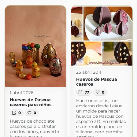
25 abril 2011
Huevos de Pascua
caseros
1 abril 2026
77
0
Huevos de Pascua
Hace unos días, me
caseros para niños
enviaron desde Lekue
un molde para hacer
0
0
huevos de Pascua con
Huevos de chocolate
aspecto 3D. En realidad
caseros para disfrutar
es un molde plano de
con los niños, convertir
silicona, pero permite
la mesa en una