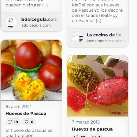
pueden disfrutar (...)
MaBel con sus huevos
de Pascua.Yo los decoré
con el Glacé Real.Hoy
ladolcegula.com
en Buenos (...)
ladolcegula.com
La cocina de ile
lacocinadeile-nuestrasrec
16 abril 2012
Huevos de Pascua
7 marzo 2015
18
0
Huevos de pascua
El huevo de pascua es
una tradición