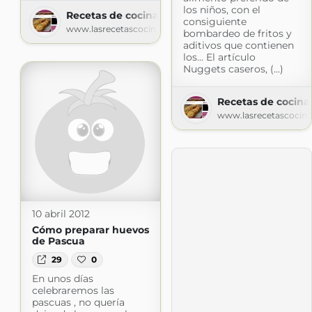
los niños, con el
Recetas de cocina
consiguiente
www.lasrecetascocina.com
bombardeo de fritos y
aditivos que contienen
los... El artículo
Nuggets caseros, (...)
Recetas de cocina
www.lasrecetascocin
10 abril 2012
Cómo preparar huevos
de Pascua
29
0
En unos días
celebraremos las
pascuas , no quería