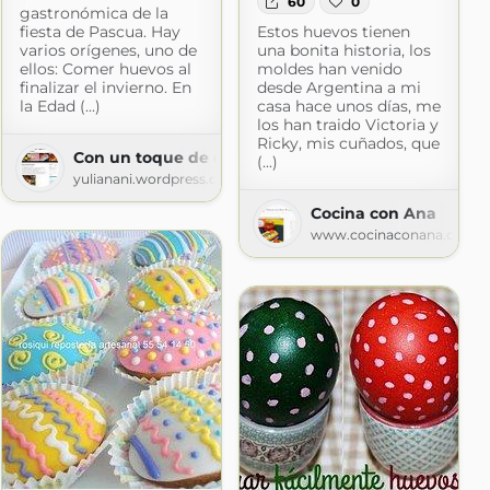
60
0
gastronómica de la
fiesta de Pascua. Hay
Estos huevos tienen
varios orígenes, uno de
una bonita historia, los
ellos: Comer huevos al
moldes han venido
finalizar el invierno. En
desde Argentina a mi
la Edad (...)
casa hace unos días, me
los han traido Victoria y
Ricky, mis cuñados, que
asa
Con un toque de canela
(...)
logspot.com
yulianani.wordpress.com
Cocina con Ana
www.cocinaconana.com