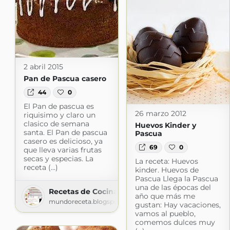
2 abril 2015
Pan de Pascua casero
44
0
El Pan de pascua es
26 marzo 2012
riquisimo y claro un
clasico de semana
Huevos Kinder y
santa. El Pan de pascua
Pascua
casero es delicioso, ya
69
0
que lleva varias frutas
secas y especias. La
La receta: Huevos
receta (...)
kinder. Huevos de
Pascua Llega la Pascua
una de las épocas del
Recetas de Cocina faciles
año que más me
mundoreceta.blogspot.com
gustan: Hay vacaciones,
vamos al pueblo,
comemos dulces muy