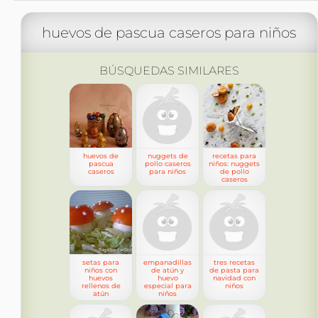
huevos de pascua caseros para niños
BÚSQUEDAS SIMILARES
huevos de
nuggets de
recetas para
pascua
pollo caseros
niños: nuggets
caseros
para niños
de pollo
caseros
setas para
empanadillas
tres recetas
niños con
de atún y
de pasta para
huevos
huevo
navidad con
rellenos de
especial para
niños
atún
niños