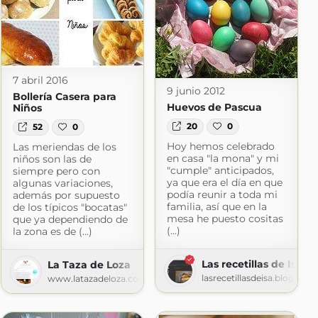
7 abril 2016
9 junio 2012
Bollería Casera para
Huevos de Pascua
Niños
20
0
52
0
Hoy hemos celebrado
Las meriendas de los
en casa "la mona" y mi
niños son las de
"cumple" anticipados,
siempre pero con
ya que era el día en que
algunas variaciones,
podía reunir a toda mi
además por supuesto
familia, así que en la
de los típicos "bocatas"
mesa he puesto cositas
que ya dependiendo de
(...)
la zona es de (...)
Las recetillas de Isa
La Taza de Loza
lasrecetillasdeisa.blogspot
www.latazadeloza.com