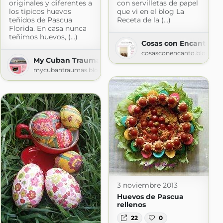
originales y diferentes a
con servilletas de papel
los tipicos huevos
que vi en el blog La
teñidos de Pascua
Receta de la (...)
Florida. En casa nunca
teñimos huevos, (...)
Cosas con Encanto
cosasconencanto.blogspo
My Cuban Traumas
mycubantraumas.blogspot.com
om
3 noviembre 2013
Huevos de Pascua
rellenos
22
0