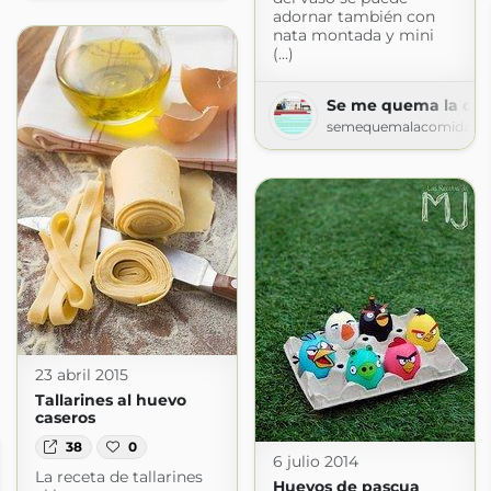
adornar también con
nata montada y mini
(...)
Se me quema la co
semequemalacomida.bl
23 abril 2015
Tallarines al huevo
caseros
38
0
6 julio 2014
La receta de tallarines
Huevos de pascua