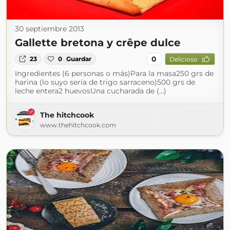
30 septiembre 2013
Gallette bretona y crêpe dulce
0
23
0
Guardar
Delicioso
Ingredientes (6 personas o más)Para la masa250 grs de
harina (lo suyo sería de trigo sarraceno)500 grs de
leche entera2 huevosUna cucharada de (...)
The hitchcook
www.thehitchcook.com