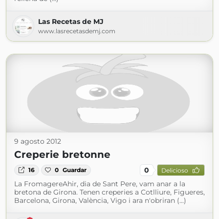
Las Recetas de MJ
www.lasrecetasdemj.com
9 agosto 2012
Creperie bretonne
0
16
0
Guardar
Delicioso
La FromagereAhir, dia de Sant Pere, vam anar a la
bretona de Girona. Tenen creperies a Cotlliure, Figueres,
Barcelona, Girona, València, Vigo i ara n'obriran (...)