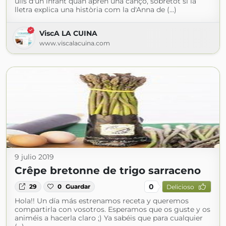
ulls d'un infant quan aprèn una cançó, sobretot si la
lletra explica una història com la d'Anna de (...)
ViscA LA CUINA
www.viscalacuina.com
9 julio 2019
Crêpe bretonne de trigo sarraceno
0
29
0
Guardar
Delicioso
Hola!! Un día más estrenamos receta y queremos
compartirla con vosotros. Esperamos que os guste y os
animéis a hacerla claro ;) Ya sabéis que para cualquier