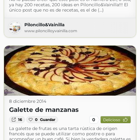
ya hay 200 recetas, 200 ideas en Piloncillo&Vainilla!!! El
único post que no es de recetas, es el de (...)
Piloncillo&Vainilla
www.piloncilloyvainilla.com
8 diciembre 2014
Galette de manzanas
0
16
0
Guardar
Delicioso
La galette de frutas es una tarta rústica de origen
francés que se puede utilizar como postre o para
acompañar un buen café. Si bien la verdadera galette es