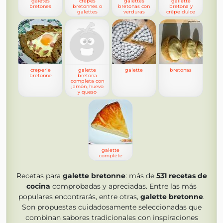
galetes
crêpes
galettes
gallette
bretones
bretonnes o
bretonas con
bretona y
galettes
verduras
crêpe dulce
creperie
galette
galette
bretonas
bretonne
bretona
completa con
jamón, huevo
y queso
galette
complète
Recetas para
galette bretonne
: más de
531
recetas de
cocina
comprobadas y apreciadas. Entre las más
populares encontrarás, entre otras,
galette bretonne
.
Son propuestas cuidadosamente seleccionadas que
combinan sabores tradicionales con inspiraciones