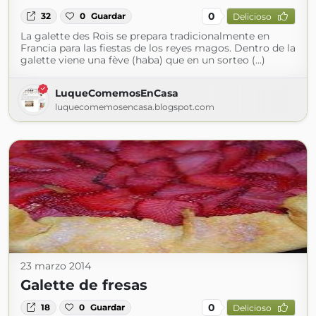
0
32
0
Guardar
Delicioso
La galette des Rois se prepara tradicionalmente en
Francia para las fiestas de los reyes magos. Dentro de la
galette viene una fève (haba) que en un sorteo (...)
LuqueComemosEnCasa
luquecomemosencasa.blogspot.com
23 marzo 2014
Galette de fresas
0
18
0
Guardar
Delicioso