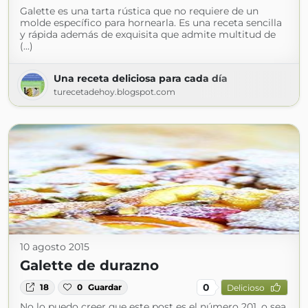
Galette es una tarta rústica que no requiere de un
molde específico para hornearla. Es una receta sencilla
y rápida además de exquisita que admite multitud de
(...)
Una receta deliciosa para cada día
turecetadehoy.blogspot.com
10 agosto 2015
Galette de durazno
0
18
0
Guardar
Delicioso
No lo puedo creer que este post es el número 201, o sea,