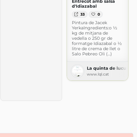
Entrecot amb salsa
d'Idiazabal
33
0
Pintura de Jacek
YerkaIngredients:o ½
kg de mitjana de
vedella o 250 gr de
formatge Idiazabal o ½
litre de crema de llet o
Salo Pebreo Oli (...)
La quinta de luculus
www.lql.cat