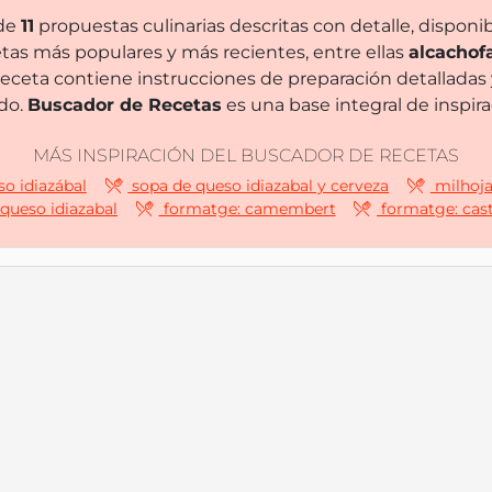
 de
11
propuestas culinarias descritas con detalle, disponi
tas más populares y más recientes, entre ellas
alcachof
receta contiene instrucciones de preparación detallada
odo.
Buscador de Recetas
es una base integral de inspi
MÁS INSPIRACIÓN DEL BUSCADOR DE RECETAS
o idiazábal
sopa de queso idiazabal y cerveza
milhoja
 queso idiazabal
formatge: camembert
formatge: cast