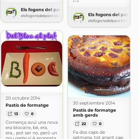
(...)
Els fogons del pare
Els fogons del pare
elsfogonsdelpare.blogspot.com
elsfogonsdelpare.blogspo
m
20 octubre 2014
30 septiembre 2014
Pastís de formatge
Pastís de formatge
13
0
amb gerds
Comença avui una nova
22
0
era blocaire, bé, era,
Fa dos caps de
era... pot ser no, però un
setmana, tot anant cap
nou repte sí.A proposta