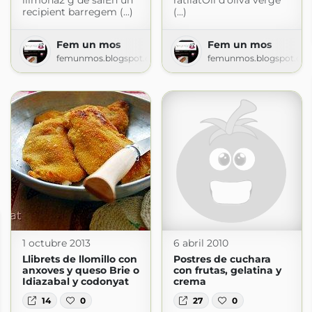
llimona2 g de salEn un
ratllatOli d’oliva verge
recipient barregem (...)
(...)
Fem un mos
Fem un mos
femunmos.blogspot.com
femunmos.blogspot.co
1 octubre 2013
6 abril 2010
Llibrets de llomillo con
Postres de cuchara
anxoves y queso Brie o
con frutas, gelatina y
Idiazabal y codonyat
crema
14
0
27
0