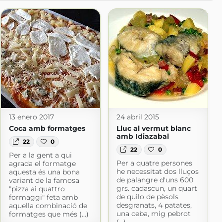
13 enero 2017
24 abril 2015
Coca amb formatges
Lluc al vermut blanc
amb Idiazabal
22
0
22
0
Per a la gent a qui
Per a quatre persones
agrada el formatge
he necessitat dos lluços
aquesta és una bona
de palangre d'uns 600
variant de la famosa
grs. cadascun, un quart
"pizza ai quattro
de quilo de pèsols
formaggi" feta amb
desgranats, 4 patates,
aquella combinació de
una ceba, mig pebrot
formatges que més (...)