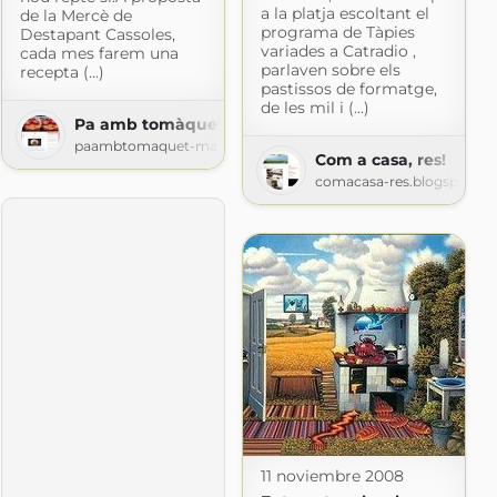
a la platja escoltant el
de la Mercè de
programa de Tàpies
Destapant Cassoles,
variades a Catradio ,
cada mes farem una
parlaven sobre els
recepta (...)
pastissos de formatge,
de les mil i (...)
Pa amb tomàquet
paambtomaquet-marylou.blogspot.com
Com a casa, res!
comacasa-res.blogspot.c
.com
11 noviembre 2008