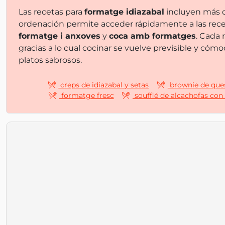
Las recetas para
formatge idiazabal
incluyen más
ordenación permite acceder rápidamente a las rece
formatge i anxoves
y
coca amb formatges
. Cada 
gracias a lo cual cocinar se vuelve previsible y cóm
platos sabrosos.
creps de idiazabal y setas
brownie de ques
formatge fresc
soufflé de alcachofas con