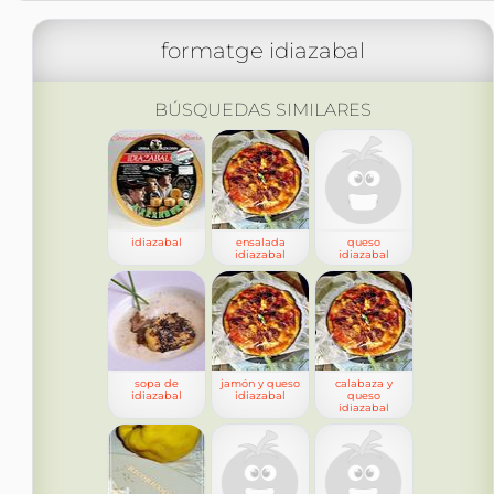
formatge idiazabal
BÚSQUEDAS SIMILARES
idiazabal
ensalada
queso
idiazabal
idiazabal
sopa de
jamón y queso
calabaza y
idiazabal
idiazabal
queso
idiazabal