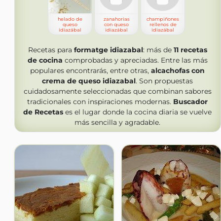
helado de
zanahorias
champiñones
queso
con queso
rellenos de
idiazábal
idiazábal
idiazábal
Recetas para
formatge idiazabal
: más de
11
recetas
de cocina
comprobadas y apreciadas. Entre las más
populares encontrarás, entre otras,
alcachofas con
crema de queso idiazabal
. Son propuestas
cuidadosamente seleccionadas que combinan sabores
tradicionales con inspiraciones modernas.
Buscador
de Recetas
es el lugar donde la cocina diaria se vuelve
más sencilla y agradable.