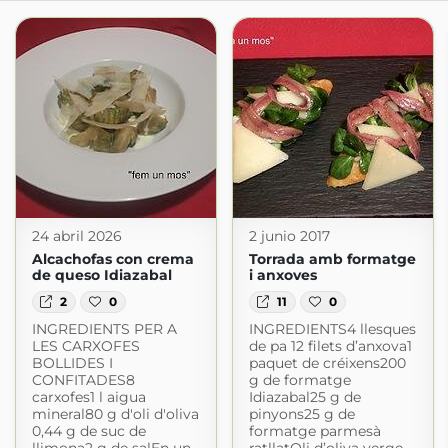
24 abril 2026
2 junio 2017
Alcachofas con crema
Torrada amb formatge
de queso Idiazabal
i anxoves
2
0
11
0
INGREDIENTS PER A
INGREDIENTS4 llesques
LES CARXOFES
de pa 12 filets d’anxova1
BOLLIDES I
paquet de créixens200
CONFITADES8
g de formatge
carxofes1 l aigua
Idiazabal25 g de
mineral80 g d'oli d'oliva
pinyons25 g de
0,44 g de suc de
formatge parmesà