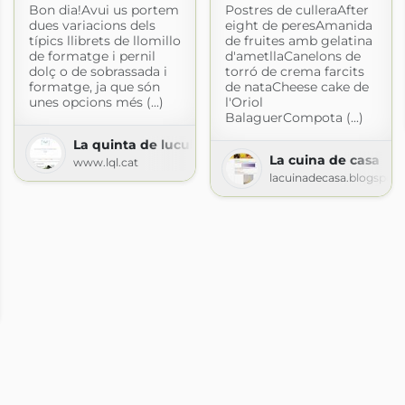
Bon dia!Avui us portem
Postres de culleraAfter
dues variacions dels
eight de peresAmanida
típics llibrets de llomillo
de fruites amb gelatina
de formatge i pernil
d'ametllaCanelons de
dolç o de sobrassada i
torró de crema farcits
formatge, ja que són
de nataCheese cake de
unes opcions més (...)
l'Oriol
BalaguerCompota (...)
La quinta de luculus
La cuina de casa
www.lql.cat
lacuinadecasa.blogspot
pin
ogspot.com