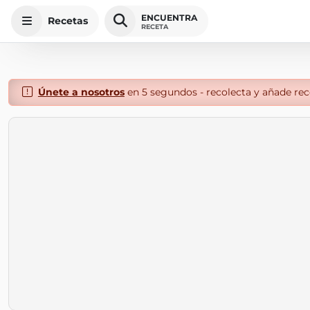
ENCUENTRA
Recetas
RECETA
Únete a nosotros
en 5 segundos - recolecta y añade rece