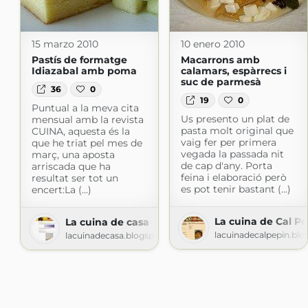
15 marzo 2010
10 enero 2010
Pastís de formatge
Macarrons amb
Idiazabal amb poma
calamars, espàrrecs i
suc de parmesà
36
0
19
0
Puntual a la meva cita
Us presento un plat de
mensual amb la revista
pasta molt original que
CUINA, aquesta és la
vaig fer per primera
que he triat pel mes de
vegada la passada nit
març, una aposta
de cap d'any. Porta
arriscada que ha
feina i elaboració però
resultat ser tot un
es pot tenir bastant (...)
encert:La (...)
La cuina de Cal Pe
La cuina de casa
lacuinadecalpepin.bl
lacuinadecasa.blogspot.com