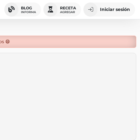
BLOG
RECETA
Iniciar sesión
INFORMA
AGREGAR
os 😄