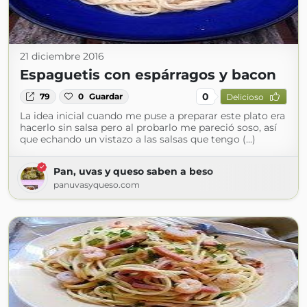
21 diciembre 2016
Espaguetis con espárragos y bacon
0
79
0
Guardar
Delicioso
La idea inicial cuando me puse a preparar este plato era
hacerlo sin salsa pero al probarlo me pareció soso, así
que echando un vistazo a las salsas que tengo (...)
Pan, uvas y queso saben a beso
panuvasyqueso.com