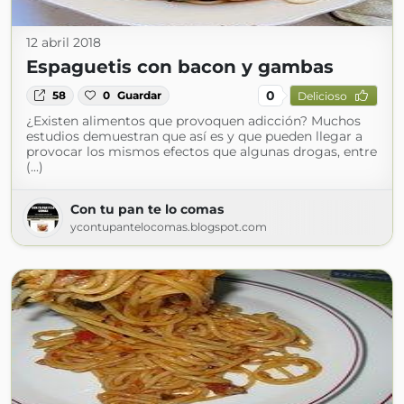
12 abril 2018
Espaguetis con bacon y gambas
0
58
0
Guardar
Delicioso
¿Existen alimentos que provoquen adicción? Muchos
estudios demuestran que así es y que pueden llegar a
provocar los mismos efectos que algunas drogas, entre
(...)
Con tu pan te lo comas
ycontupantelocomas.blogspot.com