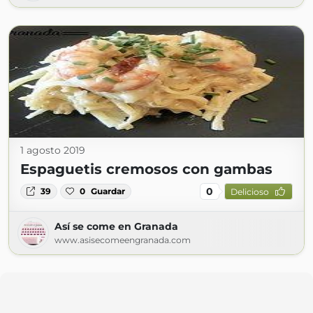
1 agosto 2019
Espaguetis cremosos con gambas
0
39
0
Guardar
Delicioso
Así se come en Granada
www.asisecomeengranada.com