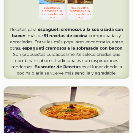
espaguetis
espaguettis
cremosos a la
cremosos a la
sobrasada con
sobrasada con
bacon
bacon
Recetas para
espagueti cremosos a la sobrasada con
bacon
: más de
91
recetas de cocina
comprobadas y
apreciadas. Entre las más populares encontrarás, entre
otras,
espagueti cremosos a la sobrasada con bacon
.
Son propuestas cuidadosamente seleccionadas que
combinan sabores tradicionales con inspiraciones
modernas.
Buscador de Recetas
es el lugar donde la
cocina diaria se vuelve más sencilla y agradable.