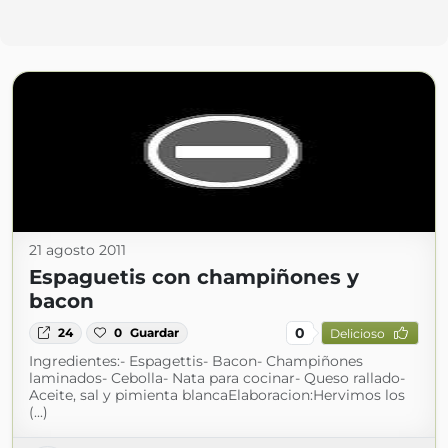
21 agosto 2011
Espaguetis con champiñones y
bacon
0
24
0
Guardar
Delicioso
Ingredientes:- Espagettis- Bacon- Champiñones
laminados- Cebolla- Nata para cocinar- Queso rallado-
Aceite, sal y pimienta blancaElaboracion:Hervimos los
(...)