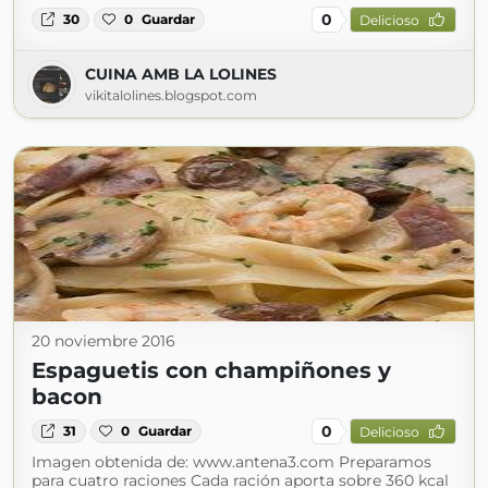
0
30
0
Guardar
Delicioso
CUINA AMB LA LOLINES
vikitalolines.blogspot.com
20 noviembre 2016
Espaguetis con champiñones y
bacon
0
31
0
Guardar
Delicioso
Imagen obtenida de: www.antena3.com Preparamos
para cuatro raciones Cada ración aporta sobre 360 kcal