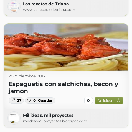
Las recetas de Triana
www.lasrecetasdetriana.com
28 diciembre 2017
Espaguetis con salchichas, bacon y
jamón
0
27
0
Guardar
Delicioso
Mil ideas, mil proyectos
milideasmilproyectos.blogspot.com