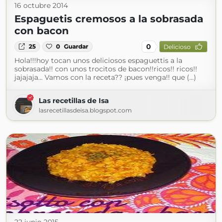
16 octubre 2014
Espaguetis cremosos a la sobrasada
con bacon
0
25
0
Guardar
Delicioso
Hola!!!hoy tocan unos deliciosos espaguettis a la
sobrasada!! con unos trocitos de bacon!!ricos!! ricos!!
jajajaja... Vamos con la receta?? ¡pues venga!! que (...)
Las recetillas de Isa
lasrecetillasdeisa.blogspot.com