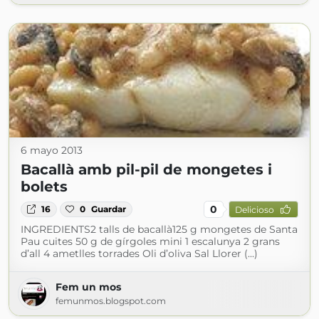
6 mayo 2013
Bacallà amb pil-pil de mongetes i
bolets
0
16
0
Guardar
Delicioso
INGREDIENTS2 talls de bacallà125 g mongetes de Santa
Pau cuites 50 g de gírgoles mini 1 escalunya 2 grans
d’all 4 ametlles torrades Oli d’oliva Sal Llorer (...)
Fem un mos
femunmos.blogspot.com