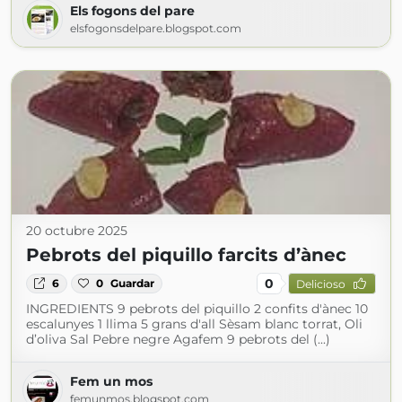
Els fogons del pare
elsfogonsdelpare.blogspot.com
20 octubre 2025
Pebrots del piquillo farcits d’ànec
0
6
0
Guardar
Delicioso
INGREDIENTS 9 pebrots del piquillo 2 confits d'ànec 10
escalunyes 1 llima 5 grans d'all Sèsam blanc torrat, Oli
d’oliva Sal Pebre negre Agafem 9 pebrots del (...)
Fem un mos
femunmos.blogspot.com