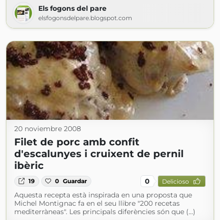
Els fogons del pare
elsfogonsdelpare.blogspot.com
20 noviembre 2008
Filet de porc amb confit
d'escalunyes i cruixent de pernil
ibèric
0
19
0
Guardar
Delicioso
Aquesta recepta està inspirada en una proposta que
Michel Montignac fa en el seu llibre "200 recetas
mediterràneas". Les principals diferències són que (...)