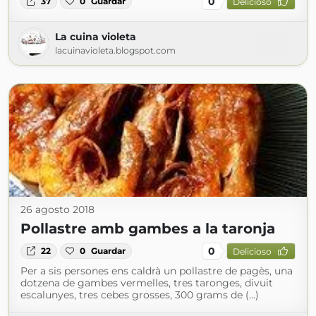
0
37
0
Guardar
Delicioso
La cuina violeta
lacuinavioleta.blogspot.com
26 agosto 2018
Pollastre amb gambes a la taronja
0
22
0
Guardar
Delicioso
Per a sis persones ens caldrà un pollastre de pagès, una
dotzena de gambes vermelles, tres taronges, divuit
escalunyes, tres cebes grosses, 300 grams de (...)