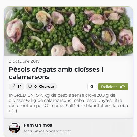
2 octubre 2017
Pèsols ofegats amb cloïsses i
calamarsons
0
14
0
Guardar
Delicioso
INGREDIENTS½ kg de pèsols sense clova200 g de
cloïsses½ kg de calamarsons1 ceba1 escalunya½ litre
de fumet de peixOli d’olivaSalPebre blancTallem la ceba
i (...)
Fem un mos
femunmos.blogspot.com