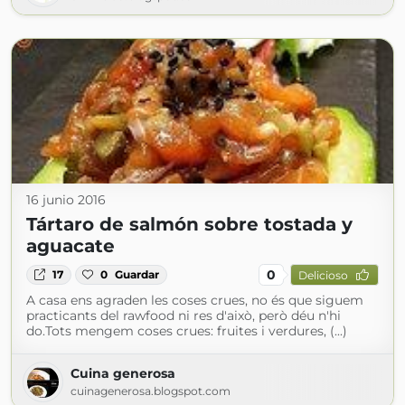
16 junio 2016
Tártaro de salmón sobre tostada y
aguacate
0
17
0
Guardar
Delicioso
A casa ens agraden les coses crues, no és que siguem
practicants del rawfood ni res d'això, però déu n'hi
do.Tots mengem coses crues: fruites i verdures, (...)
Cuina generosa
cuinagenerosa.blogspot.com