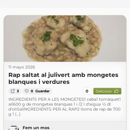
11 mayo 2026
Rap saltat al julivert amb mongetes
blanques i verdures
0
3
0
Guardar
Delicioso
INGREDIENTS PER A LES MONGETES1 ceba1 tomàquet1
all600 g de mongetes blanques 1 i /2 l d'aigua ½ dl
d'oliSalINGREDIENTS PER AL RAP2 lloms de rap de 700
g 1 (...)
Fem un mos