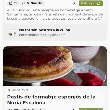
0
11
0
Guardar
Delicioso
Avui cuino aquesta recepta en homenatge a Santi
Santamaria, un dels grans xefs del moment defensor de
la cuina tradicional i els productes locals però alhora (...)
No tot són postres a la cuina
nototsonpostres.blogspot.com
30 abril 2020
Pastís de formatge esponjós de la
Núria Escalona