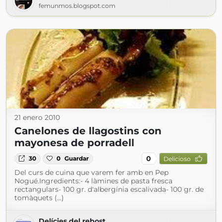
femunmos.blogspot.com
21 enero 2010
Canelones de llagostins con
mayonesa de porradell
0
30
0
Guardar
Delicioso
Del curs de cuina que varem fer amb en Pep
Nogué.Ingredients:- 4 làmines de pasta fresca
rectangulars- 100 gr. d'albergínia escalivada- 100 gr. de
tomàquets (...)
Delícies del rebost