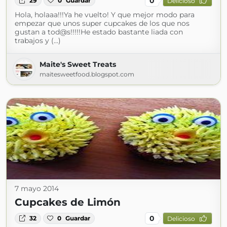
0
29
0
Guardar
Delicioso
Hola, holaaa!!!Ya he vuelto! Y que mejor modo para
empezar que unos super cupcakes de los que nos
gustan a tod@s!!!!!He estado bastante liada con
trabajos y (...)
Maite's Sweet Treats
maitesweetfood.blogspot.com
7 mayo 2014
Cupcakes de Limón
0
32
0
Guardar
Delicioso