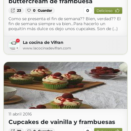
buttercream de frambuesa
0
23
0
Guardar
Delicioso
Como se presenta el fin de semana?? Bien, verdad?? El
fin de semana siempre va bien...Para hacerlo un
poquitín más dulce os dejo unos cupcakes. Son de (...)
La cocina de Vifran
www.lacocinadevifran.com
11 abril 2016
Cupcakes de vainilla y frambuesas