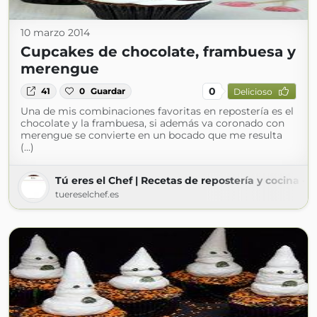
10 marzo 2014
Cupcakes de chocolate, frambuesa y
merengue
0
41
0
Guardar
Delicioso
Una de mis combinaciones favoritas en repostería es el
chocolate y la frambuesa, si además va coronado con
merengue se convierte en un bocado que me resulta
(...)
Tú eres el Chef | Recetas de repostería y cocina - 
tuereselchef.es