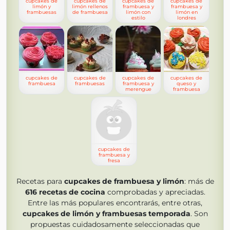
cupcakes de
cupcakes de
cupcakes de
cupcakes de
limón y
limón rellenos
frambuesa y
frambuesa y
frambuesas
de frambuesa
limón con
limón en
estilo
londres
cupcakes de
cupcakes de
cupcakes de
cupcakes de
frambuesa
frambuesas
frambuesa y
queso y
merengue
frambuesa
cupcakes de
frambuesa y
fresa
Recetas para
cupcakes de frambuesa y limón
: más de
616
recetas de cocina
comprobadas y apreciadas.
Entre las más populares encontrarás, entre otras,
cupcakes de limón y frambuesas temporada
. Son
propuestas cuidadosamente seleccionadas que