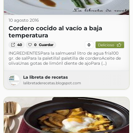
10 agosto 2016
Cordero cocido al vacío a baja
temperatura
0
40
0
Guardar
Delicioso
INGREDIENTESPara la salmuera1 litro de agua fría100
gr. de salPara la paletilla1 paletilla de corderoAceite de
olivaUnas gotas de limón1 diente de ajoPara (...)
La libreta de recetas
lalibretaderecetas.blogspot.com