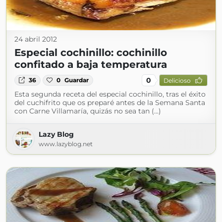
24 abril 2012
Especial cochinillo: cochinillo
confitado a baja temperatura
0
36
0
Guardar
Delicioso
Esta segunda receta del especial cochinillo, tras el éxito
del cuchifrito que os preparé antes de la Semana Santa
con Carne Villamaría, quizás no sea tan (...)
Lazy Blog
www.lazyblog.net