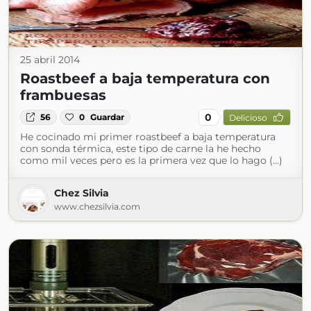
25 abril 2014
Roastbeef a baja temperatura con
frambuesas
0
56
0
Guardar
Delicioso
He cocinado mi primer roastbeef a baja temperatura
con sonda térmica, este tipo de carne la he hecho
como mil veces pero es la primera vez que lo hago (...)
Chez Silvia
www.chezsilvia.com