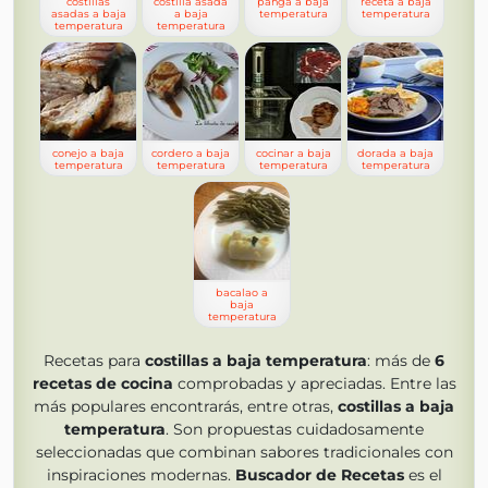
costillas
costilla asada
panga a baja
receta a baja
asadas a baja
a baja
temperatura
temperatura
temperatura
temperatura
conejo a baja
cordero a baja
cocinar a baja
dorada a baja
temperatura
temperatura
temperatura
temperatura
bacalao a
baja
temperatura
Recetas para
costillas a baja temperatura
: más de
6
recetas de cocina
comprobadas y apreciadas. Entre las
más populares encontrarás, entre otras,
costillas a baja
temperatura
. Son propuestas cuidadosamente
seleccionadas que combinan sabores tradicionales con
inspiraciones modernas.
Buscador de Recetas
es el