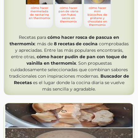
cómo hacer
cómo hacer
cómo hacer
mermelada
pan de viena
mini
de nectarina
con frutos
bizcochos de
en thermomix
secos en
plátano y
thermomix
chocolate en
thermomix
Recetas para
cómo hacer rosca de pascua en
thermomix
: más de
8
recetas de cocina
comprobadas
y apreciadas. Entre las más populares encontrarás,
entre otras,
cómo hacer pudín de pan con toque de
vainilla en thermomix
. Son propuestas
cuidadosamente seleccionadas que combinan sabores
tradicionales con inspiraciones modernas.
Buscador de
Recetas
es el lugar donde la cocina diaria se vuelve
más sencilla y agradable.