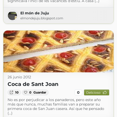
significava l’inici de les vacances d’estiu. A casa (...)
El món de Juju
elmondejuju.blogspot.com
26 junio 2012
Coca de Sant Joan
0
10
0
Guardar
Delicioso
No es por perjudicar a los panaderos, pero este año
más que nunca, muchas familias van a preparar su
primera coca de San Juan casera. Así que he pensado
(...)