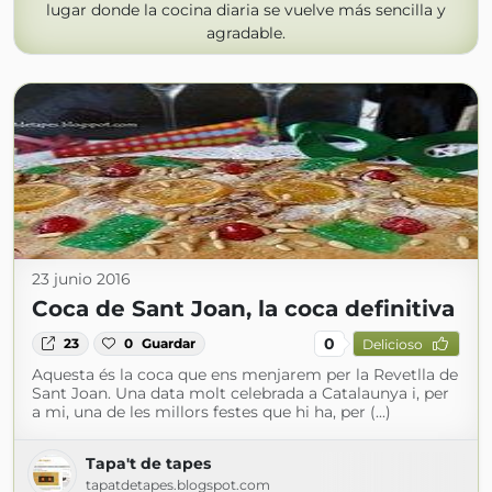
lugar donde la cocina diaria se vuelve más sencilla y
agradable.
23 junio 2016
Coca de Sant Joan, la coca definitiva
0
23
0
Guardar
Delicioso
Aquesta és la coca que ens menjarem per la Revetlla de
Sant Joan. Una data molt celebrada a Catalaunya i, per
a mi, una de les millors festes que hi ha, per (...)
Tapa't de tapes
tapatdetapes.blogspot.com