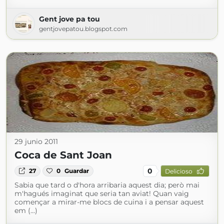
Gent jove pa tou
gentjovepatou.blogspot.com
29 junio 2011
Coca de Sant Joan
0
27
0
Guardar
Delicioso
Sabia que tard o d'hora arribaria aquest dia; però mai
m'hagués imaginat que seria tan aviat! Quan vaig
començar a mirar-me blocs de cuina i a pensar aquest
em (...)