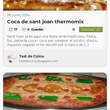
26 junio 2014
Coca de sant joan thermomix
0
17
0
Guardar
Delicioso
Sant Joan ja és aquí una festa amb tradicions: Festa,
foc, petards coca i cava per celebrar el solstici d'estiu.
Aquesta vegada m’he decidit per la típica de (...)
Tast de Cuina
tastdecuina.blogspot.com