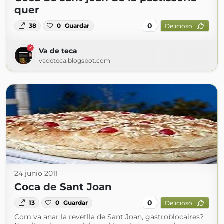
quer
0
38
0
Guardar
Delicioso
Va de teca
vadeteca.blogspot.com
24 junio 2011
Coca de Sant Joan
0
13
0
Guardar
Delicioso
Com va anar la revetlla de Sant Joan, gastroblocaires?