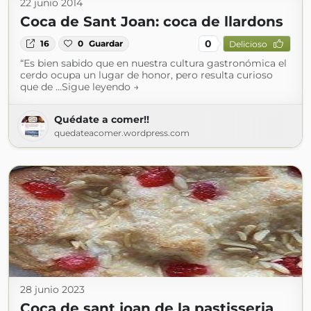
22 junio 2014
Coca de Sant Joan: coca de llardons
0
16
0
Guardar
Delicioso
“Es bien sabido que en nuestra cultura gastronómica el
cerdo ocupa un lugar de honor, pero resulta curioso
que de …Sigue leyendo →
Quédate a comer!!
quedateacomer.wordpress.com
28 junio 2023
Coca de sant joan de la pastisseria