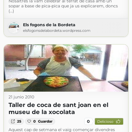
Nosaltres la vam celebrar al terrat de casa amb un
sopar a base de pica-pica que ja us explicarem, doncs
(...)
Els fogons de la Bordeta
elsfogonsdelabordeta.wordpress.com
21 junio 2010
Taller de coca de sant joan en el
museu de la xocolata
0
25
0
Guardar
Delicioso
Aquest cap de setmana el vaig començar divendres