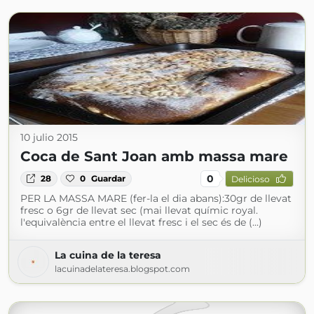
10 julio 2015
Coca de Sant Joan amb massa mare
0
28
0
Guardar
Delicioso
PER LA MASSA MARE (fer-la el dia abans):30gr de llevat
fresc o 6gr de llevat sec (mai llevat químic royal.
l'equivalència entre el llevat fresc i el sec és de (...)
La cuina de la teresa
lacuinadelateresa.blogspot.com