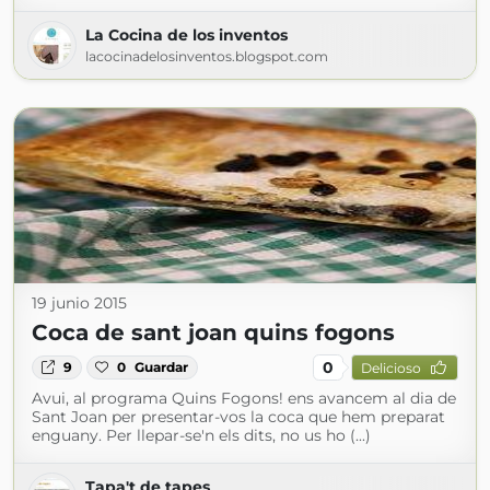
La Cocina de los inventos
lacocinadelosinventos.blogspot.com
19 junio 2015
Coca de sant joan quins fogons
0
9
0
Guardar
Delicioso
Avui, al programa Quins Fogons! ens avancem al dia de
Sant Joan per presentar-vos la coca que hem preparat
enguany. Per llepar-se'n els dits, no us ho (...)
Tapa't de tapes