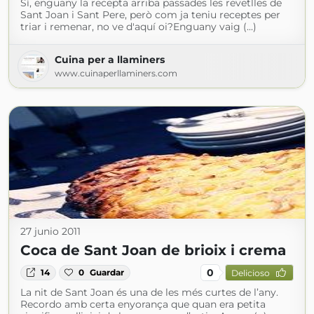
Sí, enguany la recepta arriba passades les revetlles de
Sant Joan i Sant Pere, però com ja teniu receptes per
triar i remenar, no ve d'aquí oi?Enguany vaig (...)
Cuina per a llaminers
www.cuinaperllaminers.com
27 junio 2011
Coca de Sant Joan de brioix i crema
0
14
0
Guardar
Delicioso
La nit de Sant Joan és una de les més curtes de l’any.
Recordo amb certa enyorança que quan era petita