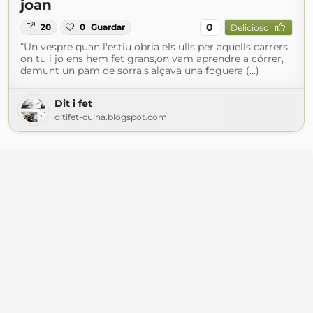
joan
0
20
0
Guardar
Delicioso
“Un vespre quan l'estiu obria els ulls per aquells carrers
on tu i jo ens hem fet grans,on vam aprendre a córrer,
damunt un pam de sorra,s'alçava una foguera (...)
Dit i fet
ditifet-cuina.blogspot.com