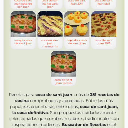
coca de sant
coca de san
coca de sant
coca de sant
joan coca de
juan o sant
joan 2014
joan fácil
san juan
joan
recepta coca
coca de sant
cupcakes coca
coca de sant
de sant joan
joan
de sant joan
joan 2013
thermomix
coca de sant
joan receta
Recetas para
coca de sant joan
: más de
381
recetas de
cocina
comprobadas y apreciadas. Entre las más
populares encontrarás, entre otras,
coca de sant joan,
la coca definitiva
. Son propuestas cuidadosamente
seleccionadas que combinan sabores tradicionales con
inspiraciones modernas.
Buscador de Recetas
es el