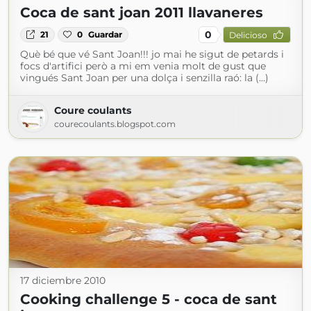
Coca de sant joan 2011 llavaneres
0
21
0
Guardar
Delicioso
Què bé que vé Sant Joan!!! jo mai he sigut de petards i
focs d'artifici però a mi em venia molt de gust que
vingués Sant Joan per una dolça i senzilla raó: la (...)
Coure coulants
courecoulants.blogspot.com
17 diciembre 2010
Cooking challenge 5 - coca de sant