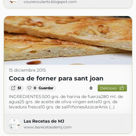
courecoulants.blogspot.com
15 diciembre 2015
Coca de forner para sant joan
0
51
0
Guardar
Delicioso
INGREDIENTES:500 grs. de harina de fuerza280 ml. de
agua25 grs. de aceite de oliva virgen extra10 grs. de
levadura fresca10 grs. de salPiñonesAzúcarAnís (...)
Las Recetas de MJ
www.lasrecetasdemj.com