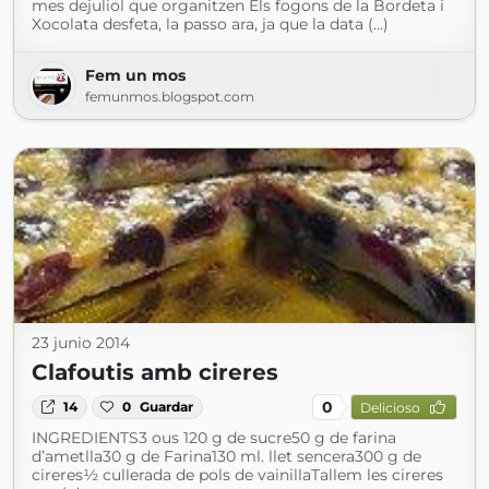
mes dejuliol que organitzen Els fogons de la Bordeta i
Xocolata desfeta, la passo ara, ja que la data (...)
Fem un mos
femunmos.blogspot.com
23 junio 2014
Clafoutis amb cireres
0
14
0
Guardar
Delicioso
INGREDIENTS3 ous 120 g de sucre50 g de farina
d’ametlla30 g de Farina130 ml. llet sencera300 g de
cireres½ cullerada de pols de vainillaTallem les cireres