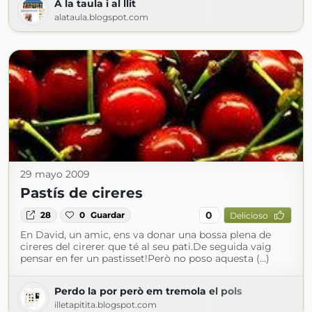
A la taula i al llit
alataula.blogspot.com
29 mayo 2009
Pastís de cireres
0
28
0
Guardar
Delicioso
En David, un amic, ens va donar una bossa plena de
cireres del cirerer que té al seu pati.De seguida vaig
pensar en fer un pastisset!Però no poso aquesta (...)
Perdo la por però em tremola el pols
illetapitita.blogspot.com