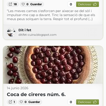
0
18
0
Guardar
Delicioso
“Les meves cames s'esforcen per aixecar-se del sòl i
impulsar-me cap a davant. Tinc la sensació de que els
meus peus solquen la terra. Respir tot el profund (...)
Dit i fet
ditifet-cuina.blogspot.com
14 junio 2026
Coca de cireres núm. 6.
0
1
0
Guardar
Delicioso