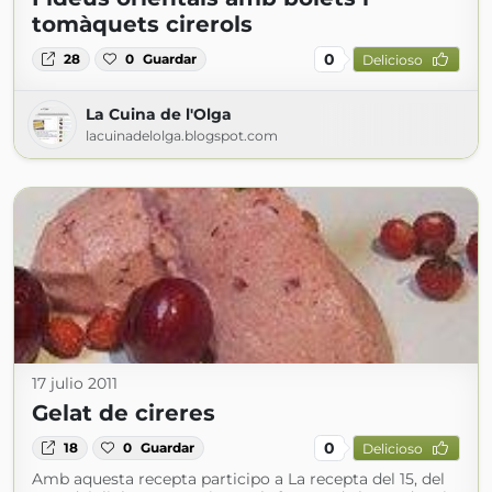
tomàquets cirerols
0
28
0
Guardar
Delicioso
La Cuina de l'Olga
lacuinadelolga.blogspot.com
17 julio 2011
Gelat de cireres
0
18
0
Guardar
Delicioso
Amb aquesta recepta participo a La recepta del 15, del