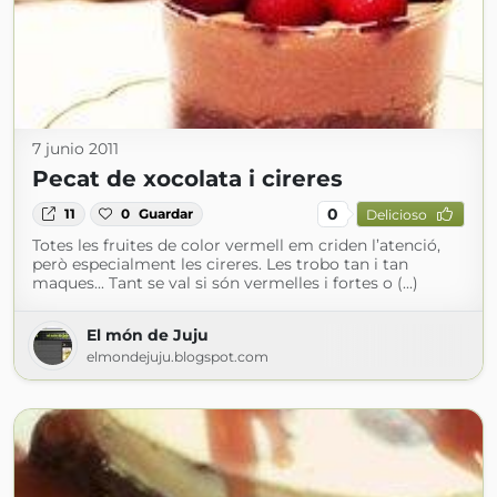
7 junio 2011
Pecat de xocolata i cireres
0
11
0
Guardar
Delicioso
Totes les fruites de color vermell em criden l’atenció,
però especialment les cireres. Les trobo tan i tan
maques... Tant se val si són vermelles i fortes o (...)
El món de Juju
elmondejuju.blogspot.com