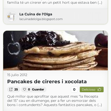
família té un cirerer en un petit hort que estava ben (...)
La Cuina de l'Olga
lacuinadelolga.blogspot.com
15 julio 2012
Pancakes de cireres i xocolata
0
25
0
Guardar
Delicioso
Què millor que aprofitar que aquest mes “la Recepta
del 15” cau en diumenge, per a fer un esmorzar dels
bons i contundents? Aquests fantàstics pancakes, o (...)