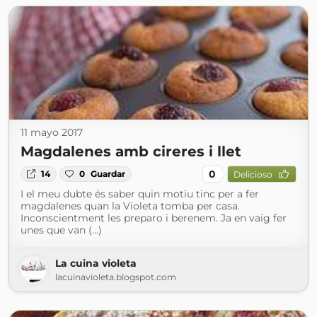
11 mayo 2017
Magdalenes amb cireres i llet
0
14
0
Guardar
Delicioso
I el meu dubte és saber quin motiu tinc per a fer
magdalenes quan la Violeta tomba per casa.
Inconscientment les preparo i berenem. Ja en vaig fer
unes que van (...)
La cuina violeta
lacuinavioleta.blogspot.com