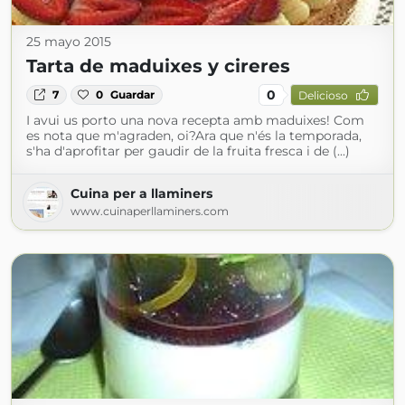
25 mayo 2015
Tarta de maduixes y cireres
0
7
0
Guardar
Delicioso
I avui us porto una nova recepta amb maduixes! Com
es nota que m'agraden, oi?Ara que n'és la temporada,
s'ha d'aprofitar per gaudir de la fruita fresca i de (...)
Cuina per a llaminers
www.cuinaperllaminers.com