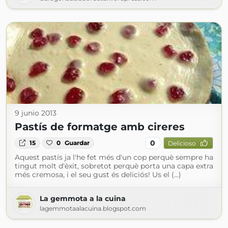
9 junio 2013
Pastís de formatge amb cireres
0
15
0
Guardar
Delicioso
Aquest pastís ja l'he fet més d'un cop perquè sempre ha
tingut molt d'èxit, sobretot perquè porta una capa extra
més cremosa, i el seu gust és deliciós! Us el (...)
La gemmota a la cuina
lagemmotaalacuina.blogspot.com