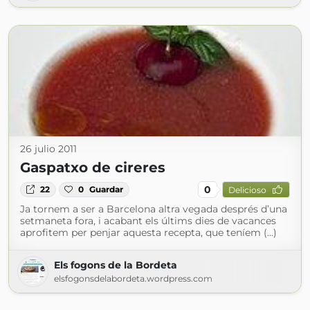
26 julio 2011
Gaspatxo de cireres
0
22
0
Guardar
Delicioso
Ja tornem a ser a Barcelona altra vegada després d’una
setmaneta fora, i acabant els últims dies de vacances
aprofitem per penjar aquesta recepta, que teníem (...)
Els fogons de la Bordeta
elsfogonsdelabordeta.wordpress.com