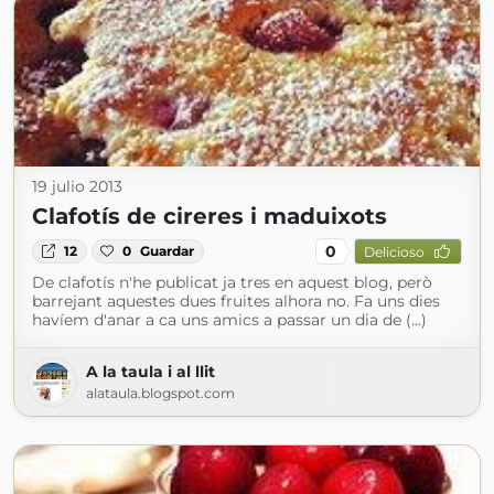
19 julio 2013
Clafotís de cireres i maduixots
0
12
0
Guardar
Delicioso
De clafotís n'he publicat ja tres en aquest blog, però
barrejant aquestes dues fruites alhora no. Fa uns dies
havíem d'anar a ca uns amics a passar un dia de (...)
A la taula i al llit
alataula.blogspot.com