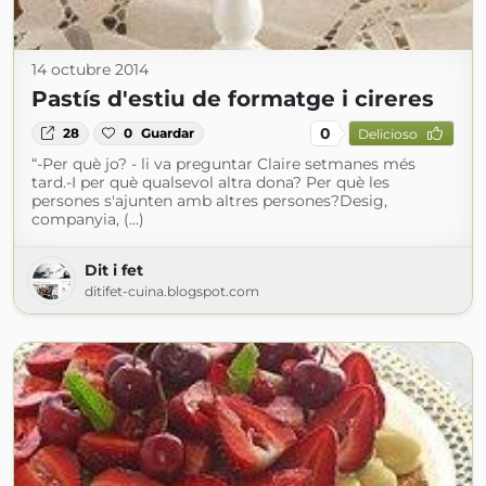
14 octubre 2014
Pastís d'estiu de formatge i cireres
0
28
0
Guardar
Delicioso
“-Per què jo? - li va preguntar Claire setmanes més
tard.-I per què qualsevol altra dona? Per què les
persones s'ajunten amb altres persones?Desig,
companyia, (...)
Dit i fet
ditifet-cuina.blogspot.com