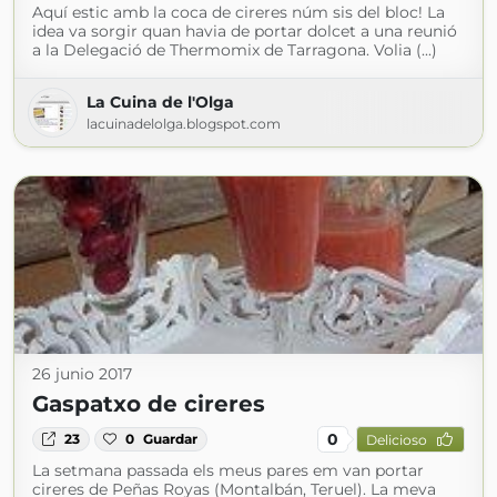
Aquí estic amb la coca de cireres núm sis del bloc! La
idea va sorgir quan havia de portar dolcet a una reunió
a la Delegació de Thermomix de Tarragona. Volia (...)
La Cuina de l'Olga
lacuinadelolga.blogspot.com
26 junio 2017
Gaspatxo de cireres
0
23
0
Guardar
Delicioso
La setmana passada els meus pares em van portar
cireres de Peñas Royas (Montalbán, Teruel). La meva