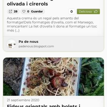
olivada i cirerols
0
28
0
Guardar
Delicioso
Aquesta crema és un regal pels amants del
formatge!Dels formatges d'ovella, com el Manxego,
m'encanten! La llet d'ovella li dona al formatge un toc
més (...)
Pa de nous
padenous.blogspot.com
21 septiembre 2020
Fideus orientals amb bolets i