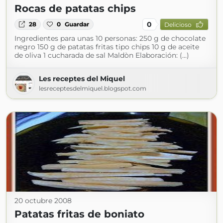
Rocas de patatas chips
0
28
0
Guardar
Delicioso
Ingredientes para unas 10 personas: 250 g de chocolate
negro 150 g de patatas fritas tipo chips 10 g de aceite
de oliva 1 cucharada de sal Maldòn Elaboración: (...)
Les receptes del Miquel
lesreceptesdelmiquel.blogspot.com
20 octubre 2008
Patatas fritas de boniato