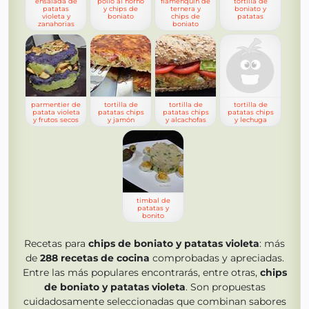
ensalada de
pollo al horno
flamenquín de
tortilla de
patatas
y chips de
ternera y
boniato y
violeta y
boniato
chips de
patatas
zanahorias
boniato
parmentier de
tortilla de
tortilla de
tortilla de
patata violeta
patatas chips
patatas chips
patatas chips
y frutos secos
y jamón
y alcachofas
y lechuga
timbal de
patatas y
bonito
Recetas para
chips de boniato y patatas violeta
: más
de
288
recetas de cocina
comprobadas y apreciadas.
Entre las más populares encontrarás, entre otras,
chips
de boniato y patatas violeta
. Son propuestas
cuidadosamente seleccionadas que combinan sabores