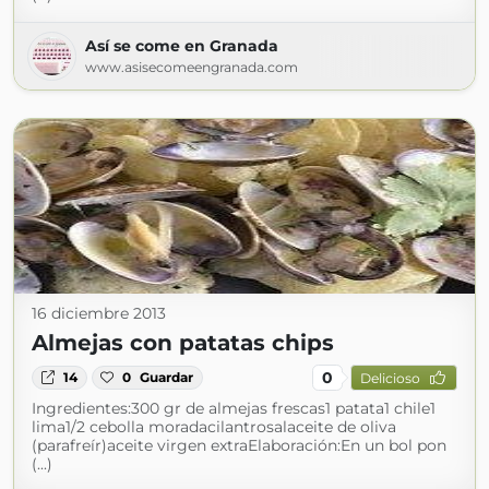
Así se come en Granada
www.asisecomeengranada.com
16 diciembre 2013
Almejas con patatas chips
0
14
0
Guardar
Delicioso
Ingredientes:300 gr de almejas frescas1 patata1 chile1
lima1/2 cebolla moradacilantrosalaceite de oliva
(parafreír)aceite virgen extraElaboración:En un bol pon
(...)