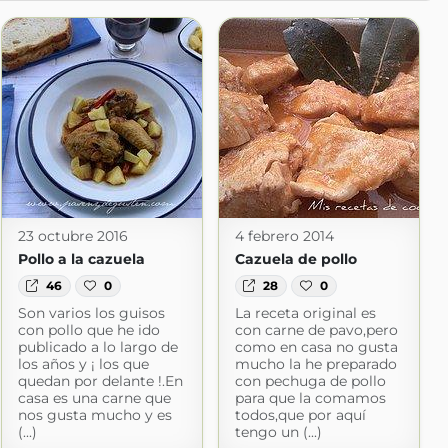
23 octubre 2016
4 febrero 2014
Pollo a la cazuela
Cazuela de pollo
46
0
28
0
Son varios los guisos
La receta original es
con pollo que he ido
con carne de pavo,pero
publicado a lo largo de
como en casa no gusta
los años y ¡ los que
mucho la he preparado
quedan por delante !.En
con pechuga de pollo
casa es una carne que
para que la comamos
nos gusta mucho y es
todos,que por aquí
(...)
tengo un (...)