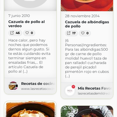
or
or.com
7 junio 2010
28 noviembre 2014
Cazuela de pollo al
Cazuela de albóndigas
verdeo
de pollo
46
0
17
0
Hace calor, pero hay
(6
noches que podemos
Personas)Ingredientes:
darnos algun gusto. Si
Para las albóndigas:500
te estás cuidando evita
gr de carne de pollo
terminar siempre en
molida1 huevo1 taza de
ensaladas frias,... El
pan rallado1 cucharada
artículo Cazuela de
de perejil picado1
pollo al (...)
pimentón rojo en cubos
(...)
Recetas de cocina
Mis Recetas Favorita
www.lasrecetascocina.com
lasrecetasdemildred.bl