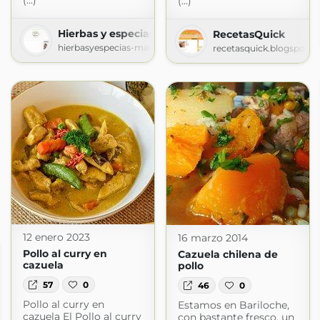
(...)
(...)
Hierbas y especias
RecetasQuick
hierbasyespecias-mai.blogspot.com
recetasquick.blogspot.
12 enero 2023
16 marzo 2014
Pollo al curry en
Cazuela chilena de
cazuela
pollo
57
0
46
0
Pollo al curry en
Estamos en Bariloche,
cazuela El Pollo al curry
con bastante fresco, un