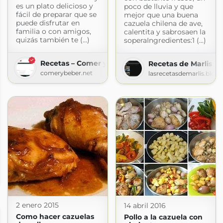
es un plato delicioso y
poco de lluvia y que
fácil de preparar que se
mejor que una buena
puede disfrutar en
cazuela chilena de ave,
familia o con amigos,
calentita y sabrosaen la
quizás también te (...)
soperaIngredientes:1 (...)
Recetas – Comer y Beber
Recetas de Marlis
comerybeber.net
lasrecetasdemarlis.blog
pot.com
2 enero 2015
14 abril 2016
Como hacer cazuelas
Pollo a la cazuela con