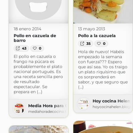
18 enero 2014
13 mayo 2013
Pollo en cazuela de
Pollo a la cazuela
barro
35
0
43
0
Hola de nuevo! Habéis
El pollo en cazuela o
empezado la semana
frango na púcara es
con fuerza??? Espero
probablemente el plato
que así sea. Yo os traigo
nacional portugués. Es
un plato riquísimo que
una receta sencilla pero
os sorprenderá en
de resultado
sabor, y que seguro que
espectacular. Se
(...)
prepara en (...)
Hoy cocina Helen
Media Hora para Cocinar
hoycocinahelen.blogs
mediahoradecocina.blogspot.com