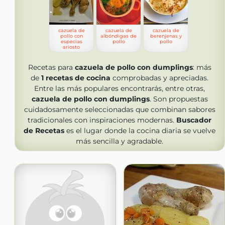
cazuela de
cazuela de
cazuela de
pollo con
albóndigas de
berenjenas y
especias
pollo
pollo
ariosto
Recetas para
cazuela de pollo con dumplings
: más
de
1
recetas de cocina
comprobadas y apreciadas.
Entre las más populares encontrarás, entre otras,
cazuela de pollo con dumplings
. Son propuestas
cuidadosamente seleccionadas que combinan sabores
tradicionales con inspiraciones modernas.
Buscador
de Recetas
es el lugar donde la cocina diaria se vuelve
más sencilla y agradable.