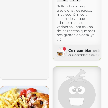
Pollo a la cazuela,
tradicional, delicioso,
muy económico y
socorrido ya que
admite muchas
variantes. Esta es una
de las recetas que más
nos gustan en casa, ya
(...)
Cuinaamblamestress
s
cuinaamblamestressa.blo
s.com