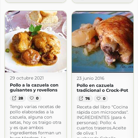
a.com
29 octubre 2021
23 junio 2016
Pollo a la cazuela con
Pollo en cazuela
guisantes y rovellons
tradicional o Crock-Pot
28
0
76
0
Tengo varias recetas de
Receta del libro "Cocina
pollo elaboradas a la
rápida con microondas".
cazuela, alguna con
INGREDIENTES (para 4
setas, hoy os traigo otra
personas): Pollo: 4
y es que ambos
cuartos traseros.Aceite
ingredientes forman un
de oliva: 1