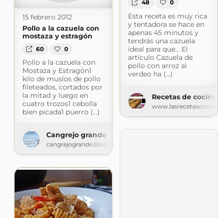
48
0
Esta receta es muy rica
15 febrero 2012
y tentadora se hace en
Pollo a la cazuela con
apenas 45 minutos y
mostaza y estragón
tendrás una cazuela
ideal para que... El
60
0
artículo Cazuela de
Pollo a la cazuela con
pollo con arroz al
Mostaza y Estragón1
verdeo ha (...)
kilo de muslos de pollo
fileteados, cortados por
la mitad y luego en
Recetas de cocina
cuatro trozos1 cebolla
www.lasrecetascocin
bien picada1 puerro (...)
Cangrejo grande
cangrejogrande.blogspot.com