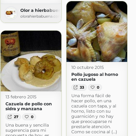
Olor a hierbabuena
olorahierbabuena.com
10 octubre 2015
Pollo jugoso al horno
en cazuela
33
0
Una forma fácil de
13 febrero 2015
hacer pollo, en una
Cazuela de pollo con
cazuela con tapa, y al
sidra y manzana
horno, listo con su
guarnición y no hay
27
0
que preocuparse ni
Una buena y sencilla
prestarle atención.
sugerencia para mi
Como se cocina al (...)
propuesta de hoy, es