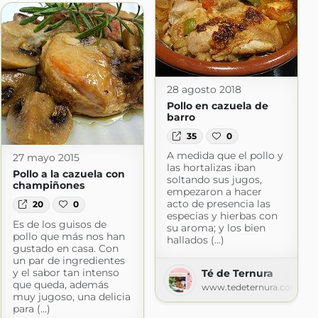
28 agosto 2018
Pollo en cazuela de
barro
35
0
A medida que el pollo y
27 mayo 2015
las hortalizas iban
Pollo a la cazuela con
soltando sus jugos,
champiñones
empezaron a hacer
acto de presencia las
20
0
especias y hierbas con
Es de los guisos de
su aroma; y los bien
pollo que más nos han
hallados (...)
gustado en casa. Con
un par de ingredientes
y el sabor tan intenso
Té de Ternura
que queda, además
www.tedeternura.com
cocina
muy jugoso, una delicia
para (...)
ocina.com