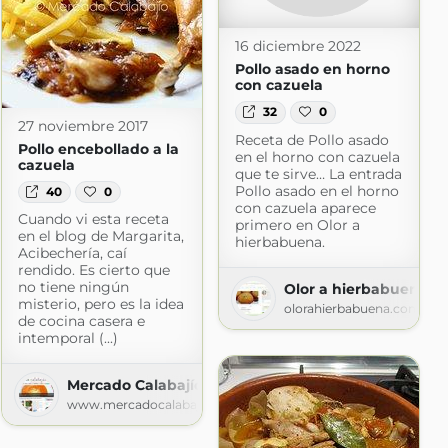
16 diciembre 2022
Pollo asado en horno
con cazuela
32
0
27 noviembre 2017
Receta de Pollo asado
Pollo encebollado a la
en el horno con cazuela
cazuela
que te sirve… La entrada
Pollo asado en el horno
40
0
con cazuela aparece
Cuando vi esta receta
primero en Olor a
en el blog de Margarita,
hierbabuena.
Acibechería, caí
rendido. Es cierto que
no tiene ningún
Olor a hierbabuena
misterio, pero es la idea
olorahierbabuena.com
de cocina casera e
s
intemporal (...)
ogspot.com
Mercado Calabajío
www.mercadocalabajio.com