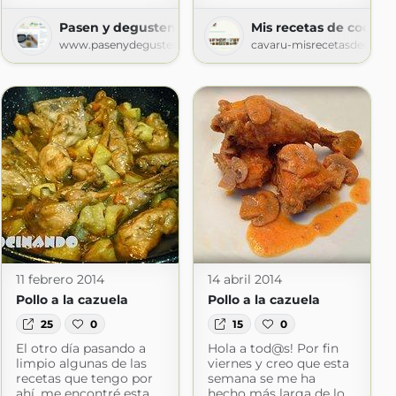
Pasen y degusten
Mis recetas de cocina
www.pasenydegusten.com
cavaru-misrecetasdecocin
com
11 febrero 2014
14 abril 2014
Pollo a la cazuela
Pollo a la cazuela
25
0
15
0
El otro día pasando a
Hola a tod@s! Por fin
limpio algunas de las
viernes y creo que esta
recetas que tengo por
semana se me ha
ahí, me encontré esta
hecho más larga de lo