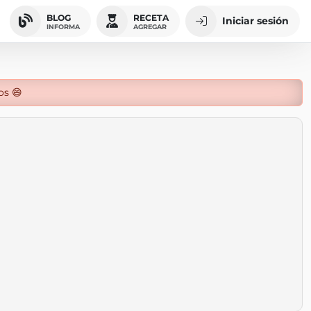
BLOG
RECETA
Iniciar sesión
INFORMA
AGREGAR
os 😄