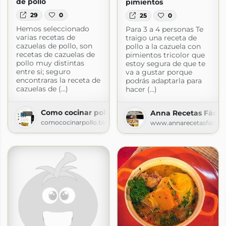
de pollo
pimientos
29
0
25
0
Hemos seleccionado
Para 3 a 4 personas Te
varias recetas de
traigo una receta de
cazuelas de pollo, son
pollo a la cazuela con
recetas de cazuelas de
pimientos tricolor que
pollo muy distintas
estoy segura de que te
entre si; seguro
va a gustar porque
encontraras la receta de
podrás adaptarla para
cazuelas de (...)
hacer (...)
Como cocinar pollo
Anna Recetas Fácile
comococinarpollo.blogspot.com
www.annarecetasfacile