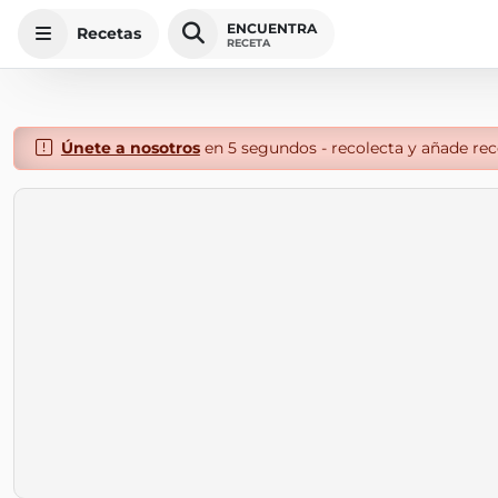
ENCUENTRA
Recetas
RECETA
Únete a nosotros
en 5 segundos - recolecta y añade rece