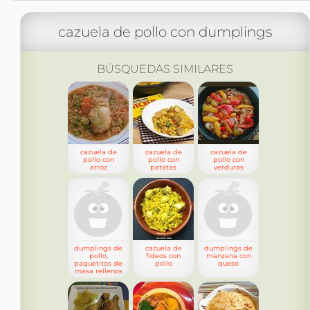
cazuela de pollo con dumplings
BÚSQUEDAS SIMILARES
cazuela de
cazuela de
cazuela de
pollo con
pollo con
pollo con
arroz
patatas
verduras
dumplings de
cazuela de
dumplings de
pollo,
fideos con
manzana con
paquetitos de
pollo
queso
masa rellenos