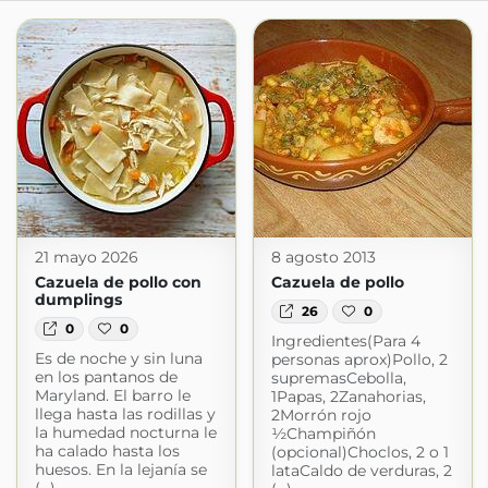
21 mayo 2026
8 agosto 2013
Cazuela de pollo con
Cazuela de pollo
dumplings
26
0
0
0
Ingredientes(Para 4
Es de noche y sin luna
personas aprox)Pollo, 2
en los pantanos de
supremasCebolla,
Maryland. El barro le
1Papas, 2Zanahorias,
llega hasta las rodillas y
2Morrón rojo
la humedad nocturna le
½Champiñón
ha calado hasta los
(opcional)Choclos, 2 o 1
huesos. En la lejanía se
lataCaldo de verduras, 2