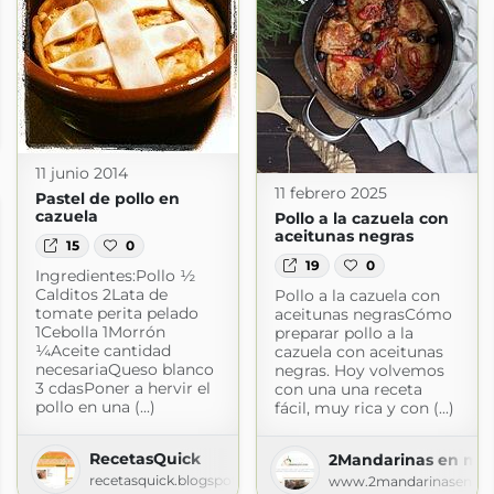
t.com
11 junio 2014
11 febrero 2025
Pastel de pollo en
cazuela
Pollo a la cazuela con
aceitunas negras
15
0
19
0
Ingredientes:Pollo ½
Calditos 2Lata de
Pollo a la cazuela con
tomate perita pelado
aceitunas negrasCómo
1Cebolla 1Morrón
preparar pollo a la
¼Aceite cantidad
cazuela con aceitunas
necesariaQueso blanco
negras. Hoy volvemos
3 cdasPoner a hervir el
con una una receta
pollo en una (...)
fácil, muy rica y con (...)
RecetasQuick
2Mandarinas en mi 
recetasquick.blogspot.com
www.2mandarinasenmic