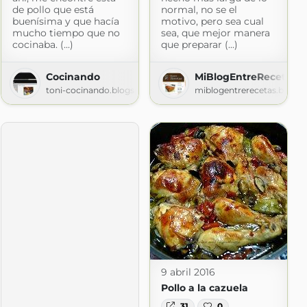
de pollo que está
normal, no se el
buenísima y que hacía
motivo, pero sea cual
mucho tiempo que no
sea, que mejor manera
cocinaba. (...)
que preparar (...)
Cocinando
MiBlogEntreRecetas
toni-cocinando.blogspot.com
miblogentrerecetas.blogs
spot.com
9 abril 2016
Pollo a la cazuela
31
0