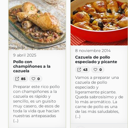
8 noviembre 2014
9 abril 2025
Cazuela de pollo
Pollo con
especiado y picante
champiñones a la
43
0
cazuela
Vamos a preparar una
85
0
cazuela de pollo
Preparar este rico pollo
especiado y
con champiñones a la
ligeramente picante.
cazuela es rápido y
Queda sabrosísimo y de
sencillo, es un guisito
lo más aromático. La
muy casero, de esos de
carne de pollo es una
toda la vida que hacían
de las más saludables,
nuestras antepasadas
(...)
(...)