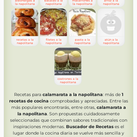
albóndigas a
bacalao a la
macarrones a
arroz a la
la napolitana
napolitana
la napolitana
napolitana
recetas a la
filetes a la
pasta a la
atún a la
napolitana
napolitana
napolitana
napolitana
costrones a la
napolitana
Recetas para
calamarata a la napolitana
: más de
1
recetas de cocina
comprobadas y apreciadas. Entre las
más populares encontrarás, entre otras,
calamarata a
la napolitana
. Son propuestas cuidadosamente
seleccionadas que combinan sabores tradicionales con
inspiraciones modernas.
Buscador de Recetas
es el
lugar donde la cocina diaria se vuelve más sencilla y