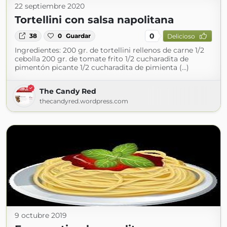
22 septiembre 2020
Tortellini con salsa napolitana
0
38
0
Guardar
Delicioso
Ingredientes: 200 gr. de tortellini rellenos de carne 1/2
cebolla 200 gr. de tomate frito 1/2 cucharadita de
pimentón picante 1/2 cucharadita de pimienta (...)
The Candy Red
thecandyred.wordpress.com
9 octubre 2019