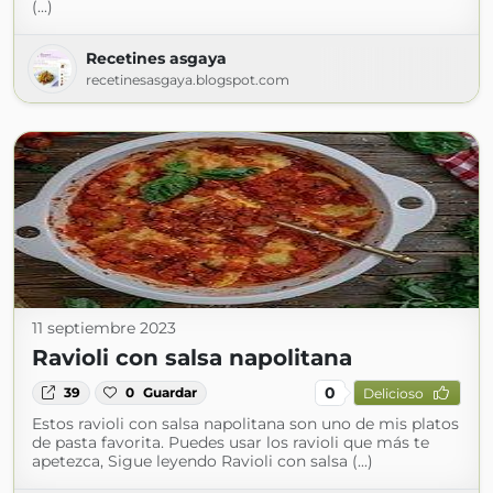
(...)
Recetines asgaya
recetinesasgaya.blogspot.com
11 septiembre 2023
Ravioli con salsa napolitana
0
39
0
Guardar
Delicioso
Estos ravioli con salsa napolitana son uno de mis platos
de pasta favorita. Puedes usar los ravioli que más te
apetezca, Sigue leyendo Ravioli con salsa (...)