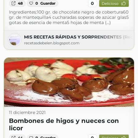
0
48
0
Guardar
Delicioso
Ingredientes:100 gr. de chocolate negro de cobertura60
gr. de mantequilla4 cucharadas soperas de azúcar glas5
gotas de esencia de menta5 hojas de menta (...)
MIS RECETAS RÁPIDAS Y SORPRENDENTES (Recet
recetasdebelen.blogspot.com
11 diciembre 2021
Bombones de higos y nueces con
licor
0
44
0
Guardar