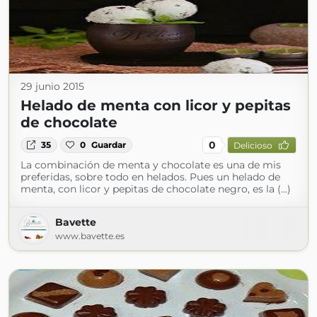
29 junio 2015
Helado de menta con licor y pepitas
de chocolate
0
35
0
Guardar
Delicioso
La combinación de menta y chocolate es una de mis
preferidas, sobre todo en helados. Pues un helado de
menta, con licor y pepitas de chocolate negro, es la (...)
Bavette
www.bavette.es