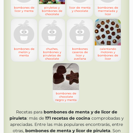
bombones de
piruletas y
licor de menta
bombones de
licor y menta
bombones de
y chocolate
mermelada y
chocolate
licor
bombones de
chuches,
bombones
calentando
melón y
bombones y
caseros de
motores y
menta
piruletas de
licor y
bombones de
chocolate
avellana
licor
bombones de
chocolate
negro y menta
Recetas para
bombones de menta y de licor de
piruleta
: más de
171
recetas de cocina
comprobadas y
apreciadas. Entre las más populares encontrarás, entre
otras,
bombones de menta y licor de piruleta
. Son