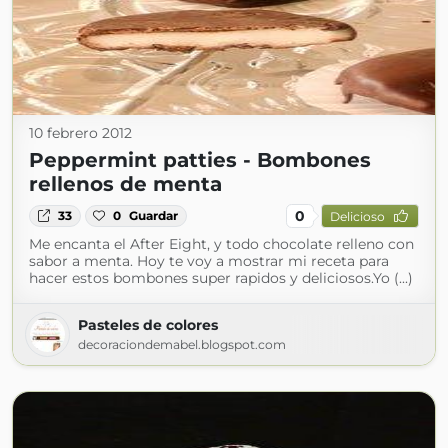
10 febrero 2012
Peppermint patties - Bombones
rellenos de menta
0
33
0
Guardar
Delicioso
Me encanta el After Eight, y todo chocolate relleno con
sabor a menta. Hoy te voy a mostrar mi receta para
hacer estos bombones super rapidos y deliciosos.Yo (...)
Pasteles de colores
decoraciondemabel.blogspot.com