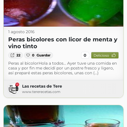
1 agosto 2016
Peras bicolores con licor de menta y
vino tinto
0
22
0
Guardar
Delicioso
Peras al bicolorHola a todos... Ayer tuve una comida en
casa y por fin me decidí por un postre fresco y ligero,
así preparé estas peras bicolores, unas con (...)
Las recetas de Tere
www.tererecetas.com