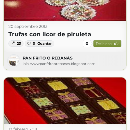
20 septiembre 2013
Trufas con licor de piruleta
0
23
0
Guardar
Delicioso
PAN FRITO O REBANÁS
lola-wwwpanfritoorebanas.blogspot.com
17 febrero 2011