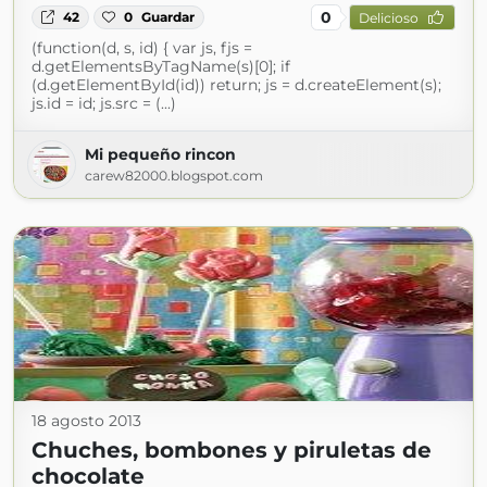
0
42
0
Guardar
Delicioso
(function(d, s, id) { var js, fjs =
d.getElementsByTagName(s)[0]; if
(d.getElementById(id)) return; js = d.createElement(s);
js.id = id; js.src = (...)
Mi pequeño rincon
carew82000.blogspot.com
18 agosto 2013
Chuches, bombones y piruletas de
chocolate