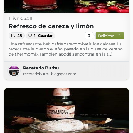
11 junio 2011
Refresco de cereza y limón
0
48
1
Guardar
Delicioso
Una refrescante bebidafríaparacombatir los calores. La
receta me la dieron el año pasado en la clase de verano
de thermomix.Tambiénlapodéisencontrar en la (...)
Recetario Burbu
recetarioburbu.blogspot.com