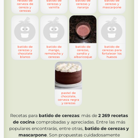
helado de
batido de
batido de
batido de
cerveza de
cerezas y
cerezas y
cerezas y
cereza y
vainilla
naranja
mascarpone
cerezas
batido de
batido de
batido de
batido de
cerezas y
mango,
cerezas,
cerezas para
chocolate
remolacha y
sandia y
fortalecer los
blanco
cerezas
albaricoque
huesos
pastel de
chocolate,
cerveza negra
y cerezas
Recetas para
batido de cerezas
: más de
2 269
recetas
de cocina
comprobadas y apreciadas. Entre las más
populares encontrarás, entre otras,
batido de cerezas y
mascarpone
. Son propuestas cuidadosamente