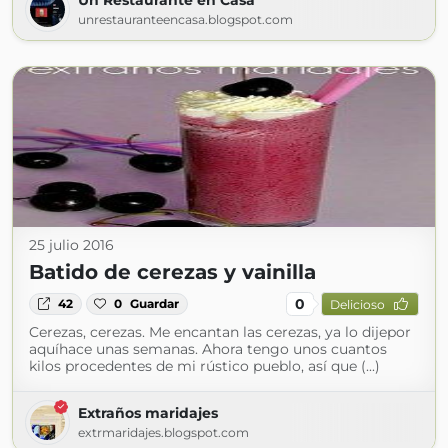
Un Restaurante en Casa
unrestauranteencasa.blogspot.com
25 julio 2016
Batido de cerezas y vainilla
0
42
0
Guardar
Delicioso
Cerezas, cerezas. Me encantan las cerezas, ya lo dijepor
aquíhace unas semanas. Ahora tengo unos cuantos
kilos procedentes de mi rústico pueblo, así que (...)
Extraños maridajes
extrmaridajes.blogspot.com