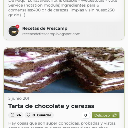
De Paqui LunaJavascript is disable - Webestools - Vote
Service (notation module)Ingredientes para 6
comensales:400 gr de cerezas limpias y sin hueso250
gr de (...)
Recetas de Frescamp
recetasdefrescamp.blogspot.com
5 junio 2011
Tarta de chocolate y cerezas
0
24
0
Guardar
Delicioso
Hay cosas que son super conocidas, probadas y vistas,