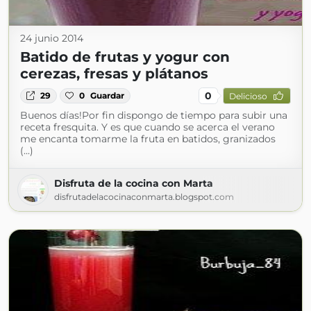
24 junio 2014
Batido de frutas y yogur con
cerezas, fresas y plátanos
0
29
0
Guardar
Delicioso
Buenos días!Por fin dispongo de tiempo para subir una
receta fresquita. Y es que cuando se acerca el verano
me encanta tomarme la fruta en batidos, granizados
(...)
Disfruta de la cocina con Marta
disfrutadelacocinaconmarta.blogspot.com