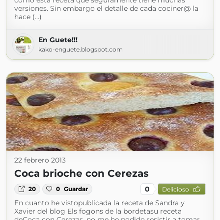
como esta receta que seguramente tiene muchas
versiones. Sin embargo el detalle de cada cociner@ la
hace (...)
En Guete!!!
kako-enguete.blogspot.com
22 febrero 2013
Coca brioche con Cerezas
0
20
0
Guardar
Delicioso
En cuanto he vistopublicada la receta de Sandra y
Xavier del blog Els fogons de la bordetasu receta
deCoca con Cerezas, no me he podido resistir a tomar