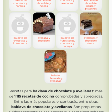
baklava de
baklava de
chocolate y
baklava de
chocolate y
chocolate y
avellanas
chocolate
naranja
nutella
negro y
pistachos
baklava de
avellana y
baklava de
avellanas y
chocolate y
chocolate
frutos secos,
chocolate
frutos secos
chocolate y
dulce
naranja
helado
chocolate y
avellanas
Recetas para
baklava de chocolate y avellanas
: más
de
1 115
recetas de cocina
comprobadas y apreciadas.
Entre las más populares encontrarás, entre otras,
baklava de chocolate y avellanas
. Son propuestas