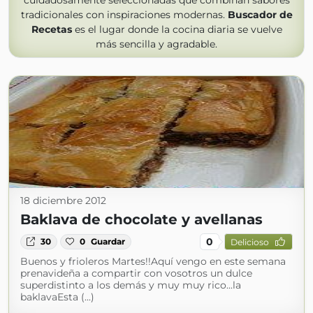
cuidadosamente seleccionadas que combinan sabores
tradicionales con inspiraciones modernas.
Buscador de
Recetas
es el lugar donde la cocina diaria se vuelve
más sencilla y agradable.
18 diciembre 2012
Baklava de chocolate y avellanas
0
30
0
Guardar
Delicioso
Buenos y frioleros Martes!!Aquí vengo en este semana
prenavideña a compartir con vosotros un dulce
superdistinto a los demás y muy muy rico...la
baklavaEsta (...)