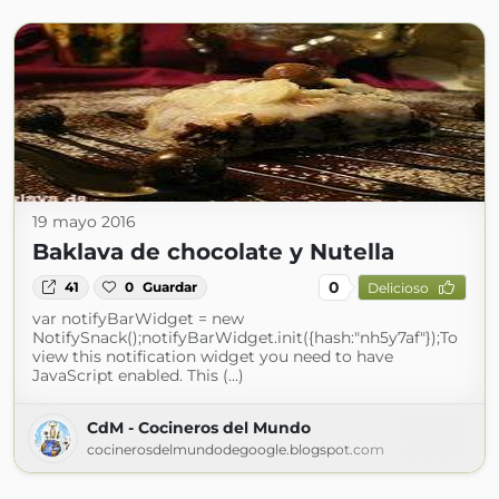
19 mayo 2016
Baklava de chocolate y Nutella
0
41
0
Guardar
Delicioso
var notifyBarWidget = new
NotifySnack();notifyBarWidget.init({hash:"nh5y7af"});To
view this notification widget you need to have
JavaScript enabled. This (...)
CdM - Cocineros del Mundo
cocinerosdelmundodegoogle.blogspot.com