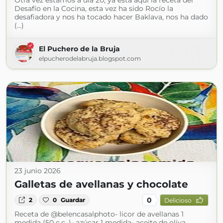
Otra vez estamos a día 20, ya está aquí la receta del
Desafío en la Cocina, esta vez ha sido Rocío la
desafiadora y nos ha tocado hacer Baklava, nos ha dado
(...)
El Puchero de la Bruja
elpucherodelabruja.blogspot.com
23 junio 2026
Galletas de avellanas y chocolate
0
2
0
Guardar
Delicioso
Receta de @belencasalphoto- licor de avellanas 1
medida (50 c.c. )- azúcar 1 medida- aceite de oliva