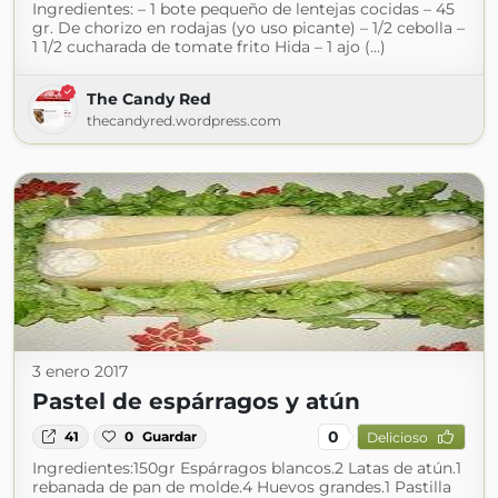
Ingredientes: – 1 bote pequeño de lentejas cocidas – 45
gr. De chorizo en rodajas (yo uso picante) – 1/2 cebolla –
1 1/2 cucharada de tomate frito Hida – 1 ajo (...)
The Candy Red
thecandyred.wordpress.com
3 enero 2017
Pastel de espárragos y atún
0
41
0
Guardar
Delicioso
Ingredientes:150gr Espárragos blancos.2 Latas de atún.1
rebanada de pan de molde.4 Huevos grandes.1 Pastilla