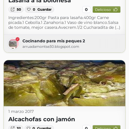
Lasaña a la boloñesa
0
50
0
Guardar
Delicioso
Ingredientes:200gr Pasta para lasaña.400gr Carne
picada.1 Cebolla.1 Zanahoria.1 Vaso de vino blanco.Salsa
de tomate, mejor casera.Avecrem.1/2 Cucharadita de (...)
Cocinando para mis peques 2
arruadamontse30.blogspot.com
1 marzo 2017
Alcachofas con jamón
0
32
0
Guardar
Delicioso