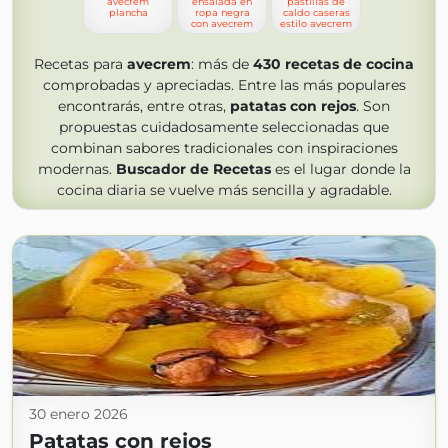
avecrem
ensalada en
pastillas de
plancha
ropa negra
caldo caseras
con avecrem
estilo avecrem
Recetas para
avecrem
: más de
430
recetas de cocina
comprobadas y apreciadas. Entre las más populares
encontrarás, entre otras,
patatas con rejos
. Son
propuestas cuidadosamente seleccionadas que
combinan sabores tradicionales con inspiraciones
modernas.
Buscador de Recetas
es el lugar donde la
cocina diaria se vuelve más sencilla y agradable.
30 enero 2026
Patatas con rejos