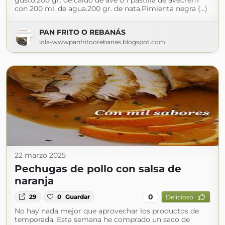
gusto.200 gr. de caldo de ave o 1 pastilla de avecrem
con 200 ml. de agua.200 gr. de nata.Pimienta negra (...)
PAN FRITO O REBANÁS
lola-wwwpanfritoorebanas.blogspot.com
22 marzo 2025
Pechugas de pollo con salsa de
naranja
0
29
0
Guardar
Delicioso
No hay nada mejor que aprovechar los productos de
temporada. Esta semana he comprado un saco de