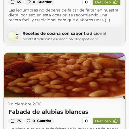
0
65
0
Guardar
Delicioso
Las legumbres no debería de faltar de faltar en nuestra
dieta, por eso en esta ocasión te recomiendo una
receta fácil y tradicional para que elabores unas (...)
Recetas de cocina con sabor tradicional
recetastradicionalesdecocina.blogspot.com
1 diciembre 2016
Fabada de alubias blancas
0
75
0
Guardar
Delicioso