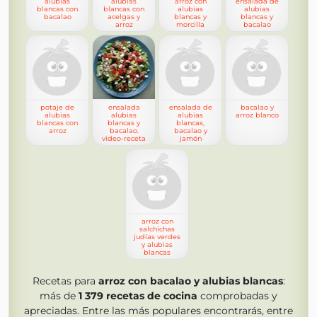
alubias
alubias
arroz con
ensalada de
blancas con
blancas con
alubias
alubias
bacalao
acelgas y
blancas y
blancas y
arroz
morcilla
bacalao
potaje de
ensalada
ensalada de
bacalao y
alubias
alubias
alubias
arroz blanco
blancas con
blancas y
blancas,
arroz
bacalao.
bacalao y
video-receta
jamón
arroz con
salchichas
judías verdes
y alubias
blancas
Recetas para
arroz con bacalao y alubias blancas
:
más de
1 379
recetas de cocina
comprobadas y
apreciadas. Entre las más populares encontrarás, entre