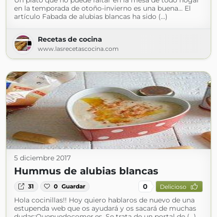
Un plato que no puede faltar en la mesa de todo hogar
en la temporada de otoño-invierno es una buena... El
artículo Fabada de alubias blancas ha sido (...)
Recetas de cocina
www.lasrecetascocina.com
5 diciembre 2017
Hummus de alubias blancas
0
31
0
Guardar
Delicioso
Hola cocinillas!! Hoy quiero hablaros de nuevo de una
estupenda web que os ayudará y os sacará de muchas
dudas:Quepuedocomer.es. Se trata de un portal de (...)