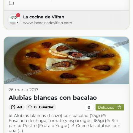
(...)
La cocina de Vifran
www.lacocinadevifran.com
26 marzo 2017
Alubias blancas con bacalao
0
48
0
Guardar
Delicioso
🌼 Alubias blancas (1 cazo) con bacalao (75gr)🌼
Ensalada (lechuga, tomate y espárragos, 185gr)🌼 Sin
pan 🌼 Postre (Fruta o Yogur) 📌 Cuece las alubias con
una (...)