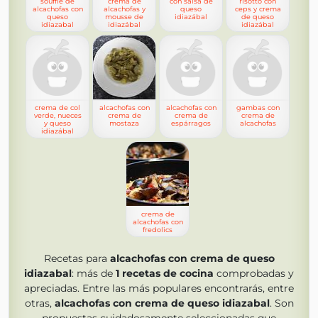
soufflé de
crema de
con salsa de
risotto con
alcachofas con
alcachofas y
queso
ceps y crema
queso
mousse de
idiazábal
de queso
idiazabal
idiazábal
idiazábal
crema de col
alcachofas con
alcachofas con
gambas con
verde, nueces
crema de
crema de
crema de
y queso
mostaza
espárragos
alcachofas
idiazábal
crema de
alcachofas con
fredolics
Recetas para
alcachofas con crema de queso
idiazabal
: más de
1
recetas de cocina
comprobadas y
apreciadas. Entre las más populares encontrarás, entre
otras,
alcachofas con crema de queso idiazabal
. Son