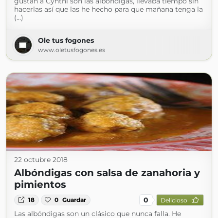
gustan a Cynthi son las albóndigas, llevaba tiempo sin
hacerlas así que las he hecho para que mañana tenga la
(...)
Ole tus fogones
www.oletusfogones.es
22 octubre 2018
Albóndigas con salsa de zanahoria y
pimientos
0
18
0
Guardar
Delicioso
Las albóndigas son un clásico que nunca falla. He