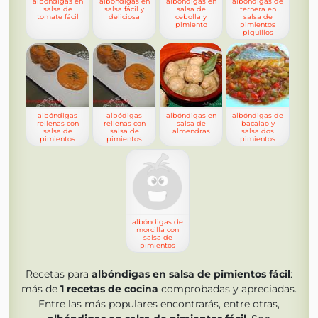
albóndigas en
albóndigas en
albóndigas en
albóndigas de
salsa de
salsa fácil y
salsa de
ternera en
tomate fácil
deliciosa
cebolla y
salsa de
pimiento
pimientos
piquillos
albóndigas
albódigas
albóndigas en
albóndigas de
rellenas con
rellenas con
salsa de
bacalao y
salsa de
salsa de
almendras
salsa dos
pimientos
pimientos
pimientos
albóndigas de
morcilla con
salsa de
pimientos
Recetas para
albóndigas en salsa de pimientos fácil
:
más de
1
recetas de cocina
comprobadas y apreciadas.
Entre las más populares encontrarás, entre otras,