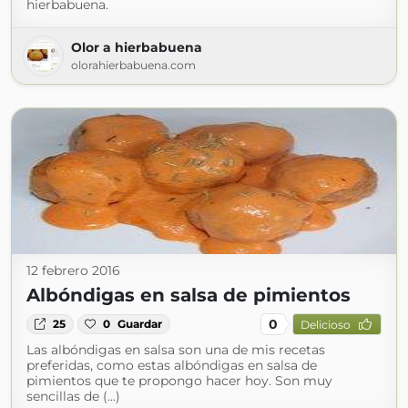
hierbabuena.
Olor a hierbabuena
olorahierbabuena.com
12 febrero 2016
Albóndigas en salsa de pimientos
0
25
0
Guardar
Delicioso
Las albóndigas en salsa son una de mis recetas
preferidas, como estas albóndigas en salsa de
pimientos que te propongo hacer hoy. Son muy
sencillas de (...)